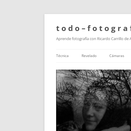
t o d o – f o t o g r a 
Aprende fotografía con Ricardo Carrillo de
Técnica
Revelado
Cámaras