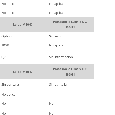
No aplica
No aplica
No aplica
No aplica
Panasonic Lumix DC-
Leica M10-D
BGH1
Óptico
Sin visor
100%
No aplica
0,73
Sin información
Panasonic Lumix DC-
Leica M10-D
BGH1
Sin pantalla
Sin pantalla
No aplica
No
No
No
No