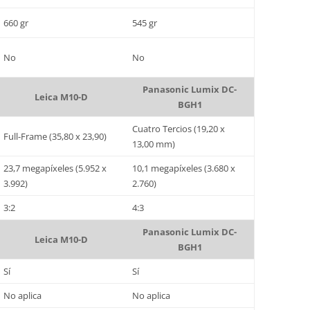
660 gr
545 gr
No
No
Panasonic Lumix DC-
Leica M10-D
BGH1
Cuatro Tercios (19,20 x
Full-Frame (35,80 x 23,90)
13,00 mm)
23,7 megapíxeles (5.952 x
10,1 megapíxeles (3.680 x
3.992)
2.760)
3:2
4:3
Panasonic Lumix DC-
Leica M10-D
BGH1
Sí
Sí
No aplica
No aplica