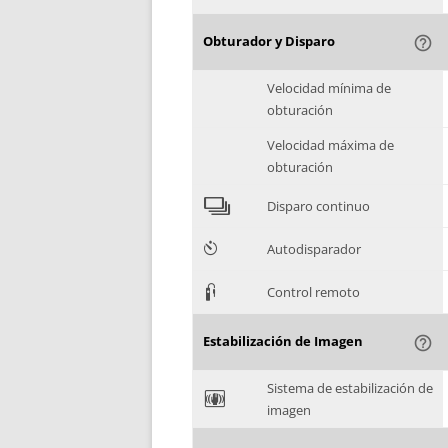
Obturador y Disparo
help_outline
Velocidad mínima de
obturación
Velocidad máxima de
obturación
4
Disparo continuo
6
Autodisparador
3
Control remoto
Estabilización de Imagen
help_outline
Sistema de estabilización de
F
imagen