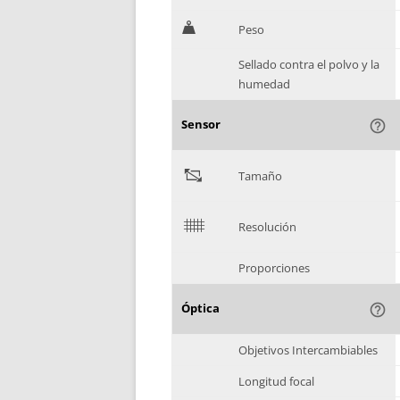
H
Peso
Sellado contra el polvo y la
humedad
Sensor
help_outline
"
Tamaño
$
Resolución
Proporciones
Óptica
help_outline
Objetivos Intercambiables
Longitud focal