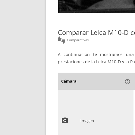
Comparar Leica M10-D 
thumbs_up_down
Comparativas
A continuación te mostramos una 
prestaciones de la Leica M10-D y la 
Cámara
help_outline
photo_camera
Imagen