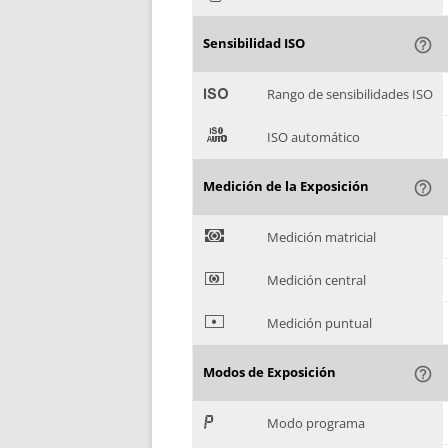
Sensibilidad ISO
help_outline
'
Rango de sensibilidades ISO
(
ISO automático
Medición de la Exposición
help_outline
)
Medición matricial
*
Medición central
+
Medición puntual
Modos de Exposición
help_outline
,
Modo programa