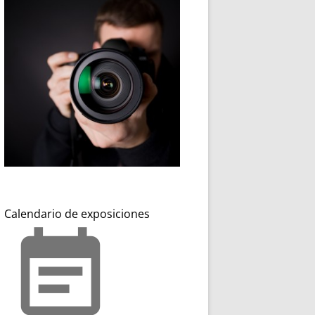
Calendario de exposiciones
event_note