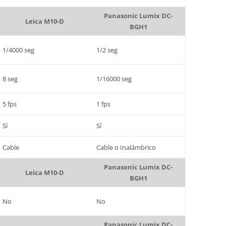
Panasonic Lumix DC-
Leica M10-D
BGH1
1/4000 seg
1/2 seg
8 seg
1/16000 seg
5 fps
1 fps
Sí
Sí
Cable
Cable o Inalámbrico
Panasonic Lumix DC-
Leica M10-D
BGH1
No
No
Panasonic Lumix DC-