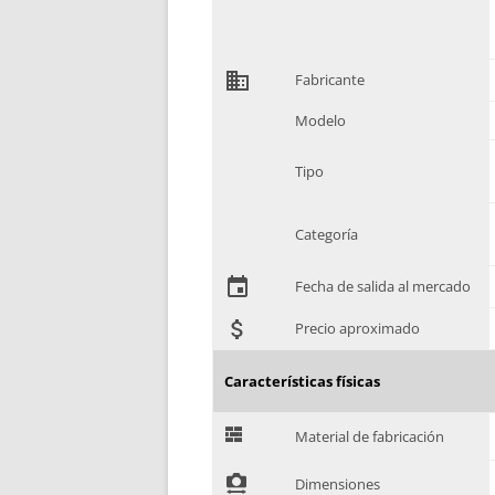
domain
Fabricante
Modelo
Tipo
Categoría
event
Fecha de salida al mercado
attach_money
Precio aproximado
Características físicas
G
Material de fabricación
!
Dimensiones