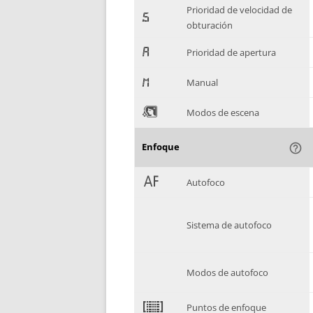
Prioridad de velocidad de
-
obturación
.
Prioridad de apertura
/
Manual
0
Modos de escena
Enfoque
help_outline
1
Autofoco
Sistema de autofoco
Modos de autofoco
2
Puntos de enfoque