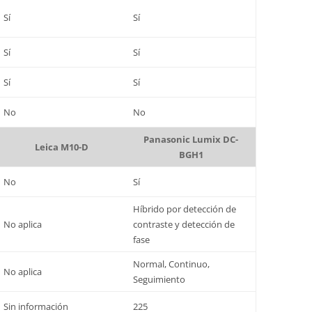
Sí
Sí
Sí
Sí
Sí
Sí
No
No
Panasonic Lumix DC-
Leica M10-D
BGH1
No
Sí
Híbrido por detección de
No aplica
contraste y detección de
fase
Normal, Continuo,
No aplica
Seguimiento
Sin información
225