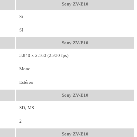
Sony ZV-E10
Sí
Sí
Sony ZV-E10
3.840 x 2.160 (25/30 fps)
Mono
Estéreo
Sony ZV-E10
SD, MS
2
Sony ZV-E10