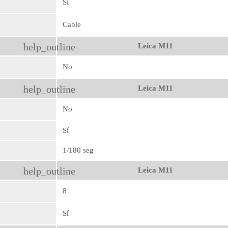
Sí
Cable
help_outline
Leica M11
No
help_outline
Leica M11
No
Sí
1/180 seg
help_outline
Leica M11
8
Sí