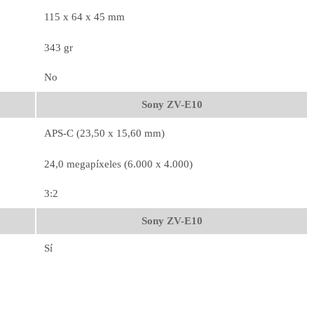
115 x 64 x 45 mm
343 gr
No
Sony ZV-E10
APS-C (23,50 x 15,60 mm)
24,0 megapíxeles (6.000 x 4.000)
3:2
Sony ZV-E10
Sí