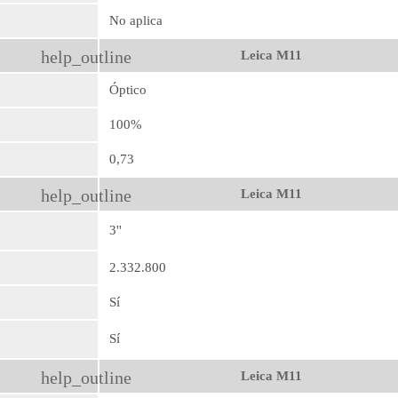
No aplica
help_outline
Leica M11
Óptico
100%
0,73
help_outline
Leica M11
3''
2.332.800
Sí
Sí
help_outline
Leica M11