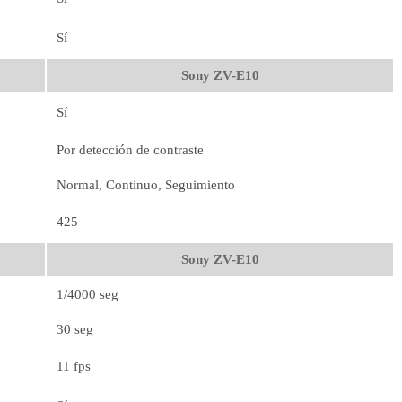
Sí
Sony ZV-E10
Sí
Por detección de contraste
Normal, Continuo, Seguimiento
425
Sony ZV-E10
1/4000 seg
30 seg
11 fps