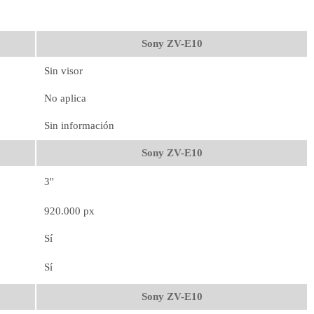
Sony ZV-E10
Sin visor
No aplica
Sin información
Sony ZV-E10
3''
920.000 px
Sí
Sí
Sony ZV-E10