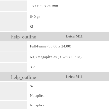
139 x 39 x 80 mm
640 gr
Sí
help_outline
Leica M11
Full-Frame (36,00 x 24,00)
60,3 megapíxeles (9.528 x 6.328)
3:2
help_outline
Leica M11
Sí
No aplica
No aplica