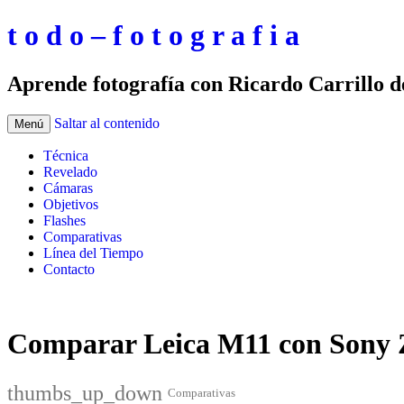
t o d o – f o t o g r a f i a
Aprende fotografía con Ricardo Carrillo 
Saltar al contenido
Menú
Técnica
Revelado
Cámaras
Objetivos
Flashes
Comparativas
Línea del Tiempo
Contacto
Comparar Leica M11 con Sony
thumbs_up_down
Comparativas