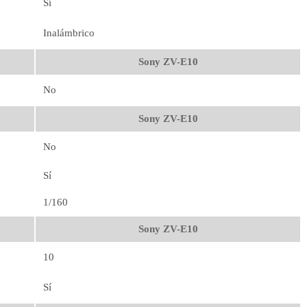
Sí
Inalámbrico
Sony ZV-E10
No
Sony ZV-E10
No
Sí
1/160
Sony ZV-E10
10
Sí