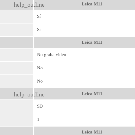
help_outline
Leica M11
Sí
Sí
Leica M11
No graba vídeo
No
No
help_outline
Leica M11
SD
1
Leica M11