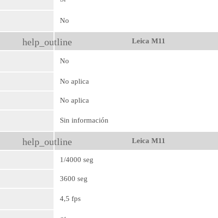
No
help_outline
Leica M11
No
No aplica
No aplica
Sin información
help_outline
Leica M11
1/4000 seg
3600 seg
4,5 fps