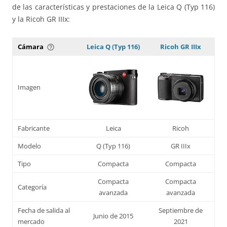
de las características y prestaciones de la Leica Q (Typ 116)
y la Ricoh GR IIIx:
Cámara
Leica Q (Typ 116)
Ricoh GR IIIx
help_outline
Imagen
Fabricante
Leica
Ricoh
Modelo
Q (Typ 116)
GR IIIx
Tipo
Compacta
Compacta
Compacta
Compacta
Categoría
avanzada
avanzada
Fecha de salida al
Septiembre de
Junio de 2015
mercado
2021