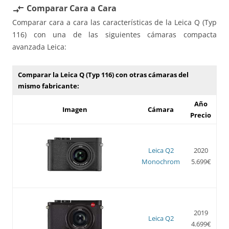
Comparar Cara a Cara
compare_arrows
Comparar cara a cara las características de la Leica Q (Typ
116) con una de las siguientes cámaras compacta
avanzada Leica:
Comparar la Leica Q (Typ 116) con otras cámaras del
mismo fabricante:
Año
Imagen
Cámara
Precio
Leica Q2
2020
Monochrom
5.699€
2019
Leica Q2
4.699€