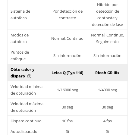
Híbrido por
Sistema de
Por detección de
detección de
autofoco
contraste
contraste y
detección de fase
Modos de
Normal, Continuo,
Normal, Continuo
autofoco
Seguimiento
Puntos de
Sin información
Sin información
enfoque
Obturador y
Leica Q (Typ 116)
Ricoh GR IIIx
disparo
help_outline
Velocidad mínima
1/16000 seg
1/4000 seg
de obturación
Velocidad máxima
30 seg
30 seg
de obturación
Disparo continuo
10 fps
4 fps
Autodisparador
Sí
Sí