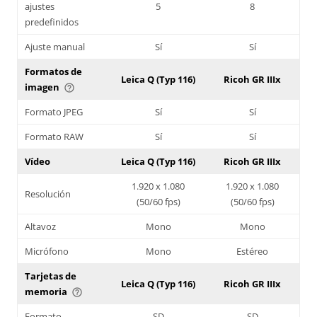
ajustes
5
8
predefinidos
Ajuste manual
Sí
Sí
Formatos de
Leica Q (Typ 116)
Ricoh GR IIIx
imagen
help_outline
Formato JPEG
Sí
Sí
Formato RAW
Sí
Sí
Vídeo
Leica Q (Typ 116)
Ricoh GR IIIx
1.920 x 1.080
1.920 x 1.080
Resolución
(50/60 fps)
(50/60 fps)
Altavoz
Mono
Mono
Micrófono
Mono
Estéreo
Tarjetas de
Leica Q (Typ 116)
Ricoh GR IIIx
memoria
help_outline
Formato
SD
SD