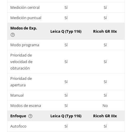
Medición central
Sí
Sí
Medición puntual
Sí
Sí
Modos de Exp.
Leica Q (Typ 116)
Ricoh GR IIIx
help_outline
Modo programa
Sí
Sí
Prioridad de
velocidad de
Sí
Sí
obturación
Prioridad de
Sí
Sí
apertura
Manual
Sí
Sí
Modos de escena
Sí
No
Enfoque
Leica Q (Typ 116)
Ricoh GR IIIx
help_outline
Autofoco
Sí
Sí