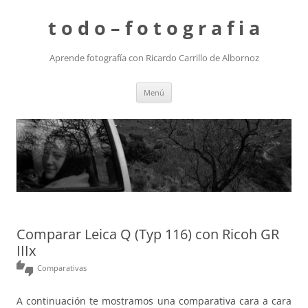
t o d o – f o t o g r a f i a
Aprende fotografía con Ricardo Carrillo de Albornoz
Saltar
Menú
al
contenido
Comparar Leica Q (Typ 116) con Ricoh GR
IIIx
thumbs_up_down
Comparativas
A continuación te mostramos una comparativa cara a cara