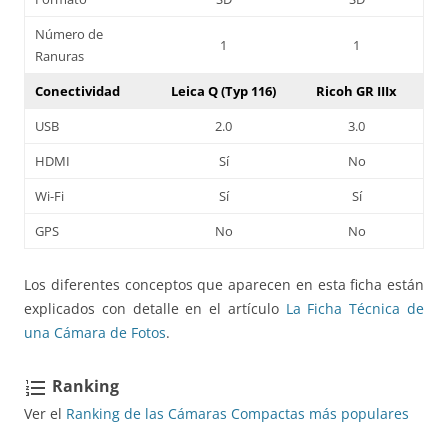
Número de
1
1
Ranuras
Conectividad
Leica Q (Typ 116)
Ricoh GR IIIx
USB
2.0
3.0
HDMI
Sí
No
Wi-Fi
Sí
Sí
GPS
No
No
Los diferentes conceptos que aparecen en esta ficha están
explicados con detalle en el artículo
La Ficha Técnica de
una Cámara de Fotos
.
Ranking
format_list_numbered
Ver el
Ranking de las Cámaras Compactas más populares