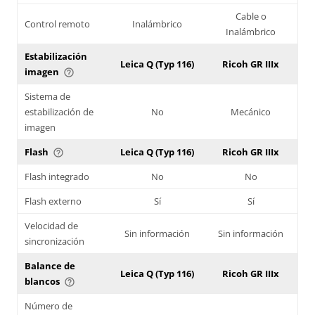
Cable o
Control remoto
Inalámbrico
Inalámbrico
Estabilización
Leica Q (Typ 116)
Ricoh GR IIIx
imagen
help_outline
Sistema de
estabilización de
No
Mecánico
imagen
Flash
Leica Q (Typ 116)
Ricoh GR IIIx
help_outline
Flash integrado
No
No
Flash externo
Sí
Sí
Velocidad de
Sin información
Sin información
sincronización
Balance de
Leica Q (Typ 116)
Ricoh GR IIIx
blancos
help_outline
Número de