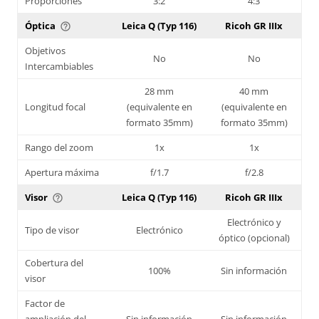
Proporciones
3:2
4:3
Óptica
Leica Q (Typ 116)
Ricoh GR IIIx
help_outline
Objetivos
No
No
Intercambiables
28 mm
40 mm
Longitud focal
(equivalente en
(equivalente en
formato 35mm)
formato 35mm)
Rango del zoom
1x
1x
Apertura máxima
f/1.7
f/2.8
Visor
Leica Q (Typ 116)
Ricoh GR IIIx
help_outline
Electrónico y
Tipo de visor
Electrónico
óptico (opcional)
Cobertura del
100%
Sin información
visor
Factor de
ampliación del
Sin información
Sin información