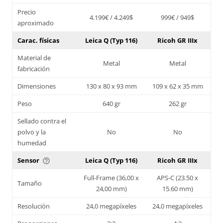
Precio
4.199€ / 4.249$
999€ / 949$
aproximado
Carac. físicas
Leica Q (Typ 116)
Ricoh GR IIIx
Material de
Metal
Metal
fabricación
Dimensiones
130 x 80 x 93 mm
109 x 62 x 35 mm
Peso
640 gr
262 gr
Sellado contra el
polvo y la
No
No
humedad
Sensor
Leica Q (Typ 116)
Ricoh GR IIIx
help_outline
Full-Frame (36,00 x
APS-C (23.50 x
Tamaño
24,00 mm)
15.60 mm)
Resolución
24,0 megapíxeles
24,0 megapíxeles