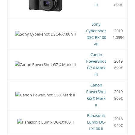
III
899€
Sony
Cyber-shot
2019
DSC-RX100
1.099€
VII
Canon
PowerShot
2019
G7 X Mark
699€
III
Canon
PowerShot
2019
G5 X Mark
869€
II
Panasonic
2018
Lumix DC-
949€
LX100 II