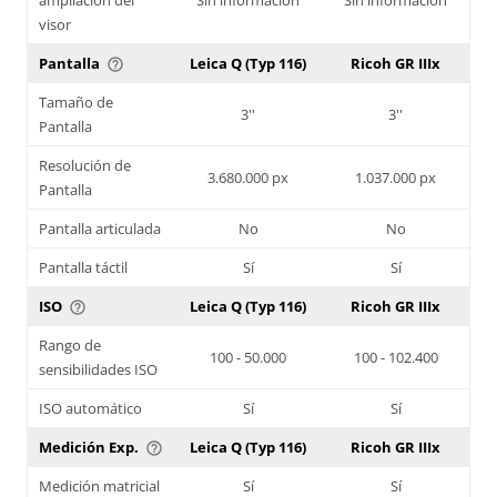
visor
Pantalla
Leica Q (Typ 116)
Ricoh GR IIIx
help_outline
Tamaño de
3''
3''
Pantalla
Resolución de
3.680.000 px
1.037.000 px
Pantalla
Pantalla articulada
No
No
Pantalla táctil
Sí
Sí
ISO
Leica Q (Typ 116)
Ricoh GR IIIx
help_outline
Rango de
100 - 50.000
100 - 102.400
sensibilidades ISO
ISO automático
Sí
Sí
Medición Exp.
Leica Q (Typ 116)
Ricoh GR IIIx
help_outline
Medición matricial
Sí
Sí