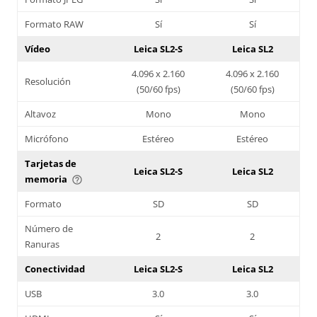
Formato RAW
Sí
Sí
Vídeo
Leica SL2-S
Leica SL2
4.096 x 2.160
4.096 x 2.160
Resolución
(50/60 fps)
(50/60 fps)
Altavoz
Mono
Mono
Micrófono
Estéreo
Estéreo
Tarjetas de
Leica SL2-S
Leica SL2
memoria
help_outline
Formato
SD
SD
Número de
2
2
Ranuras
Conectividad
Leica SL2-S
Leica SL2
USB
3.0
3.0