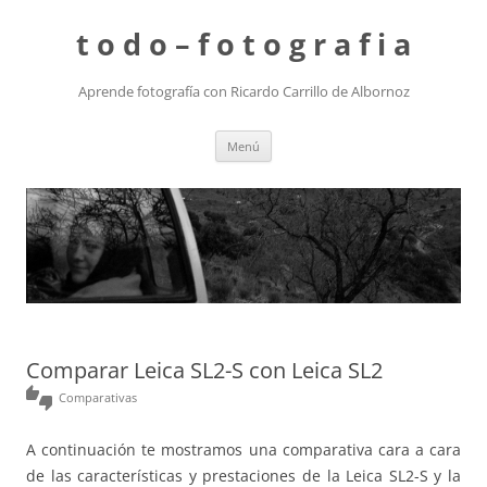
t o d o – f o t o g r a f i a
Aprende fotografía con Ricardo Carrillo de Albornoz
Saltar
Menú
al
contenido
Comparar Leica SL2-S con Leica SL2
thumbs_up_down
Comparativas
A continuación te mostramos una comparativa cara a cara
de las características y prestaciones de la Leica SL2-S y la