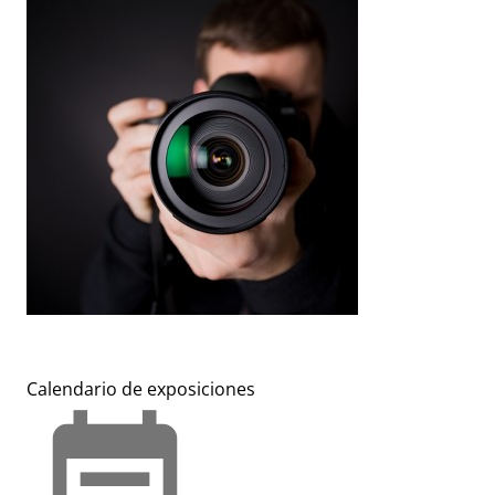
Calendario de exposiciones
event_note