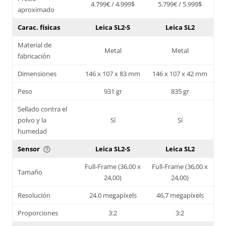
4.799€ / 4.999$
5.799€ / 5.999$
aproximado
Carac. físicas
Leica SL2-S
Leica SL2
Material de
Metal
Metal
fabricación
Dimensiones
146 x 107 x 83 mm
146 x 107 x 42 mm
Peso
931 gr
835 gr
Sellado contra el
polvo y la
Sí
Sí
humedad
Sensor
Leica SL2-S
Leica SL2
help_outline
Full-Frame (36,00 x
Full-Frame (36,00 x
Tamaño
24,00)
24,00)
Resolución
24.0 megapíxels
46,7 megapíxels
Proporciones
3:2
3:2