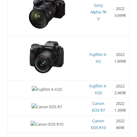
Sony
2022
Alpha 7R
3.699€
V
Fujifilm X-
2022
H2
1.899€
Fujifilm X-
2022
H2S
2.469€
Canon
2022
EOS R7
1.399€
Canon
2022
EOS R10
969€