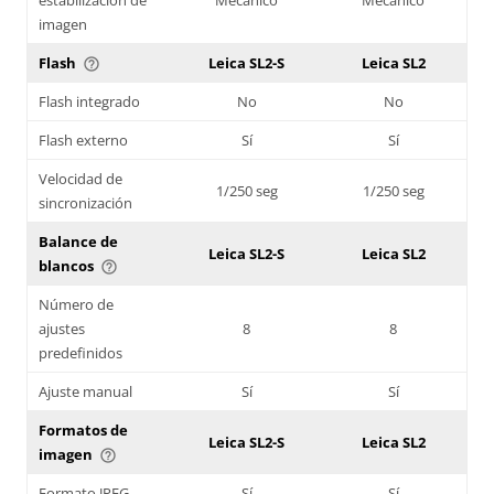
imagen
Flash
Leica SL2-S
Leica SL2
help_outline
Flash integrado
No
No
Flash externo
Sí
Sí
Velocidad de
1/250 seg
1/250 seg
sincronización
Balance de
Leica SL2-S
Leica SL2
blancos
help_outline
Número de
ajustes
8
8
predefinidos
Ajuste manual
Sí
Sí
Formatos de
Leica SL2-S
Leica SL2
imagen
help_outline
Formato JPEG
Sí
Sí