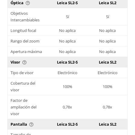
Óptica
Leica SL2-S
Leica SL2
help_outline
Objetivos
Sí
Sí
Intercambiables
Longitud focal
No aplica
No aplica
Rango del zoom
No aplica
No aplica
Apertura máxima
No aplica
No aplica
Visor
Leica SL2-S
Leica SL2
help_outline
Tipo de visor
Electrónico
Electrónico
Cobertura del
100%
100%
visor
Factor de
ampliación del
0,78x
0,78x
visor
Pantalla
Leica SL2-S
Leica SL2
help_outline
Tamaño de