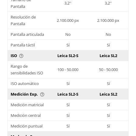
3,2''
3,2''
Pantalla
Resolución de
2.100.000 px
2.100.000 px
Pantalla
Pantalla articulada
No
No
Pantalla táctil
Sí
Sí
ISO
Leica SL2-S
Leica SL2
help_outline
Rango de
100 - 50.000
50 - 50.000
sensibilidades ISO
ISO automático
Sí
Sí
Medición Exp.
Leica SL2-S
Leica SL2
help_outline
Medición matricial
Sí
Sí
Medición central
Sí
Sí
Medición puntual
Sí
Sí