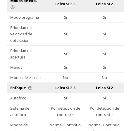
Modos de Exp.
Leica SL2-S
Leica SL2
help_outline
Modo programa
Sí
Sí
Prioridad de
velocidad de
Sí
Sí
obturación
Prioridad de
Sí
Sí
apertura
Manual
Sí
Sí
Modos de escena
No
No
Enfoque
Leica SL2-S
Leica SL2
help_outline
Autofoco
Sí
Sí
Sistema de
Por detección de
Por detección de
autofoco
contraste
contraste
Modos de
Normal, Continuo,
Normal, Continuo,