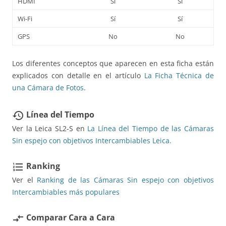
HDMI
Sí
Sí
Wi-Fi
Sí
Sí
GPS
No
No
Los diferentes conceptos que aparecen en esta ficha están
explicados con detalle en el artículo
La Ficha Técnica de
una Cámara de Fotos
.
Línea del Tiempo
restore
Ver la Leica SL2-S en
La Línea del Tiempo de las Cámaras
Sin espejo con objetivos Intercambiables Leica.
Ranking
format_list_numbered
Ver el
Ranking de las Cámaras Sin espejo con objetivos
Intercambiables más populares
Comparar Cara a Cara
compare_arrows