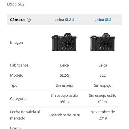
Leica SL2:
Cámara
Leica SL2-S
Leica SL2
help_outline
Imagen
Fabricante
Leica
Leica
Modelo
SL2-S
SL2
Tipo
Sin espejo
Sin espejo
Sin espejo estilo
Sin espejo estilo
Categoría
réflex
réflex
Fecha de salida al
Noviembre de
Diciembre de 2020
mercado
2019
Precio