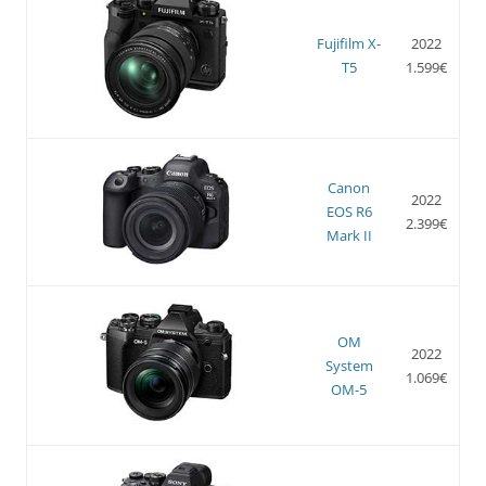
Fujifilm X-
2022
T5
1.599€
Canon
2022
EOS R6
2.399€
Mark II
OM
2022
System
1.069€
OM-5