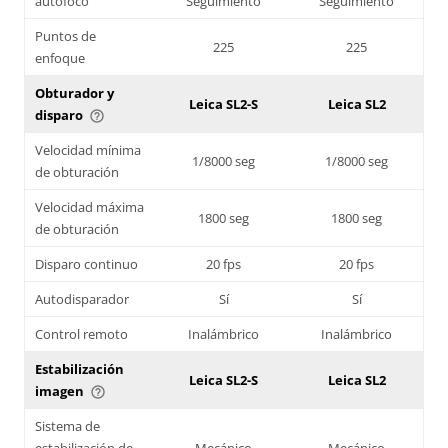
autofoco
Seguimiento
Seguimiento
Puntos de
225
225
enfoque
Obturador y
Leica SL2-S
Leica SL2
disparo
help_outline
Velocidad mínima
1/8000 seg
1/8000 seg
de obturación
Velocidad máxima
1800 seg
1800 seg
de obturación
Disparo continuo
20 fps
20 fps
Autodisparador
Sí
Sí
Control remoto
Inalámbrico
Inalámbrico
Estabilización
Leica SL2-S
Leica SL2
imagen
help_outline
Sistema de
estabilización de
Mecánico
Mecánico