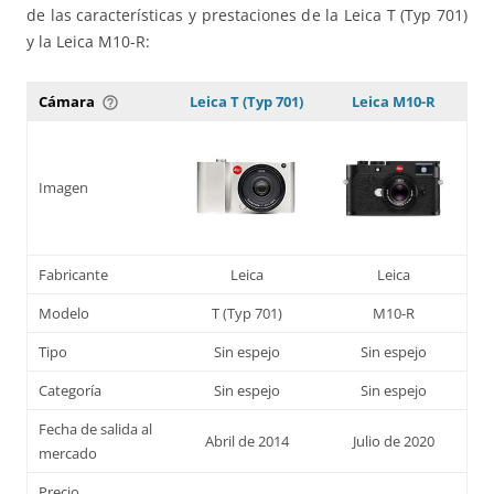
de las características y prestaciones de la Leica T (Typ 701)
y la Leica M10-R:
Cámara
Leica T (Typ 701)
Leica M10-R
help_outline
Imagen
Fabricante
Leica
Leica
Modelo
T (Typ 701)
M10-R
Tipo
Sin espejo
Sin espejo
Categoría
Sin espejo
Sin espejo
Fecha de salida al
Abril de 2014
Julio de 2020
mercado
Precio