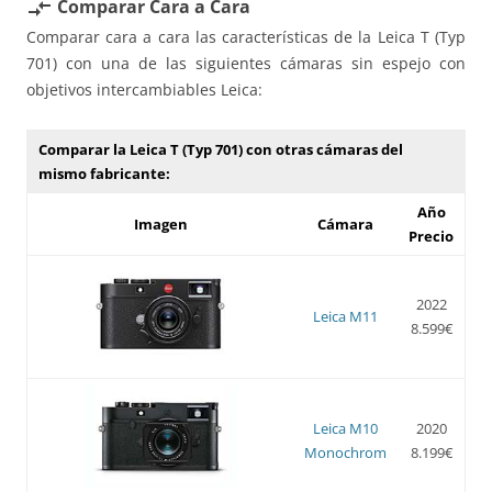
Comparar Cara a Cara
compare_arrows
Comparar cara a cara las características de la Leica T (Typ
701) con una de las siguientes cámaras sin espejo con
objetivos intercambiables Leica:
Comparar la Leica T (Typ 701) con otras cámaras del
mismo fabricante:
Año
Imagen
Cámara
Precio
2022
Leica M11
8.599€
Leica M10
2020
Monochrom
8.199€