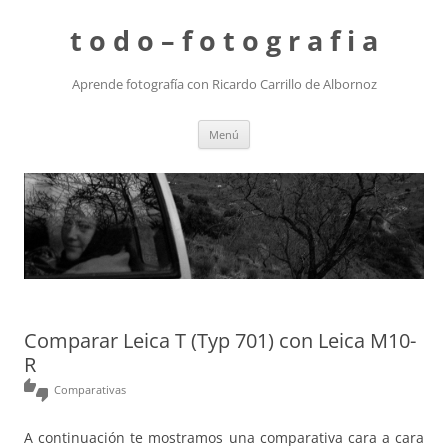
t o d o – f o t o g r a f i a
Aprende fotografía con Ricardo Carrillo de Albornoz
Saltar
Menú
al
contenido
Comparar Leica T (Typ 701) con Leica M10-
R
thumbs_up_down
Comparativas
A continuación te mostramos una comparativa cara a cara