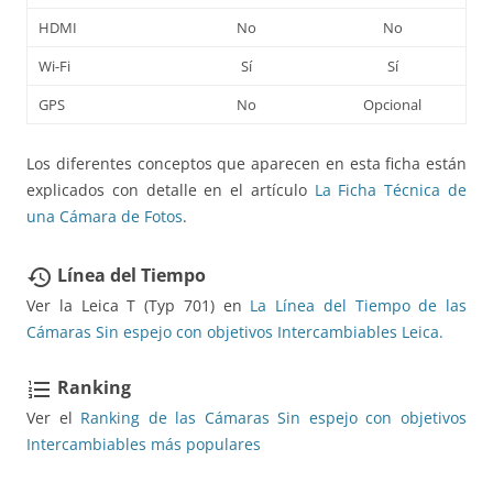
HDMI
No
No
Wi-Fi
Sí
Sí
GPS
No
Opcional
Los diferentes conceptos que aparecen en esta ficha están
explicados con detalle en el artículo
La Ficha Técnica de
una Cámara de Fotos
.
Línea del Tiempo
restore
Ver la Leica T (Typ 701) en
La Línea del Tiempo de las
Cámaras Sin espejo con objetivos Intercambiables Leica.
Ranking
format_list_numbered
Ver el
Ranking de las Cámaras Sin espejo con objetivos
Intercambiables más populares