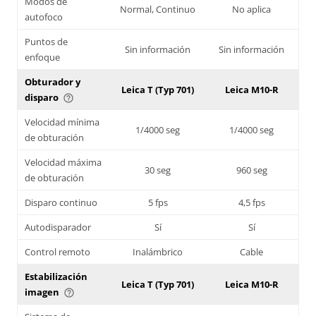
Modos de
Normal, Continuo
No aplica
autofoco
Puntos de
Sin información
Sin información
enfoque
Obturador y
Leica T (Typ 701)
Leica M10-R
disparo
help_outline
Velocidad mínima
1/4000 seg
1/4000 seg
de obturación
Velocidad máxima
30 seg
960 seg
de obturación
Disparo continuo
5 fps
4,5 fps
Autodisparador
Sí
Sí
Control remoto
Inalámbrico
Cable
Estabilización
Leica T (Typ 701)
Leica M10-R
imagen
help_outline