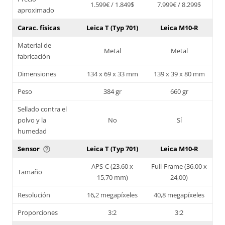
1.599€ / 1.849$
7.999€ / 8.299$
aproximado
Carac. físicas
Leica T (Typ 701)
Leica M10-R
Material de
Metal
Metal
fabricación
Dimensiones
134 x 69 x 33 mm
139 x 39 x 80 mm
Peso
384 gr
660 gr
Sellado contra el
polvo y la
No
Sí
humedad
Sensor
Leica T (Typ 701)
Leica M10-R
help_outline
APS-C (23,60 x
Full-Frame (36,00 x
Tamaño
15,70 mm)
24,00)
Resolución
16,2 megapíxeles
40,8 megapíxeles
Proporciones
3:2
3:2