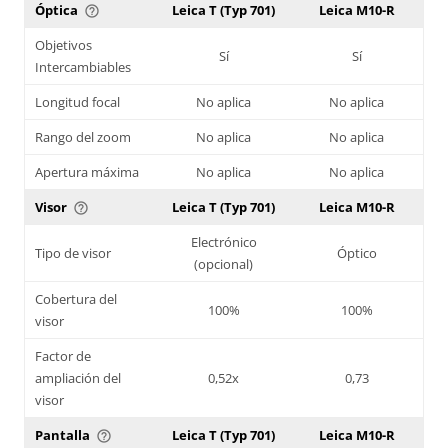
Óptica
Leica T (Typ 701)
Leica M10-R
help_outline
Objetivos
Sí
Sí
Intercambiables
Longitud focal
No aplica
No aplica
Rango del zoom
No aplica
No aplica
Apertura máxima
No aplica
No aplica
Visor
Leica T (Typ 701)
Leica M10-R
help_outline
Electrónico
Tipo de visor
Óptico
(opcional)
Cobertura del
100%
100%
visor
Factor de
ampliación del
0,52x
0,73
visor
Pantalla
Leica T (Typ 701)
Leica M10-R
help_outline