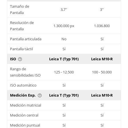
Tamaño de
3,7''
3''
Pantalla
Resolución de
1.300.000 px
1.036.800
Pantalla
Pantalla articulada
No
Sí
Pantalla táctil
Sí
Sí
ISO
Leica T (Typ 701)
Leica M10-R
help_outline
Rango de
125 - 12.500
100 - 50.000
sensibilidades ISO
ISO automático
Sí
Sí
Medición Exp.
Leica T (Typ 701)
Leica M10-R
help_outline
Medición matricial
Sí
Sí
Medición central
Sí
Sí
Medición puntual
Sí
Sí