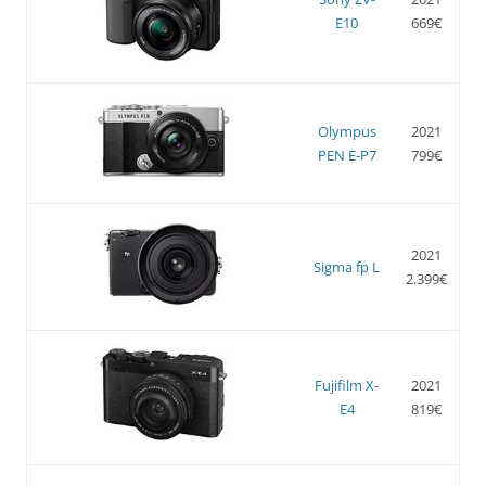
E10
669€
Olympus
2021
PEN E-P7
799€
2021
Sigma fp L
2.399€
Fujifilm X-
2021
E4
819€