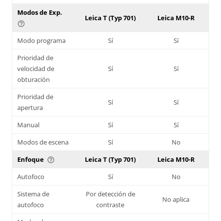
Modos de Exp.
Leica T (Typ 701)
Leica M10-R
help_outline
Modo programa
Sí
Sí
Prioridad de
velocidad de
Sí
Sí
obturación
Prioridad de
Sí
Sí
apertura
Manual
Sí
Sí
Modos de escena
Sí
No
Enfoque
Leica T (Typ 701)
Leica M10-R
help_outline
Autofoco
Sí
No
Sistema de
Por detección de
No aplica
autofoco
contraste