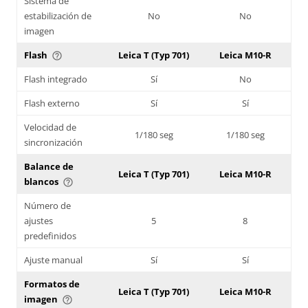
Sistema de
estabilización de
No
No
imagen
Flash
Leica T (Typ 701)
Leica M10-R
help_outline
Flash integrado
Sí
No
Flash externo
Sí
Sí
Velocidad de
1/180 seg
1/180 seg
sincronización
Balance de
Leica T (Typ 701)
Leica M10-R
blancos
help_outline
Número de
ajustes
5
8
predefinidos
Ajuste manual
Sí
Sí
Formatos de
Leica T (Typ 701)
Leica M10-R
imagen
help_outline