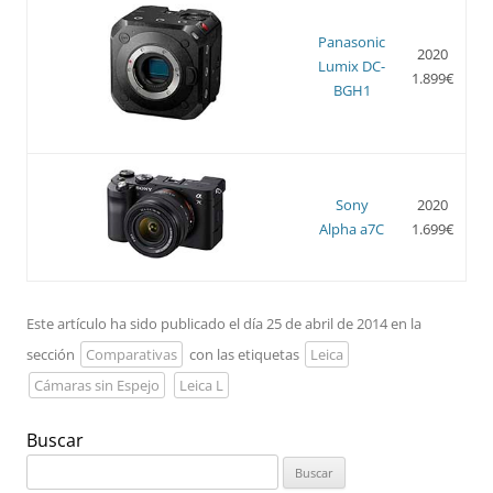
Panasonic
2020
Lumix DC-
1.899€
BGH1
Sony
2020
Alpha a7C
1.699€
Este artículo ha sido publicado el día 25 de abril de 2014 en la
sección
Comparativas
con las etiquetas
Leica
Cámaras sin Espejo
Leica L
Buscar
Buscar: