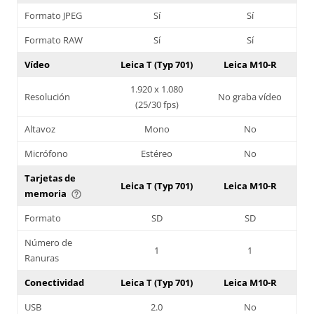
Formato JPEG
Sí
Sí
Formato RAW
Sí
Sí
Vídeo
Leica T (Typ 701)
Leica M10-R
1.920 x 1.080
Resolución
No graba vídeo
(25/30 fps)
Altavoz
Mono
No
Micrófono
Estéreo
No
Tarjetas de
Leica T (Typ 701)
Leica M10-R
memoria
help_outline
Formato
SD
SD
Número de
1
1
Ranuras
Conectividad
Leica T (Typ 701)
Leica M10-R
USB
2.0
No