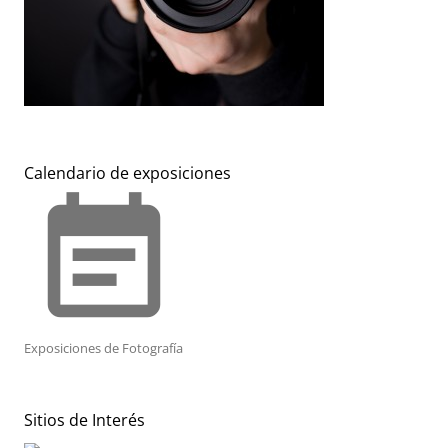
Calendario de exposiciones
event_note
Exposiciones de Fotografía
Sitios de Interés