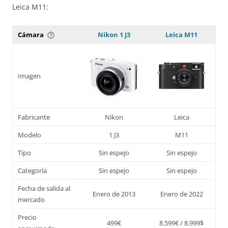
Leica M11:
Cámara
Nikon 1 J3
Leica M11
help_outline
Imagen
Fabricante
Nikon
Leica
Modelo
1 J3
M11
Tipo
Sin espejo
Sin espejo
Categoría
Sin espejo
Sin espejo
Fecha de salida al
Enero de 2013
Enero de 2022
mercado
Precio
499€
8.599€ / 8.999$