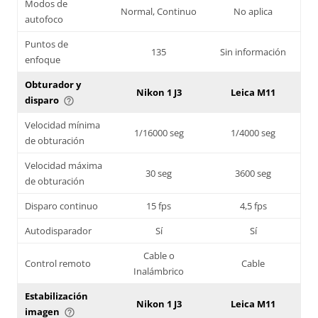
Modos de
Normal, Continuo
No aplica
autofoco
Puntos de
135
Sin información
enfoque
Obturador y
Nikon 1 J3
Leica M11
disparo
help_outline
Velocidad mínima
1/16000 seg
1/4000 seg
de obturación
Velocidad máxima
30 seg
3600 seg
de obturación
Disparo continuo
15 fps
4,5 fps
Autodisparador
Sí
Sí
Cable o
Control remoto
Cable
Inalámbrico
Estabilización
Nikon 1 J3
Leica M11
imagen
help_outline