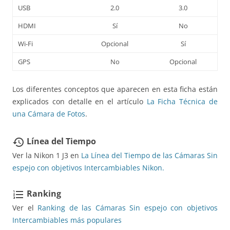
USB
2.0
3.0
HDMI
Sí
No
Wi-Fi
Opcional
Sí
GPS
No
Opcional
Los diferentes conceptos que aparecen en esta ficha están
explicados con detalle en el artículo
La Ficha Técnica de
una Cámara de Fotos
.
Línea del Tiempo
restore
Ver la Nikon 1 J3 en
La Línea del Tiempo de las Cámaras Sin
espejo con objetivos Intercambiables Nikon.
Ranking
format_list_numbered
Ver el
Ranking de las Cámaras Sin espejo con objetivos
Intercambiables más populares