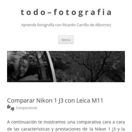
t o d o – f o t o g r a f i a
Aprende fotografía con Ricardo Carrillo de Albornoz
Saltar
Menú
al
contenido
Comparar Nikon 1 J3 con Leica M11
thumbs_up_down
Comparativas
A continuación te mostramos una comparativa cara a cara
de las características y prestaciones de la Nikon 1 J3 y la