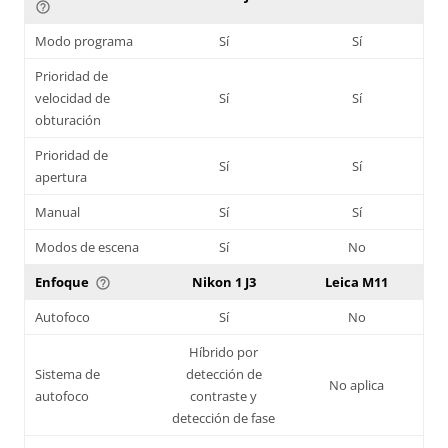
help_outline
Modo programa
Sí
Sí
Prioridad de
velocidad de
Sí
Sí
obturación
Prioridad de
Sí
Sí
apertura
Manual
Sí
Sí
Modos de escena
Sí
No
Enfoque
Nikon 1 J3
Leica M11
help_outline
Autofoco
Sí
No
Híbrido por
Sistema de
detección de
No aplica
autofoco
contraste y
detección de fase