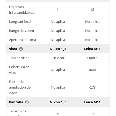
Objetivos
Sí
Sí
Intercambiables
Longitud focal
No aplica
No aplica
Rango del zoom
No aplica
No aplica
Apertura máxima
No aplica
No aplica
Visor
Nikon 1 J3
Leica M11
help_outline
Tipo de visor
Sin visor
Óptico
Cobertura del
No aplica
100%
visor
Factor de
ampliación del
No aplica
0,73
visor
Pantalla
Nikon 1 J3
Leica M11
help_outline
Tamaño de
3''
3''