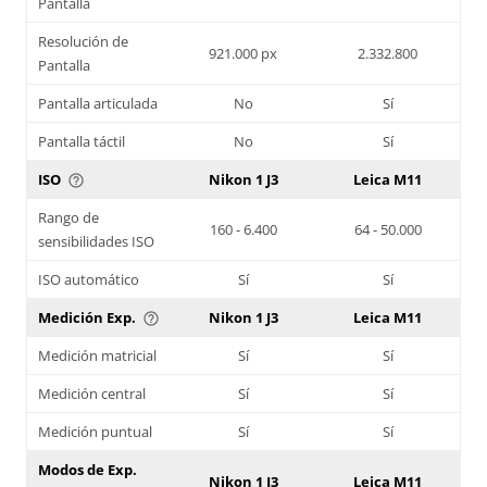
Pantalla
Resolución de
921.000 px
2.332.800
Pantalla
Pantalla articulada
No
Sí
Pantalla táctil
No
Sí
ISO
Nikon 1 J3
Leica M11
help_outline
Rango de
160 - 6.400
64 - 50.000
sensibilidades ISO
ISO automático
Sí
Sí
Medición Exp.
Nikon 1 J3
Leica M11
help_outline
Medición matricial
Sí
Sí
Medición central
Sí
Sí
Medición puntual
Sí
Sí
Modos de Exp.
Nikon 1 J3
Leica M11