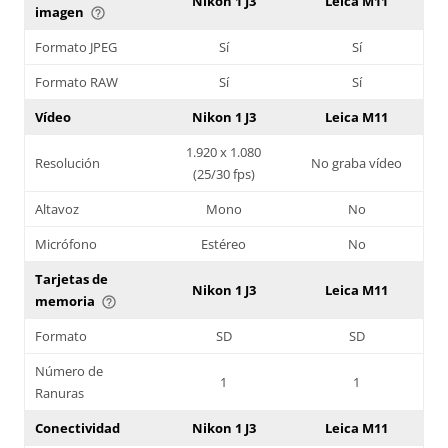
Nikon 1 J3
Leica M11
imagen
help_outline
Formato JPEG
Sí
Sí
Formato RAW
Sí
Sí
Vídeo
Nikon 1 J3
Leica M11
1.920 x 1.080
Resolución
No graba vídeo
(25/30 fps)
Altavoz
Mono
No
Micrófono
Estéreo
No
Tarjetas de
Nikon 1 J3
Leica M11
memoria
help_outline
Formato
SD
SD
Número de
1
1
Ranuras
Conectividad
Nikon 1 J3
Leica M11