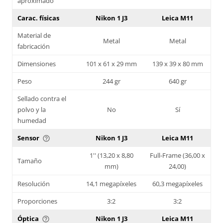
aproximado
Carac. físicas
Nikon 1 J3
Leica M11
Material de
Metal
Metal
fabricación
Dimensiones
101 x 61 x 29 mm
139 x 39 x 80 mm
Peso
244 gr
640 gr
Sellado contra el
polvo y la
No
Sí
humedad
Sensor
Nikon 1 J3
Leica M11
help_outline
1'' (13,20 x 8,80
Full-Frame (36,00 x
Tamaño
mm)
24,00)
Resolución
14,1 megapíxeles
60,3 megapíxeles
Proporciones
3:2
3:2
Óptica
Nikon 1 J3
Leica M11
help_outline