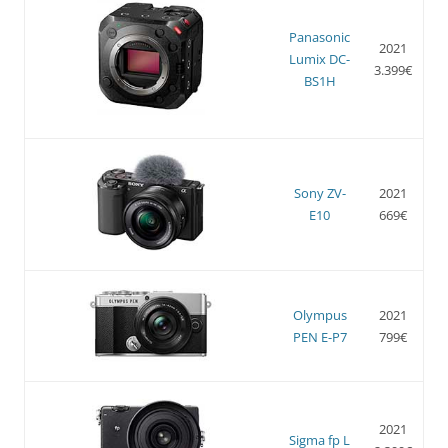
Panasonic
2021
Lumix DC-
3.399€
BS1H
Sony ZV-
2021
E10
669€
Olympus
2021
PEN E-P7
799€
2021
Sigma fp L