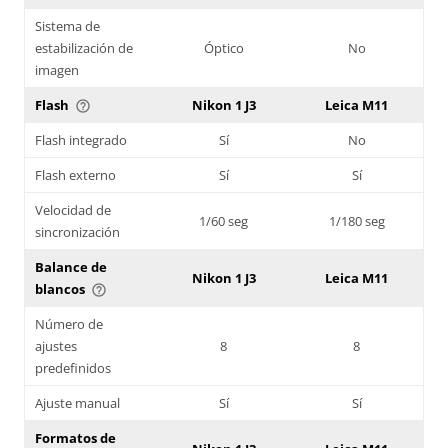
Sistema de
estabilización de
Óptico
No
imagen
Flash
Nikon 1 J3
Leica M11
help_outline
Flash integrado
Sí
No
Flash externo
Sí
Sí
Velocidad de
1/60 seg
1/180 seg
sincronización
Balance de
Nikon 1 J3
Leica M11
blancos
help_outline
Número de
ajustes
8
8
predefinidos
Ajuste manual
Sí
Sí
Formatos de