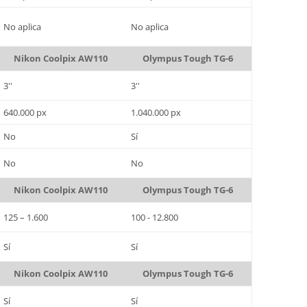
No aplica
No aplica
Nikon Coolpix AW110
Olympus Tough TG-6
3''
3''
640.000 px
1.040.000 px
No
Sí
No
No
Nikon Coolpix AW110
Olympus Tough TG-6
125 – 1.600
100 - 12.800
Sí
Sí
Nikon Coolpix AW110
Olympus Tough TG-6
Sí
Sí