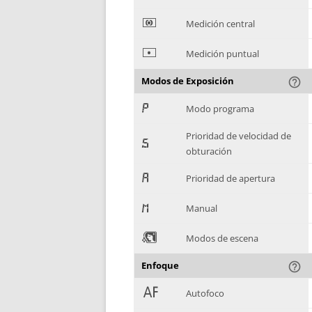
*
Medición central
+
Medición puntual
Modos de Exposición
help_outline
,
Modo programa
Prioridad de velocidad de
-
obturación
.
Prioridad de apertura
/
Manual
0
Modos de escena
Enfoque
help_outline
1
Autofoco