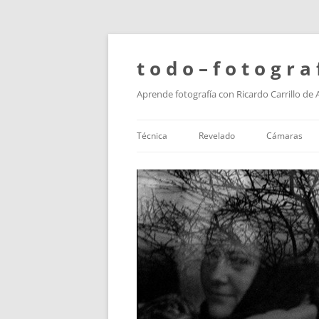
t o d o – f o t o g r a 
Aprende fotografía con Ricardo Carrillo de
Técnica
Revelado
Cámaras