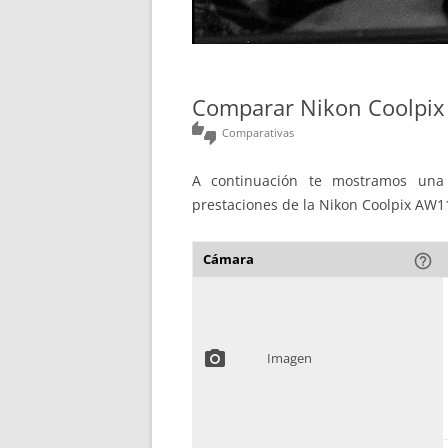
Comparar Nikon Coolpi
thumbs_up_down
Comparativas
A continuación te mostramos una 
prestaciones de la Nikon Coolpix AW1
Cámara
help_outline
photo_camera
Imagen