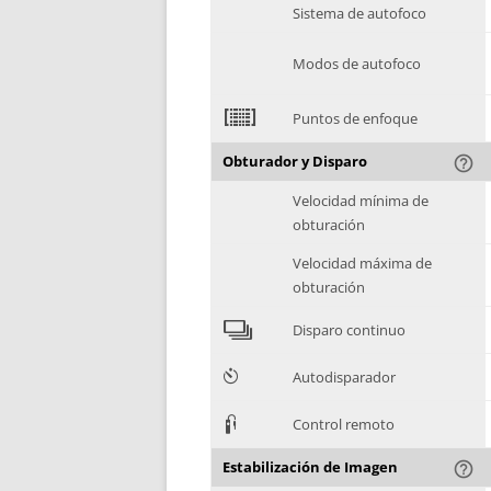
Sistema de autofoco
Modos de autofoco
2
Puntos de enfoque
Obturador y Disparo
help_outline
Velocidad mínima de
obturación
Velocidad máxima de
obturación
4
Disparo continuo
6
Autodisparador
3
Control remoto
Estabilización de Imagen
help_outline