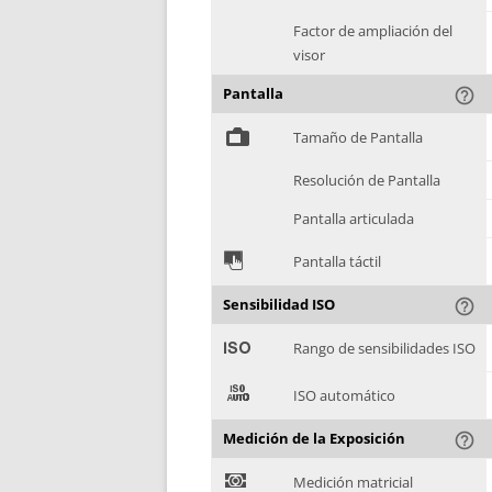
Factor de ampliación del
visor
Pantalla
help_outline
%
Tamaño de Pantalla
Resolución de Pantalla
Pantalla articulada
&
Pantalla táctil
Sensibilidad ISO
help_outline
'
Rango de sensibilidades ISO
(
ISO automático
Medición de la Exposición
help_outline
)
Medición matricial