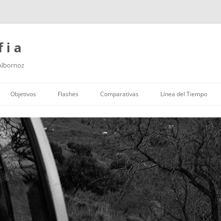
f i a
 Albornoz
Saltar
al
Objetivos
Flashes
Comparativas
Línea del Tiempo
contenido