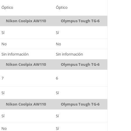
Óptico
Óptico
Nikon Coolpix AW110
Olympus Tough TG-6
Sí
Sí
No
No
Sin información
Sin información
Nikon Coolpix AW110
Olympus Tough TG-6
7
6
Sí
Sí
Nikon Coolpix AW110
Olympus Tough TG-6
Sí
Sí
No
Sí