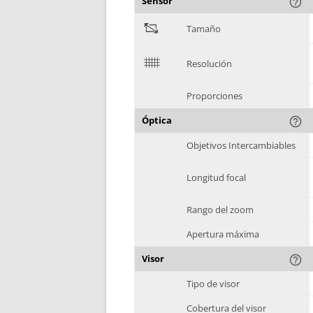
Sensor
help_outline
"
Tamaño
$
Resolución
Proporciones
Óptica
help_outline
Objetivos Intercambiables
Longitud focal
Rango del zoom
Apertura máxima
Visor
help_outline
Tipo de visor
Cobertura del visor