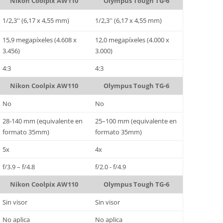
Nikon Coolpix AW110
Olympus Tough TG-6
1/2,3'' (6,17 x 4,55 mm)
1/2,3'' (6,17 x 4,55 mm)
15,9 megapíxeles (4.608 x
12,0 megapíxeles (4.000 x
3.456)
3.000)
4:3
4:3
Nikon Coolpix AW110
Olympus Tough TG-6
No
No
28-140 mm (equivalente en
25–100 mm (equivalente en
formato 35mm)
formato 35mm)
5x
4x
f/3.9 – f/4.8
f/2.0 - f/4.9
Nikon Coolpix AW110
Olympus Tough TG-6
Sin visor
Sin visor
No aplica
No aplica