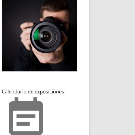
Calendario de exposiciones
event_note