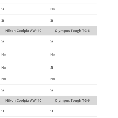
Sí
No
Sí
Sí
Nikon Coolpix AW110
Olympus Tough TG-6
Sí
Sí
No
No
No
Sí
No
No
Sí
Sí
Nikon Coolpix AW110
Olympus Tough TG-6
Sí
Sí