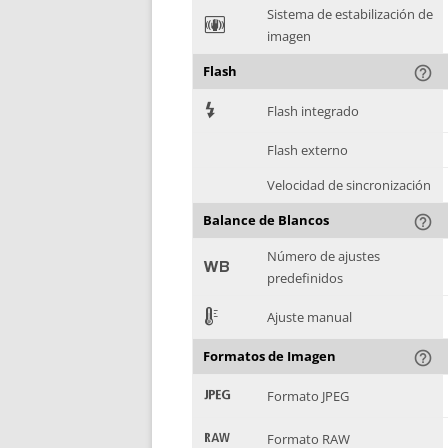
Sistema de estabilización de
F
imagen
Flash
help_outline
7
Flash integrado
Flash externo
Velocidad de sincronización
Balance de Blancos
help_outline
Número de ajustes
9
predefinidos
E
Ajuste manual
Formatos de Imagen
help_outline
:
Formato JPEG
;
Formato RAW