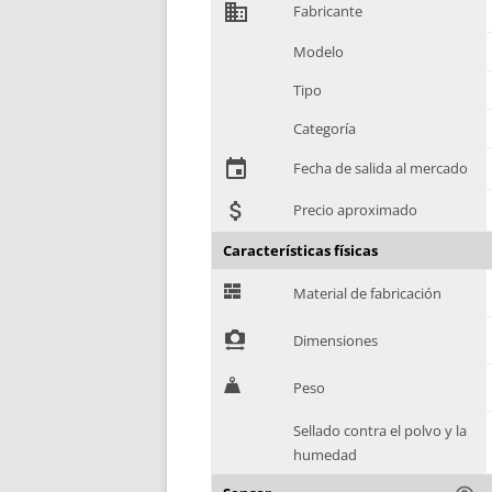
domain
Fabricante
Modelo
Tipo
Categoría
event
Fecha de salida al mercado
attach_money
Precio aproximado
Características físicas
G
Material de fabricación
!
Dimensiones
H
Peso
Sellado contra el polvo y la
humedad