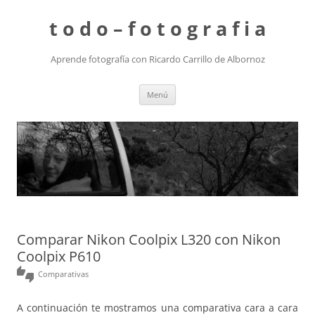
t o d o – f o t o g r a f i a
Aprende fotografía con Ricardo Carrillo de Albornoz
Saltar
Menú
al
contenido
Comparar Nikon Coolpix L320 con Nikon
Coolpix P610
thumbs_up_down
Comparativas
A continuación te mostramos una comparativa cara a cara