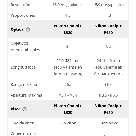
Resolución
15,9 megapíxeles
15,9 megapíxeles
Proporciones
4:3
4:3
Nikon Coolpix
Nikon Coolpix
Óptica
help_outline
L320
P610
Objetivos
No
No
Intercambiables
22,5-585 mm
24–1440 mm
Longitud focal
(equivalente en
(equivalente en
formato 35mm)
formato 35mm)
Rango del zoom
26x
60x
Apertura máxima
f/3.1 - f/5.9
f/3.5 - f/6.5
Nikon Coolpix
Nikon Coolpix
Visor
help_outline
L320
P610
Tipo de visor
Sin visor
Electrónico
Cobertura del