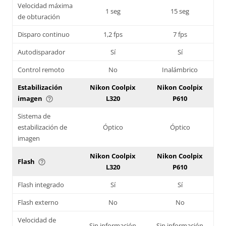
Velocidad máxima
1 seg
15 seg
de obturación
Disparo continuo
1,2 fps
7 fps
Autodisparador
Sí
Sí
Control remoto
No
Inalámbrico
Estabilización
Nikon Coolpix
Nikon Coolpix
imagen
L320
P610
help_outline
Sistema de
estabilización de
Óptico
Óptico
imagen
Nikon Coolpix
Nikon Coolpix
Flash
help_outline
L320
P610
Flash integrado
Sí
Sí
Flash externo
No
No
Velocidad de
Sin información
Sin información