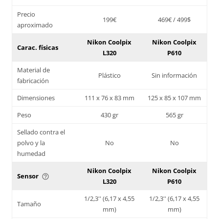
Precio
199€
469€ / 499$
aproximado
Nikon Coolpix
Nikon Coolpix
Carac. físicas
L320
P610
Material de
Plástico
Sin información
fabricación
Dimensiones
111 x 76 x 83 mm
125 x 85 x 107 mm
Peso
430 gr
565 gr
Sellado contra el
polvo y la
No
No
humedad
Nikon Coolpix
Nikon Coolpix
Sensor
help_outline
L320
P610
1/2,3'' (6,17 x 4,55
1/2,3'' (6,17 x 4,55
Tamaño
mm)
mm)