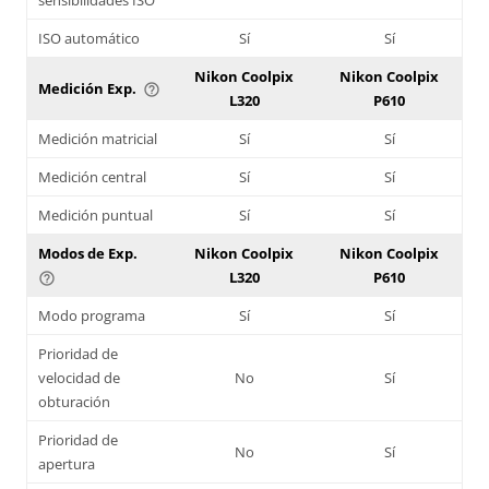
ISO automático
Sí
Sí
Nikon Coolpix
Nikon Coolpix
Medición Exp.
help_outline
L320
P610
Medición matricial
Sí
Sí
Medición central
Sí
Sí
Medición puntual
Sí
Sí
Modos de Exp.
Nikon Coolpix
Nikon Coolpix
L320
P610
help_outline
Modo programa
Sí
Sí
Prioridad de
velocidad de
No
Sí
obturación
Prioridad de
No
Sí
apertura