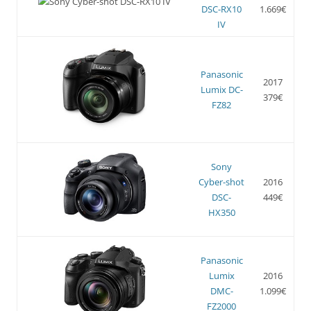
DSC-RX10
1.669€
IV
Panasonic
2017
Lumix DC-
379€
FZ82
Sony
Cyber-shot
2016
DSC-
449€
HX350
Panasonic
Lumix
2016
DMC-
1.099€
FZ2000