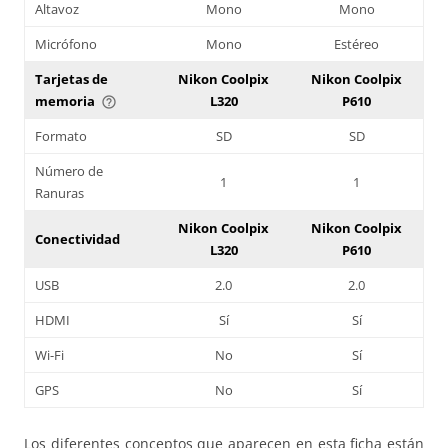
Altavoz
Mono
Mono
Micrófono
Mono
Estéreo
Tarjetas de
Nikon Coolpix
Nikon Coolpix
memoria
L320
P610
help_outline
Formato
SD
SD
Número de
1
1
Ranuras
Nikon Coolpix
Nikon Coolpix
Conectividad
L320
P610
USB
2.0
2.0
HDMI
Sí
Sí
Wi-Fi
No
Sí
GPS
No
Sí
Los diferentes conceptos que aparecen en esta ficha están