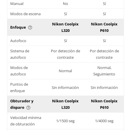
Manual
No
Sí
Modos de escena
Sí
Sí
Nikon Coolpix
Nikon Coolpix
Enfoque
help_outline
L320
P610
Autofoco
Sí
Sí
Sistema de
Por detección de
Por detección de
autofoco
contraste
contraste
Modos de
Normal,
Normal
autofoco
Seguimiento
Puntos de
Sin información
Sin información
enfoque
Obturador y
Nikon Coolpix
Nikon Coolpix
disparo
L320
P610
help_outline
Velocidad mínima
1/1500 seg
1/4000 seg
de obturación