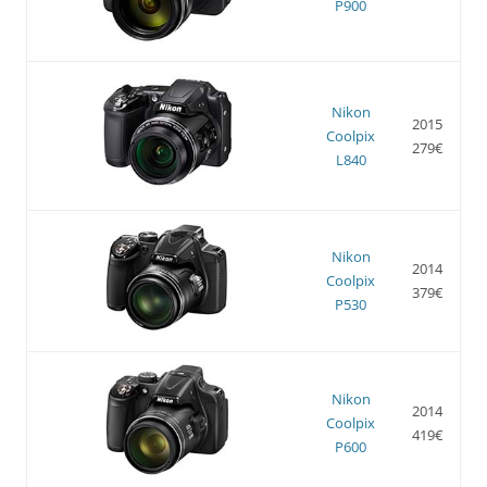
P900
Nikon
2015
Coolpix
279€
L840
Nikon
2014
Coolpix
379€
P530
Nikon
2014
Coolpix
419€
P600