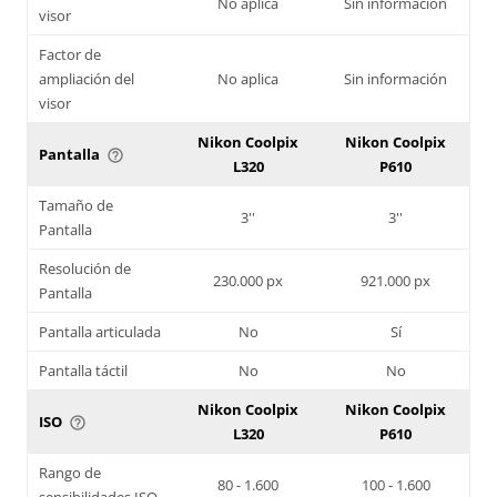
No aplica
Sin información
visor
Factor de
ampliación del
No aplica
Sin información
visor
Nikon Coolpix
Nikon Coolpix
Pantalla
help_outline
L320
P610
Tamaño de
3''
3''
Pantalla
Resolución de
230.000 px
921.000 px
Pantalla
Pantalla articulada
No
Sí
Pantalla táctil
No
No
Nikon Coolpix
Nikon Coolpix
ISO
help_outline
L320
P610
Rango de
80 - 1.600
100 - 1.600
sensibilidades ISO