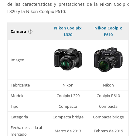
de las características y prestaciones de la Nikon Coolpix
L320 y la Nikon Coolpix P610:
Nikon Coolpix
Nikon Coolpix
Cámara
help_outline
L320
P610
Imagen
Fabricante
Nikon
Nikon
Modelo
Coolpix L320
Coolpix P610
Tipo
Compacta
Compacta
Categoría
Compacta bridge
Compacta bridge
Fecha de salida al
Marzo de 2013
Febrero de 2015
mercado