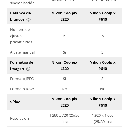
sincronización
Balance de
Nikon Coolpix
Nikon Coolpix
blancos
L320
P610
help_outline
Número de
ajustes
6
8
predefinidos
Ajuste manual
Sí
Sí
Formatos de
Nikon Coolpix
Nikon Coolpix
imagen
L320
P610
help_outline
Formato JPEG
Sí
Sí
Formato RAW
No
No
Nikon Coolpix
Nikon Coolpix
Vídeo
L320
P610
1.280 x 720 (25/30
1.920 x 1.080
Resolución
fps)
(25/30 fps)