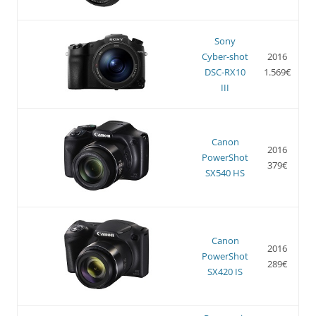
Sony
Cyber-shot
2016
DSC-RX10
1.569€
III
Canon
2016
PowerShot
379€
SX540 HS
Canon
2016
PowerShot
289€
SX420 IS