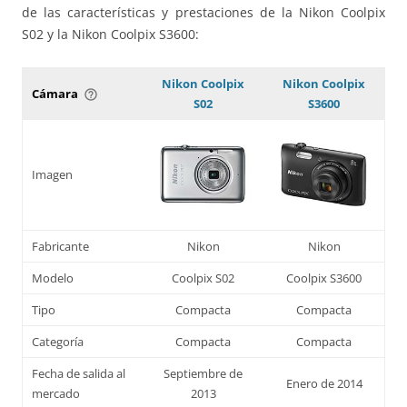
de las características y prestaciones de la Nikon Coolpix
S02 y la Nikon Coolpix S3600:
Nikon Coolpix
Nikon Coolpix
Cámara
help_outline
S02
S3600
Imagen
Fabricante
Nikon
Nikon
Modelo
Coolpix S02
Coolpix S3600
Tipo
Compacta
Compacta
Categoría
Compacta
Compacta
Fecha de salida al
Septiembre de
Enero de 2014
mercado
2013