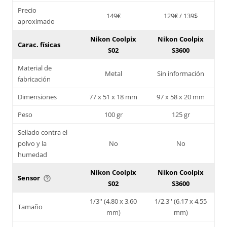
Precio
149€
129€ / 139$
aproximado
Nikon Coolpix
Nikon Coolpix
Carac. físicas
S02
S3600
Material de
Metal
Sin información
fabricación
Dimensiones
77 x 51 x 18 mm
97 x 58 x 20 mm
Peso
100 gr
125 gr
Sellado contra el
polvo y la
No
No
humedad
Nikon Coolpix
Nikon Coolpix
Sensor
help_outline
S02
S3600
1/3'' (4,80 x 3,60
1/2,3'' (6,17 x 4,55
Tamaño
mm)
mm)