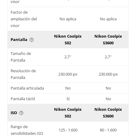
visor
Factor de
ampliación del
No aplica
No aplica
visor
Nikon Coolpix
Nikon Coolpix
Pantalla
help_outline
S02
S3600
Tamaño de
2,7''
2,7''
Pantalla
Resolución de
230.000 px
230.000 px
Pantalla
Pantalla articulada
No
No
Pantalla táctil
Sí
No
Nikon Coolpix
Nikon Coolpix
ISO
help_outline
S02
S3600
Rango de
125 - 1.600
80 - 1.600
sensibilidades ISO