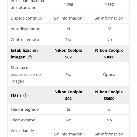
Velocidad máxima
1 seg
4 seg
de obturación
Disparo continuo
Sin información
Sin información
Autodisparador
Sí
Sí
Control remoto
No
No
Estabilización
Nikon Coolpix
Nikon Coolpix
imagen
S02
S3600
help_outline
Sistema de
estabilización de
No
Óptico
imagen
Nikon Coolpix
Nikon Coolpix
Flash
help_outline
S02
S3600
Flash integrado
Sí
Sí
Flash externo
No
No
Velocidad de
Sin información
Sin información