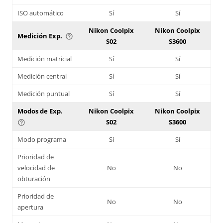
ISO automático
Sí
Sí
Nikon Coolpix
Nikon Coolpix
Medición Exp.
help_outline
S02
S3600
Medición matricial
Sí
Sí
Medición central
Sí
Sí
Medición puntual
Sí
Sí
Modos de Exp.
Nikon Coolpix
Nikon Coolpix
S02
S3600
help_outline
Modo programa
Sí
Sí
Prioridad de
velocidad de
No
No
obturación
Prioridad de
No
No
apertura