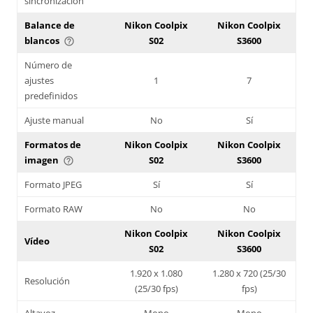
sincronización
Balance de
Nikon Coolpix
Nikon Coolpix
blancos
S02
S3600
help_outline
Número de
ajustes
1
7
predefinidos
Ajuste manual
No
Sí
Formatos de
Nikon Coolpix
Nikon Coolpix
imagen
S02
S3600
help_outline
Formato JPEG
Sí
Sí
Formato RAW
No
No
Nikon Coolpix
Nikon Coolpix
Vídeo
S02
S3600
1.920 x 1.080
1.280 x 720 (25/30
Resolución
(25/30 fps)
fps)
Altavoz
Mono
Mono