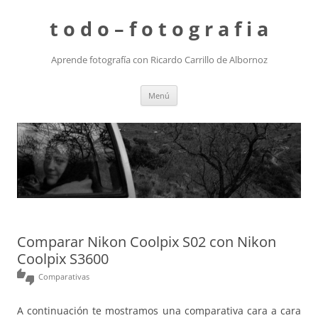
t o d o – f o t o g r a f i a
Aprende fotografía con Ricardo Carrillo de Albornoz
Saltar
Menú
al
contenido
Comparar Nikon Coolpix S02 con Nikon
Coolpix S3600
thumbs_up_down
Comparativas
A continuación te mostramos una comparativa cara a cara