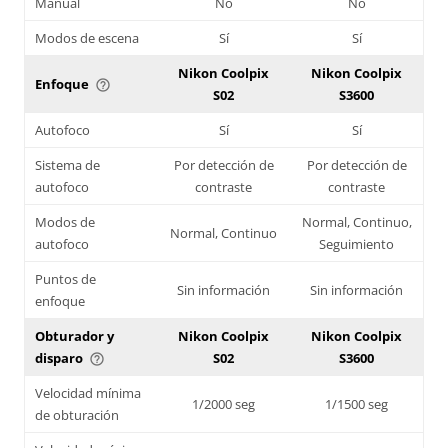
Manual
No
No
Modos de escena
Sí
Sí
Nikon Coolpix
Nikon Coolpix
Enfoque
help_outline
S02
S3600
Autofoco
Sí
Sí
Sistema de
Por detección de
Por detección de
autofoco
contraste
contraste
Modos de
Normal, Continuo,
Normal, Continuo
autofoco
Seguimiento
Puntos de
Sin información
Sin información
enfoque
Obturador y
Nikon Coolpix
Nikon Coolpix
disparo
S02
S3600
help_outline
Velocidad mínima
1/2000 seg
1/1500 seg
de obturación