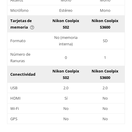
Micrófono
Estéreo
Mono
Tarjetas de
Nikon Coolpix
Nikon Coolpix
memoria
S02
S3600
help_outline
No (memoria
Formato
SD
interna)
Número de
0
1
Ranuras
Nikon Coolpix
Nikon Coolpix
Conectividad
S02
S3600
USB
2.0
2.0
HDMI
Sí
No
Wi-Fi
No
No
GPS
No
No