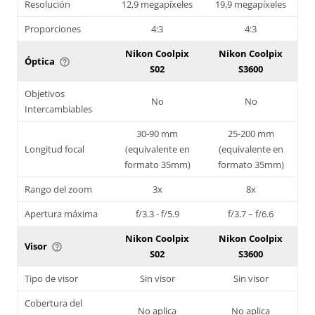
Resolución
12,9 megapíxeles
19,9 megapíxeles
Proporciones
4:3
4:3
Nikon Coolpix
Nikon Coolpix
Óptica
help_outline
S02
S3600
Objetivos
No
No
Intercambiables
30-90 mm
25-200 mm
Longitud focal
(equivalente en
(equivalente en
formato 35mm)
formato 35mm)
Rango del zoom
3x
8x
Apertura máxima
f/3.3 - f/5.9
f/3.7 – f/6.6
Nikon Coolpix
Nikon Coolpix
Visor
help_outline
S02
S3600
Tipo de visor
Sin visor
Sin visor
Cobertura del
No aplica
No aplica