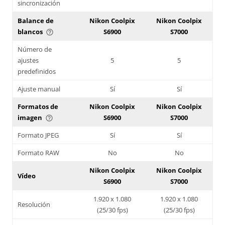
sincronización
Balance de
Nikon Coolpix
Nikon Coolpix
blancos
S6900
S7000
help_outline
Número de
ajustes
5
5
predefinidos
Ajuste manual
Sí
Sí
Formatos de
Nikon Coolpix
Nikon Coolpix
imagen
S6900
S7000
help_outline
Formato JPEG
Sí
Sí
Formato RAW
No
No
Nikon Coolpix
Nikon Coolpix
Vídeo
S6900
S7000
1.920 x 1.080
1.920 x 1.080
Resolución
(25/30 fps)
(25/30 fps)