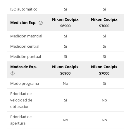
ISO automático
Sí
Sí
Nikon Coolpix
Nikon Coolpix
Medición Exp.
help_outline
S6900
S7000
Medición matricial
Sí
Sí
Medición central
Sí
Sí
Medición puntual
Sí
Sí
Modos de Exp.
Nikon Coolpix
Nikon Coolpix
S6900
S7000
help_outline
Modo programa
No
Sí
Prioridad de
velocidad de
Sí
No
obturación
Prioridad de
No
No
apertura