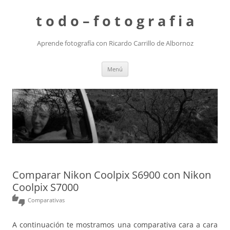
t o d o – f o t o g r a f i a
Aprende fotografía con Ricardo Carrillo de Albornoz
Saltar
Menú
al
contenido
Comparar Nikon Coolpix S6900 con Nikon
Coolpix S7000
thumbs_up_down
Comparativas
A continuación te mostramos una comparativa cara a cara