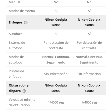
Manual
No
No
Modos de escena
Sí
Sí
Nikon Coolpix
Nikon Coolpix
Enfoque
help_outline
S6900
S7000
Autofoco
Sí
Sí
Sistema de
Por detección de
Por detección de
autofoco
contraste
contraste
Modos de
Normal, Continuo,
Normal, Continuo,
autofoco
Seguimiento
Seguimiento
Puntos de
Sin información
Sin información
enfoque
Obturador y
Nikon Coolpix
Nikon Coolpix
disparo
S6900
S7000
help_outline
Velocidad mínima
1/4000 seg
1/4000 seg
de obturación