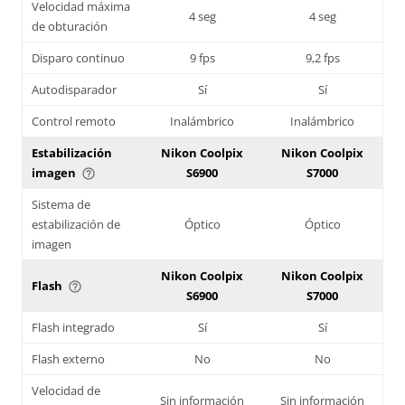
Velocidad máxima
4 seg
4 seg
de obturación
Disparo continuo
9 fps
9,2 fps
Autodisparador
Sí
Sí
Control remoto
Inalámbrico
Inalámbrico
Estabilización
Nikon Coolpix
Nikon Coolpix
imagen
S6900
S7000
help_outline
Sistema de
estabilización de
Óptico
Óptico
imagen
Nikon Coolpix
Nikon Coolpix
Flash
help_outline
S6900
S7000
Flash integrado
Sí
Sí
Flash externo
No
No
Velocidad de
Sin información
Sin información