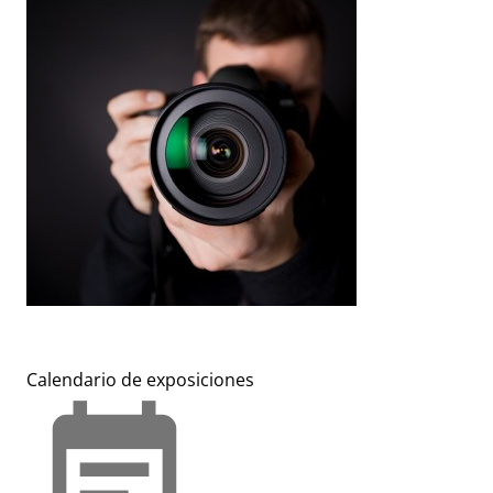
Calendario de exposiciones
event_note