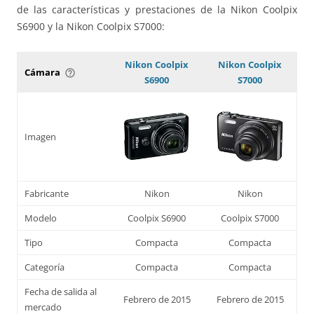
de las características y prestaciones de la Nikon Coolpix
S6900 y la Nikon Coolpix S7000:
Nikon Coolpix
Nikon Coolpix
Cámara
help_outline
S6900
S7000
Imagen
Fabricante
Nikon
Nikon
Modelo
Coolpix S6900
Coolpix S7000
Tipo
Compacta
Compacta
Categoría
Compacta
Compacta
Fecha de salida al
Febrero de 2015
Febrero de 2015
mercado