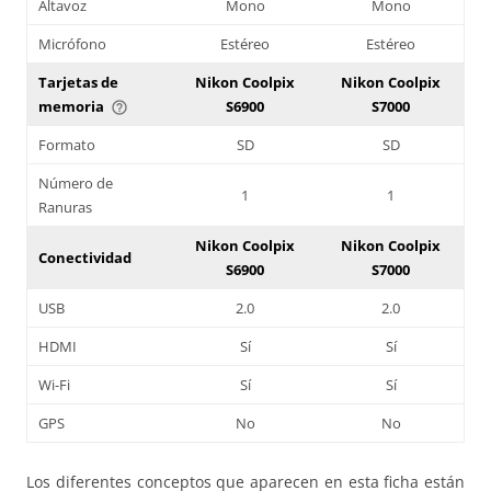
Altavoz
Mono
Mono
Micrófono
Estéreo
Estéreo
Tarjetas de
Nikon Coolpix
Nikon Coolpix
memoria
S6900
S7000
help_outline
Formato
SD
SD
Número de
1
1
Ranuras
Nikon Coolpix
Nikon Coolpix
Conectividad
S6900
S7000
USB
2.0
2.0
HDMI
Sí
Sí
Wi-Fi
Sí
Sí
GPS
No
No
Los diferentes conceptos que aparecen en esta ficha están