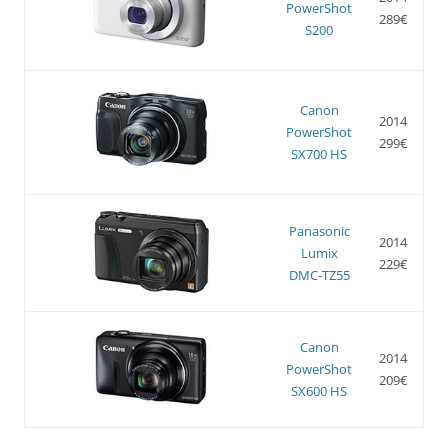
PowerShot
289€
S200
Canon
2014
PowerShot
299€
SX700 HS
Panasonic
2014
Lumix
229€
DMC-TZ55
Canon
2014
PowerShot
209€
SX600 HS