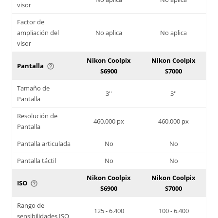
visor
Factor de
ampliación del
No aplica
No aplica
visor
Nikon Coolpix
Nikon Coolpix
Pantalla
help_outline
S6900
S7000
Tamaño de
3''
3''
Pantalla
Resolución de
460.000 px
460.000 px
Pantalla
Pantalla articulada
No
No
Pantalla táctil
No
No
Nikon Coolpix
Nikon Coolpix
ISO
help_outline
S6900
S7000
Rango de
125 - 6.400
100 - 6.400
sensibilidades ISO