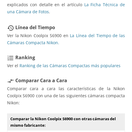
explicados con detalle en el artículo
La Ficha Técnica de
una Cámara de Fotos
.
Línea del Tiempo
restore
Ver la Nikon Coolpix S6900 en
La Línea del Tiempo de las
Cámaras Compacta Nikon.
Ranking
format_list_numbered
Ver el
Ranking de las Cámaras Compactas más populares
Comparar Cara a Cara
compare_arrows
Comparar cara a cara las características de la Nikon
Coolpix S6900 con una de las siguientes cámaras compacta
Nikon:
Comparar la Nikon Coolpix S6900 con otras cámaras del
mismo fabricante: