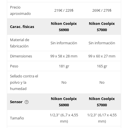
Precio
219€ / 229$
269€ / 279$
aproximado
Nikon Coolpix
Nikon Coolpix
Carac. físicas
S6900
S7000
Material de
Sin información
Sin información
fabricación
Dimensiones
99 x 58 x 28 mm
99 x 60 x 27 mm
Peso
181 gr
165 gr
Sellado contra el
polvo y la
No
No
humedad
Nikon Coolpix
Nikon Coolpix
Sensor
help_outline
S6900
S7000
1/2,3'' (6.,7 x 4,55
1/2,3'' (6,17 x 4,55
Tamaño
mm)
mm)