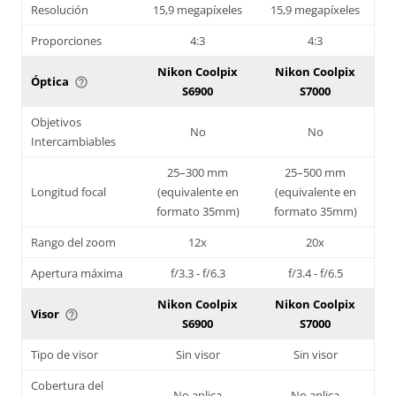
Resolución
15,9 megapíxeles
15,9 megapíxeles
Proporciones
4:3
4:3
Nikon Coolpix
Nikon Coolpix
Óptica
help_outline
S6900
S7000
Objetivos
No
No
Intercambiables
25–300 mm
25–500 mm
Longitud focal
(equivalente en
(equivalente en
formato 35mm)
formato 35mm)
Rango del zoom
12x
20x
Apertura máxima
f/3.3 - f/6.3
f/3.4 - f/6.5
Nikon Coolpix
Nikon Coolpix
Visor
help_outline
S6900
S7000
Tipo de visor
Sin visor
Sin visor
Cobertura del
No aplica
No aplica