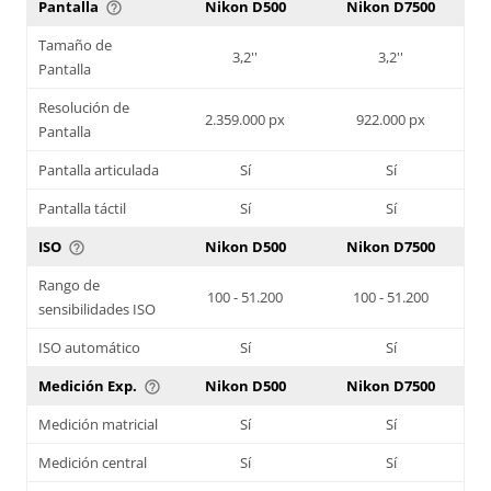
Pantalla
Nikon D500
Nikon D7500
help_outline
Tamaño de
3,2''
3,2''
Pantalla
Resolución de
2.359.000 px
922.000 px
Pantalla
Pantalla articulada
Sí
Sí
Pantalla táctil
Sí
Sí
ISO
Nikon D500
Nikon D7500
help_outline
Rango de
100 - 51.200
100 - 51.200
sensibilidades ISO
ISO automático
Sí
Sí
Medición Exp.
Nikon D500
Nikon D7500
help_outline
Medición matricial
Sí
Sí
Medición central
Sí
Sí