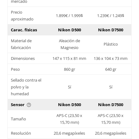
mercado
Precio
1.899€ / 1.999$
1.239€ / 1.249$
aproximado
Carac. físicas
Nikon D500
Nikon D7500
Material de
Aleación de
Plástico
fabricación
Magnesio
Dimensiones
147 x 115 x 81 mm
136 x 104 x 73 mm
Peso
860 gr
640 gr
Sellado contra el
polvo y la
Sí
Sí
humedad
Sensor
Nikon D500
Nikon D7500
help_outline
APS-C (23,50 x
APS-C (23,50 x
Tamaño
15,70 mm)
15,70 mm)
Resolución
20,6 megapíxeles
20,6 megapíxeles