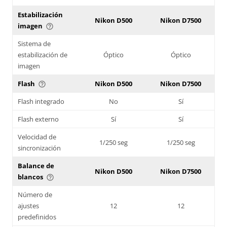
Estabilización
Nikon D500
Nikon D7500
imagen
help_outline
Sistema de
estabilización de
Óptico
Óptico
imagen
Flash
Nikon D500
Nikon D7500
help_outline
Flash integrado
No
Sí
Flash externo
Sí
Sí
Velocidad de
1/250 seg
1/250 seg
sincronización
Balance de
Nikon D500
Nikon D7500
blancos
help_outline
Número de
ajustes
12
12
predefinidos