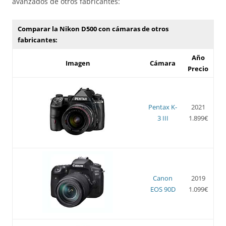
avanzados de otros fabricantes:
Comparar la Nikon D500 con cámaras de otros
fabricantes:
Año
Imagen
Cámara
Precio
Pentax K-
2021
3 III
1.899€
Canon
2019
EOS 90D
1.099€