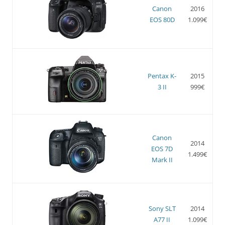
Canon
2016
EOS 80D
1.099€
Pentax K-
2015
3 II
999€
Canon
2014
EOS 7D
1.499€
Mark II
Sony SLT
2014
A77 II
1.099€