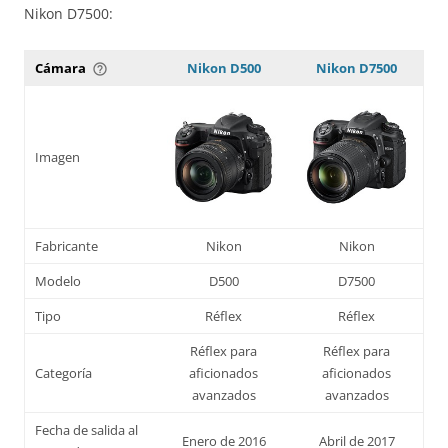
Nikon D7500:
Cámara
Nikon D500
Nikon D7500
help_outline
Imagen
Fabricante
Nikon
Nikon
Modelo
D500
D7500
Tipo
Réflex
Réflex
Réflex para
Réflex para
Categoría
aficionados
aficionados
avanzados
avanzados
Fecha de salida al
Enero de 2016
Abril de 2017