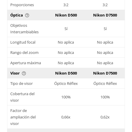
Proporciones
3:2
3:2
Óptica
Nikon D500
Nikon D7500
help_outline
Objetivos
Sí
Sí
Intercambiables
Longitud focal
No aplica
No aplica
Rango del zoom
No aplica
No aplica
Apertura máxima
No aplica
No aplica
Visor
Nikon D500
Nikon D7500
help_outline
Tipo de visor
Óptico Réflex
Óptico Réflex
Cobertura del
100%
100%
visor
Factor de
ampliación del
0,66x
0,62x
visor