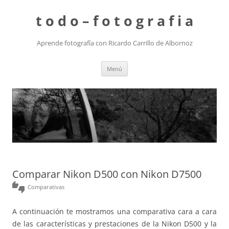
t o d o – f o t o g r a f i a
Aprende fotografía con Ricardo Carrillo de Albornoz
Saltar
Menú
al
contenido
Comparar Nikon D500 con Nikon D7500
thumbs_up_down
Comparativas
A continuación te mostramos una comparativa cara a cara
de las características y prestaciones de la Nikon D500 y la