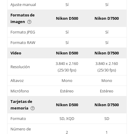
Ajuste manual
Sí
Sí
Formatos de
Nikon D500
Nikon D7500
imagen
help_outline
Formato JPEG
Sí
Sí
Formato RAW
Sí
Sí
Vídeo
Nikon D500
Nikon D7500
3.840 x 2.160
3.840 x 2.160
Resolución
(25/30 fps)
(25/30 fps)
Altavoz
Mono
Mono
Micrófono
Estéreo
Estéreo
Tarjetas de
Nikon D500
Nikon D7500
memoria
help_outline
Formato
SD, XQD
SD
Número de
2
1