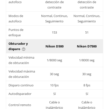
autofoco
detección de
detección de
contraste
contraste
Modos de
Normal, Continuo,
Normal, Continuo,
autofoco
Seguimiento
Seguimiento
Puntos de
153
51
enfoque
Obturador y
Nikon D500
Nikon D7500
disparo
help_outline
Velocidad mínima
1/8000 seg
1/8000 seg
de obturación
Velocidad máxima
30 seg
30 seg
de obturación
Disparo continuo
10 fps
8 fps
Autodisparador
Sí
Sí
Cable o
Cable o
Control remoto
Inalámbrico
Inalámbrico