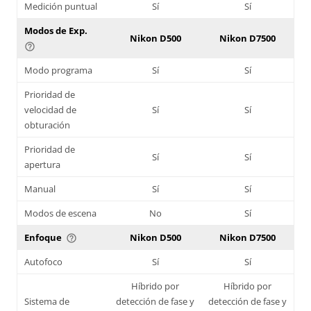
Medición puntual
Sí
Sí
Modos de Exp.
Nikon D500
Nikon D7500
help_outline
Modo programa
Sí
Sí
Prioridad de
velocidad de
Sí
Sí
obturación
Prioridad de
Sí
Sí
apertura
Manual
Sí
Sí
Modos de escena
No
Sí
Enfoque
Nikon D500
Nikon D7500
help_outline
Autofoco
Sí
Sí
Híbrido por
Híbrido por
Sistema de
detección de fase y
detección de fase y