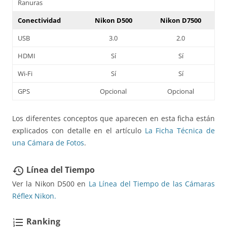
Ranuras
Conectividad
Nikon D500
Nikon D7500
USB
3.0
2.0
HDMI
Sí
Sí
Wi-Fi
Sí
Sí
GPS
Opcional
Opcional
Los diferentes conceptos que aparecen en esta ficha están
explicados con detalle en el artículo
La Ficha Técnica de
una Cámara de Fotos
.
Línea del Tiempo
restore
Ver la Nikon D500 en
La Línea del Tiempo de las Cámaras
Réflex Nikon.
Ranking
format_list_numbered