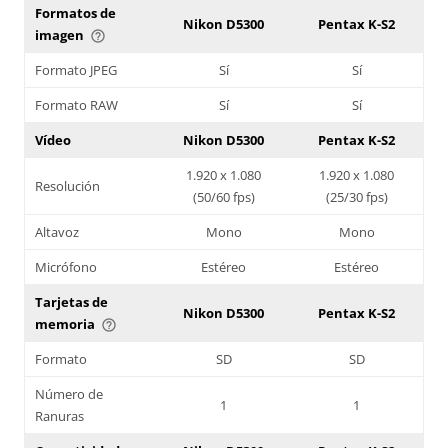
Formatos de
Nikon D5300
Pentax K-S2
imagen
help_outline
Formato JPEG
Sí
Sí
Formato RAW
Sí
Sí
Vídeo
Nikon D5300
Pentax K-S2
1.920 x 1.080
1.920 x 1.080
Resolución
(50/60 fps)
(25/30 fps)
Altavoz
Mono
Mono
Micrófono
Estéreo
Estéreo
Tarjetas de
Nikon D5300
Pentax K-S2
memoria
help_outline
Formato
SD
SD
Número de
1
1
Ranuras