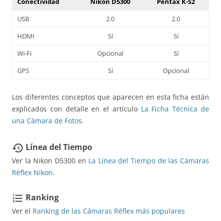
Conectividad
Nikon D5300
Pentax K-S2
USB
2.0
2.0
HDMI
Sí
Sí
Wi-Fi
Opcional
Sí
GPS
Sí
Opcional
Los diferentes conceptos que aparecen en esta ficha están
explicados con detalle en el artículo
La Ficha Técnica de
una Cámara de Fotos
.
Línea del Tiempo
restore
Ver la Nikon D5300 en
La Línea del Tiempo de las Cámaras
Réflex Nikon.
Ranking
format_list_numbered
Ver el
Ranking de las Cámaras Réflex más populares