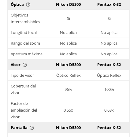
Óptica
Nikon D5300
Pentax K-S2
help_outline
Objetivos
Sí
Sí
Intercambiables
Longitud focal
No aplica
No aplica
Rango del zoom
No aplica
No aplica
Apertura máxima
No aplica
No aplica
Visor
Nikon D5300
Pentax K-S2
help_outline
Tipo de visor
Óptico Réflex
Óptico Réflex
Cobertura del
96%
100%
visor
Factor de
ampliación del
0,55x
0,63x
visor
Pantalla
Nikon D5300
Pentax K-S2
help_outline