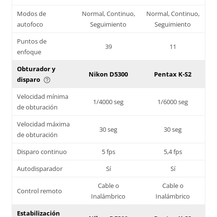
Modos de
Normal, Continuo,
Normal, Continuo,
autofoco
Seguimiento
Seguimiento
Puntos de
39
11
enfoque
Obturador y
Nikon D5300
Pentax K-S2
disparo
help_outline
Velocidad mínima
1/4000 seg
1/6000 seg
de obturación
Velocidad máxima
30 seg
30 seg
de obturación
Disparo continuo
5 fps
5,4 fps
Autodisparador
Sí
Sí
Cable o
Cable o
Control remoto
Inalámbrico
Inalámbrico
Estabilización