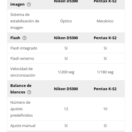
Nikon D5300
Pentax K-S2
imagen
help_outline
Sistema de
estabilización de
Óptico
Mecánico
imagen
Flash
Nikon D5300
Pentax K-S2
help_outline
Flash integrado
Sí
Sí
Flash externo
Sí
Sí
Velocidad de
1/200 seg
1/180 seg
sincronización
Balance de
Nikon D5300
Pentax K-S2
blancos
help_outline
Número de
ajustes
12
10
predefinidos
Ajuste manual
Sí
Sí