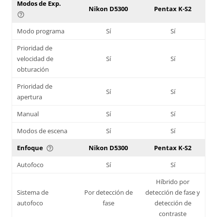
Modos de Exp.
Nikon D5300
Pentax K-S2
help_outline
Modo programa
Sí
Sí
Prioridad de
velocidad de
Sí
Sí
obturación
Prioridad de
Sí
Sí
apertura
Manual
Sí
Sí
Modos de escena
Sí
Sí
Enfoque
Nikon D5300
Pentax K-S2
help_outline
Autofoco
Sí
Sí
Híbrido por
Sistema de
Por detección de
detección de fase y
autofoco
fase
detección de
contraste