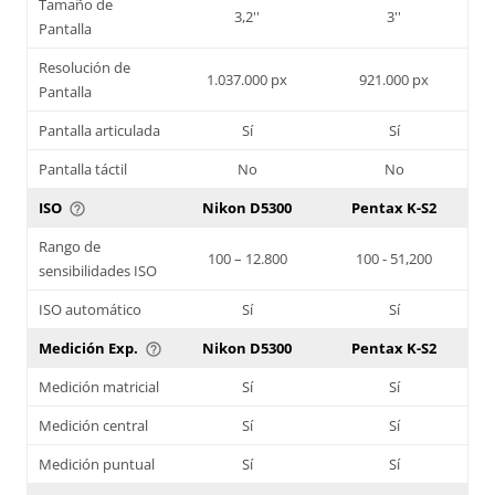
Tamaño de
3,2''
3''
Pantalla
Resolución de
1.037.000 px
921.000 px
Pantalla
Pantalla articulada
Sí
Sí
Pantalla táctil
No
No
ISO
Nikon D5300
Pentax K-S2
help_outline
Rango de
100 – 12.800
100 - 51,200
sensibilidades ISO
ISO automático
Sí
Sí
Medición Exp.
Nikon D5300
Pentax K-S2
help_outline
Medición matricial
Sí
Sí
Medición central
Sí
Sí
Medición puntual
Sí
Sí