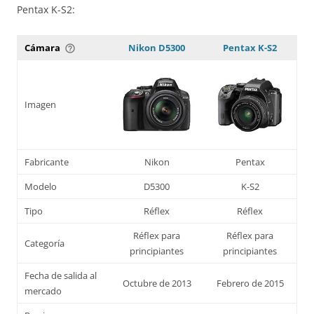
Pentax K-S2:
Cámara
Nikon D5300
Pentax K-S2
help_outline
Imagen
Fabricante
Nikon
Pentax
Modelo
D5300
K-S2
Tipo
Réflex
Réflex
Réflex para
Réflex para
Categoría
principiantes
principiantes
Fecha de salida al
Octubre de 2013
Febrero de 2015
mercado