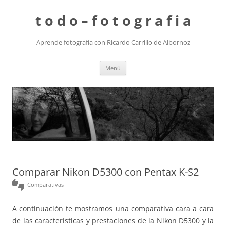
t o d o – f o t o g r a f i a
Aprende fotografía con Ricardo Carrillo de Albornoz
Saltar
Menú
al
contenido
Comparar Nikon D5300 con Pentax K-S2
thumbs_up_down
Comparativas
A continuación te mostramos una comparativa cara a cara
de las características y prestaciones de la Nikon D5300 y la