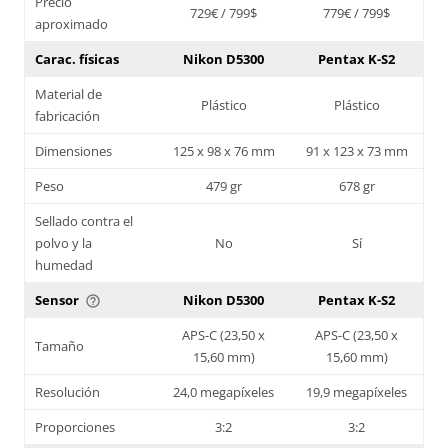
Precio
729€ / 799$
779€ / 799$
aproximado
Carac. físicas
Nikon D5300
Pentax K-S2
Material de
Plástico
Plástico
fabricación
Dimensiones
125 x 98 x 76 mm
91 x 123 x 73 mm
Peso
479 gr
678 gr
Sellado contra el
polvo y la
No
Sí
humedad
Sensor
Nikon D5300
Pentax K-S2
help_outline
APS-C (23,50 x
APS-C (23,50 x
Tamaño
15,60 mm)
15,60 mm)
Resolución
24,0 megapíxeles
19,9 megapíxeles
Proporciones
3:2
3:2