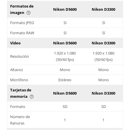
Formatos de
Nikon D5600
Nikon D3300
imagen
help_outline
Formato JPEG
Sí
Sí
Formato RAW
Sí
Sí
Vídeo
Nikon D5600
Nikon D3300
1.920 x 1.080
1.920 x 1.080
Resolución
(50/60 fps)
(50/60 fps)
Altavoz
Mono
Mono
Micrófono
Estéreo
Mono
Tarjetas de
Nikon D5600
Nikon D3300
memoria
help_outline
Formato
SD
SD
Número de
1
1
Ranuras