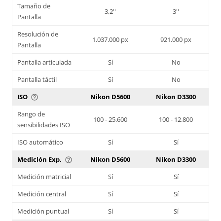
Tamaño de
3,2''
3''
Pantalla
Resolución de
1.037.000 px
921.000 px
Pantalla
Pantalla articulada
Sí
No
Pantalla táctil
Sí
No
ISO
Nikon D5600
Nikon D3300
help_outline
Rango de
100 - 25.600
100 - 12.800
sensibilidades ISO
ISO automático
Sí
Sí
Medición Exp.
Nikon D5600
Nikon D3300
help_outline
Medición matricial
Sí
Sí
Medición central
Sí
Sí
Medición puntual
Sí
Sí