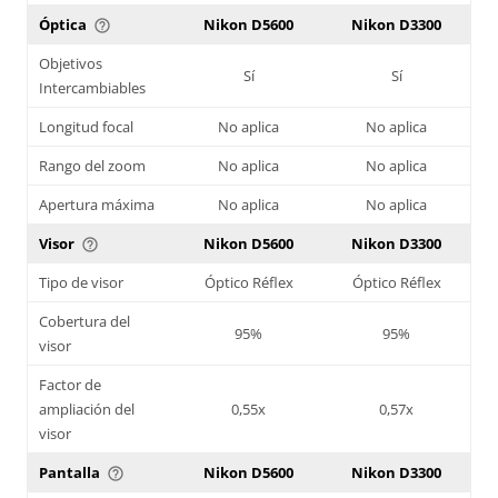
Óptica
Nikon D5600
Nikon D3300
help_outline
Objetivos
Sí
Sí
Intercambiables
Longitud focal
No aplica
No aplica
Rango del zoom
No aplica
No aplica
Apertura máxima
No aplica
No aplica
Visor
Nikon D5600
Nikon D3300
help_outline
Tipo de visor
Óptico Réflex
Óptico Réflex
Cobertura del
95%
95%
visor
Factor de
ampliación del
0,55x
0,57x
visor
Pantalla
Nikon D5600
Nikon D3300
help_outline