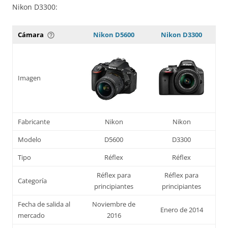
Nikon D3300:
Cámara
Nikon D5600
Nikon D3300
help_outline
Imagen
Fabricante
Nikon
Nikon
Modelo
D5600
D3300
Tipo
Réflex
Réflex
Réflex para
Réflex para
Categoría
principiantes
principiantes
Fecha de salida al
Noviembre de
Enero de 2014
mercado
2016