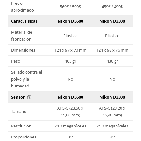
Precio
569€ / 599$
459€ / 499$
aproximado
Carac. físicas
Nikon D5600
Nikon D3300
Material de
Plástico
Plástico
fabricación
Dimensiones
124 x 97 x 70 mm
124 x 98 x 76 mm
Peso
465 gr
430 gr
Sellado contra el
polvo y la
No
No
humedad
Sensor
Nikon D5600
Nikon D3300
help_outline
APS-C (23,50 x
APS-C (23,20 x
Tamaño
15,60 mm)
15,40 mm)
Resolución
24,0 megapíxeles
24,0 megapíxeles
Proporciones
3:2
3:2