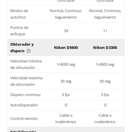
contraste
contraste
Modos de
Normal, Continuo,
Normal, Continuo,
autofoco
Seguimiento
Seguimiento
Puntos de
39
11
enfoque
Obturador y
Nikon D5600
Nikon D3300
disparo
help_outline
Velocidad mínima
1/4000 seg
1/4000 seg
de obturación
Velocidad máxima
30 seg
30 seg
de obturación
Disparo continuo
5 fps
5 fps
Autodisparador
Sí
Sí
Cable o
Cable o
Control remoto
Inalámbrico
Inalámbrico
Estabilización