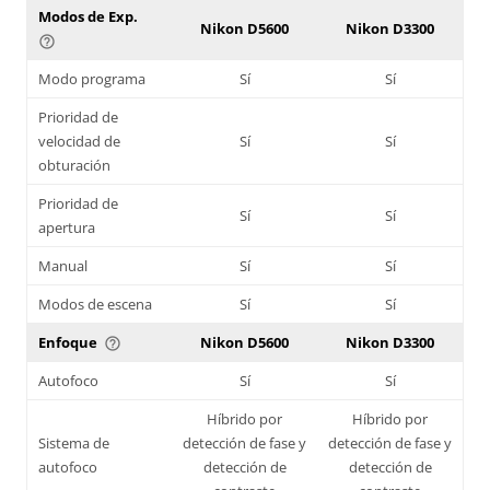
Modos de Exp.
Nikon D5600
Nikon D3300
help_outline
Modo programa
Sí
Sí
Prioridad de
velocidad de
Sí
Sí
obturación
Prioridad de
Sí
Sí
apertura
Manual
Sí
Sí
Modos de escena
Sí
Sí
Enfoque
Nikon D5600
Nikon D3300
help_outline
Autofoco
Sí
Sí
Híbrido por
Híbrido por
Sistema de
detección de fase y
detección de fase y
autofoco
detección de
detección de