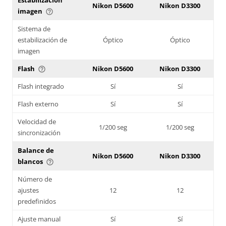
Nikon D5600
Nikon D3300
imagen
help_outline
Sistema de
estabilización de
Óptico
Óptico
imagen
Flash
Nikon D5600
Nikon D3300
help_outline
Flash integrado
Sí
Sí
Flash externo
Sí
Sí
Velocidad de
1/200 seg
1/200 seg
sincronización
Balance de
Nikon D5600
Nikon D3300
blancos
help_outline
Número de
ajustes
12
12
predefinidos
Ajuste manual
Sí
Sí