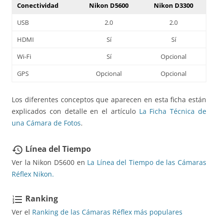
Conectividad
Nikon D5600
Nikon D3300
USB
2.0
2.0
HDMI
Sí
Sí
Wi-Fi
Sí
Opcional
GPS
Opcional
Opcional
Los diferentes conceptos que aparecen en esta ficha están
explicados con detalle en el artículo
La Ficha Técnica de
una Cámara de Fotos
.
Línea del Tiempo
restore
Ver la Nikon D5600 en
La Línea del Tiempo de las Cámaras
Réflex Nikon.
Ranking
format_list_numbered
Ver el
Ranking de las Cámaras Réflex más populares