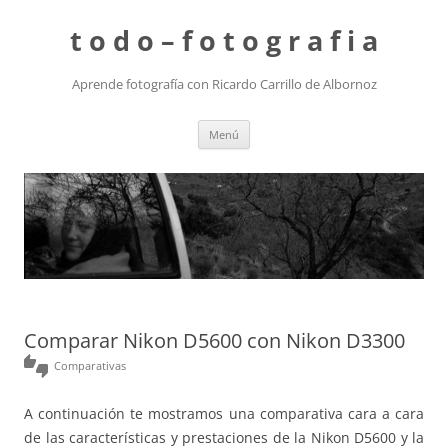
t o d o – f o t o g r a f i a
Aprende fotografía con Ricardo Carrillo de Albornoz
Saltar
Menú
al
contenido
Comparar Nikon D5600 con Nikon D3300
thumbs_up_down
Comparativas
A continuación te mostramos una comparativa cara a cara
de las características y prestaciones de la Nikon D5600 y la