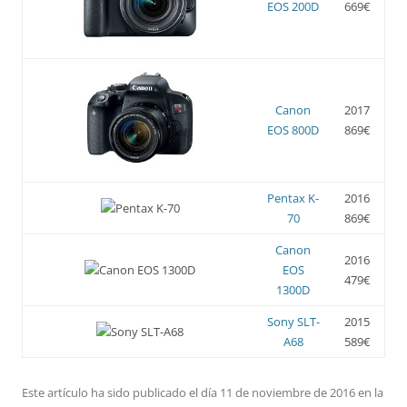
EOS 200D
669€
Canon
2017
EOS 800D
869€
Pentax K-
2016
70
869€
Canon
2016
EOS
479€
1300D
Sony SLT-
2015
A68
589€
Este artículo ha sido publicado el día 11 de noviembre de 2016 en la