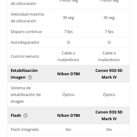
de obturación
Velocidad máxima
30 seg
30 seg
de obturación
Disparo continuo
7 fps
7 fps
Autodisparador
Sí
Sí
Cable o
Cable o
Control remoto
Inalámbrico
Inalámbrico
Estabilización
Canon EOS 5D
Nikon D780
imagen
Mark IV
help_outline
Sistema de
estabilización de
Óptico
Óptico
imagen
Canon EOS 5D
Flash
Nikon D780
help_outline
Mark IV
Flash integrado
No
No