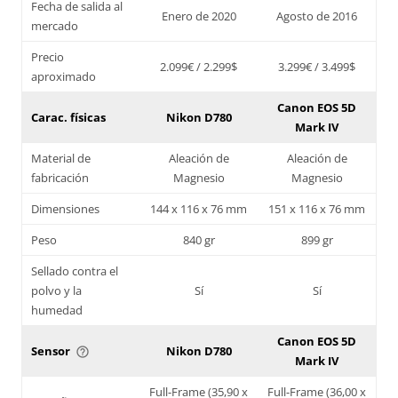
Fecha de salida al
Enero de 2020
Agosto de 2016
mercado
Precio
2.099€ / 2.299$
3.299€ / 3.499$
aproximado
Canon EOS 5D
Carac. físicas
Nikon D780
Mark IV
Material de
Aleación de
Aleación de
fabricación
Magnesio
Magnesio
Dimensiones
144 x 116 x 76 mm
151 x 116 x 76 mm
Peso
840 gr
899 gr
Sellado contra el
polvo y la
Sí
Sí
humedad
Canon EOS 5D
Sensor
Nikon D780
help_outline
Mark IV
Full-Frame (35,90 x
Full-Frame (36,00 x