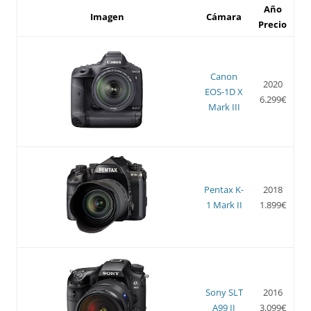
Año
Imagen
Cámara
Precio
Canon
2020
EOS-1D X
6.299€
Mark III
Pentax K-
2018
1 Mark II
1.899€
Sony SLT
2016
A99 II
3.099€