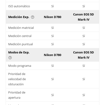
ISO automático
Sí
Sí
Canon EOS 5D
Medición Exp.
Nikon D780
help_outline
Mark IV
Medición matricial
Sí
Sí
Medición central
Sí
Sí
Medición puntual
Sí
Sí
Modos de Exp.
Canon EOS 5D
Nikon D780
Mark IV
help_outline
Modo programa
Sí
Sí
Prioridad de
velocidad de
Sí
Sí
obturación
Prioridad de
Sí
Sí
apertura