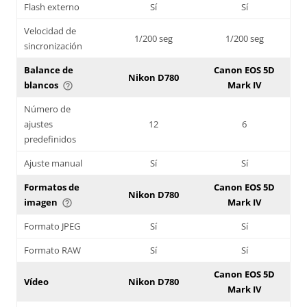
Flash externo
Sí
Sí
Velocidad de
1/200 seg
1/200 seg
sincronización
Balance de
Canon EOS 5D
Nikon D780
blancos
Mark IV
help_outline
Número de
ajustes
12
6
predefinidos
Ajuste manual
Sí
Sí
Formatos de
Canon EOS 5D
Nikon D780
imagen
Mark IV
help_outline
Formato JPEG
Sí
Sí
Formato RAW
Sí
Sí
Canon EOS 5D
Vídeo
Nikon D780
Mark IV