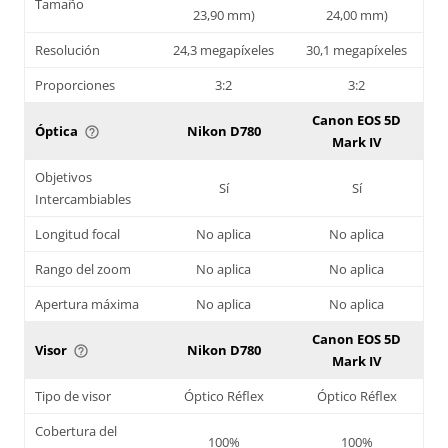
Tamaño
23,90 mm)
24,00 mm)
Resolución
24,3 megapíxeles
30,1 megapíxeles
Proporciones
3:2
3:2
Canon EOS 5D
Óptica
Nikon D780
help_outline
Mark IV
Objetivos
Sí
Sí
Intercambiables
Longitud focal
No aplica
No aplica
Rango del zoom
No aplica
No aplica
Apertura máxima
No aplica
No aplica
Canon EOS 5D
Visor
Nikon D780
help_outline
Mark IV
Tipo de visor
Óptico Réflex
Óptico Réflex
Cobertura del
100%
100%