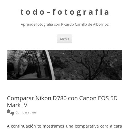
t o d o – f o t o g r a f i a
Aprende fotografía con Ricardo Carrillo de Albornoz
Saltar
Menú
al
contenido
Comparar Nikon D780 con Canon EOS 5D
Mark IV
thumbs_up_down
Comparativas
A continuación te mostramos una comparativa cara a cara