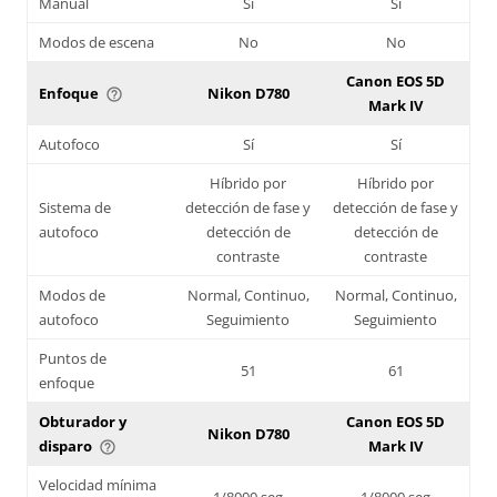
Manual
Sí
Sí
Modos de escena
No
No
Canon EOS 5D
Enfoque
Nikon D780
help_outline
Mark IV
Autofoco
Sí
Sí
Híbrido por
Híbrido por
Sistema de
detección de fase y
detección de fase y
autofoco
detección de
detección de
contraste
contraste
Modos de
Normal, Continuo,
Normal, Continuo,
autofoco
Seguimiento
Seguimiento
Puntos de
51
61
enfoque
Obturador y
Canon EOS 5D
Nikon D780
disparo
Mark IV
help_outline
Velocidad mínima
1/8000 seg
1/8000 seg