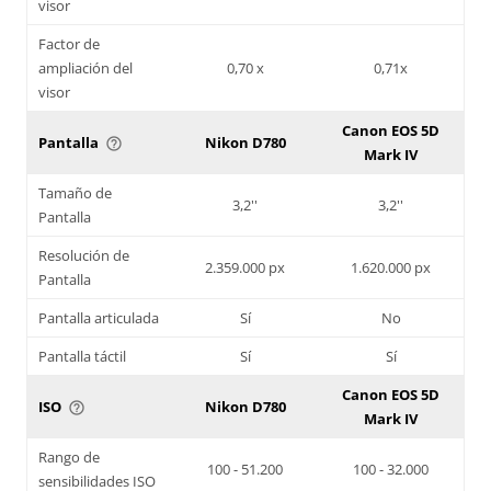
visor
Factor de
ampliación del
0,70 x
0,71x
visor
Canon EOS 5D
Pantalla
Nikon D780
help_outline
Mark IV
Tamaño de
3,2''
3,2''
Pantalla
Resolución de
2.359.000 px
1.620.000 px
Pantalla
Pantalla articulada
Sí
No
Pantalla táctil
Sí
Sí
Canon EOS 5D
ISO
Nikon D780
help_outline
Mark IV
Rango de
100 - 51.200
100 - 32.000
sensibilidades ISO