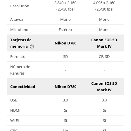
3.840 x 2.160
4.096 x 2.160
Resolución
(25/30 fps)
(25/30 fps)
Altavoz
Mono
Mono
Micrófono
Estéreo
Mono
Tarjetas de
Canon EOS 5D
Nikon D780
memoria
Mark IV
help_outline
Formato
SD
CF, SD
Número de
2
2
Ranuras
Canon EOS 5D
Conectividad
Nikon D780
Mark IV
USB
3.0
3.0
HDMI
Sí
Sí
Wi-Fi
Sí
Sí
GPS
No
Sí