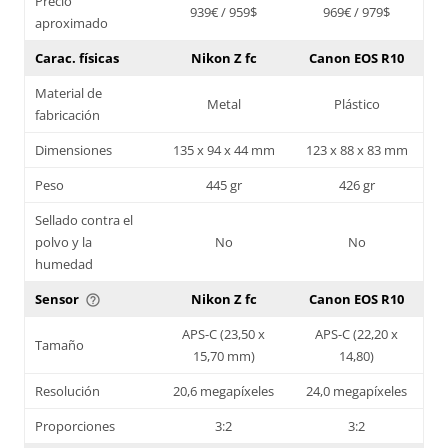
Precio
939€ / 959$
969€ / 979$
aproximado
Carac. físicas
Nikon Z fc
Canon EOS R10
Material de
Metal
Plástico
fabricación
Dimensiones
135 x 94 x 44 mm
123 x 88 x 83 mm
Peso
445 gr
426 gr
Sellado contra el
polvo y la
No
No
humedad
Sensor
Nikon Z fc
Canon EOS R10
help_outline
APS-C (23,50 x
APS-C (22,20 x
Tamaño
15,70 mm)
14,80)
Resolución
20,6 megapíxeles
24,0 megapíxeles
Proporciones
3:2
3:2