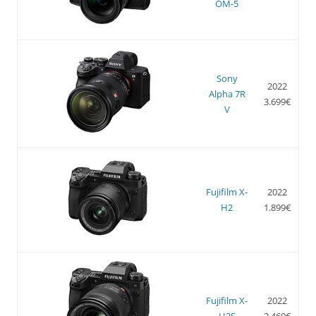
OM-5
Sony
2022
Alpha 7R
3.699€
V
Fujifilm X-
2022
H2
1.899€
Fujifilm X-
2022
H2S
2.469€