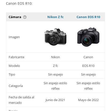
Canon EOS R10:
Cámara
Nikon Z fc
Canon EOS R10
help_outline
Imagen
Fabricante
Nikon
Canon
Modelo
Z fc
EOS R10
Tipo
Sin espejo
Sin espejo
Sin espejo estilo
Sin espejo estilo
Categoría
réflex
réflex
Fecha de salida al
Junio de 2021
Mayo de 2022
mercado