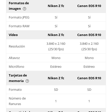
Formatos de
Nikon Z fc
Canon EOS R10
imagen
help_outline
Formato JPEG
Sí
Sí
Formato RAW
Sí
Sí
Vídeo
Nikon Z fc
Canon EOS R10
3.840 x 2.160
3.840 x 2.160
Resolución
(25/30 fps)
(25/30 fps)
Altavoz
Mono
Mono
Micrófono
Estéreo
Estéreo
Tarjetas de
Nikon Z fc
Canon EOS R10
memoria
help_outline
Formato
SD
SD
Número de
1
1
Ranuras