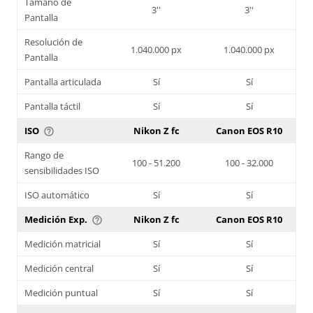
Tamaño de
3''
3''
Pantalla
Resolución de
1.040.000 px
1.040.000 px
Pantalla
Pantalla articulada
Sí
Sí
Pantalla táctil
Sí
Sí
ISO
Nikon Z fc
Canon EOS R10
help_outline
Rango de
100 - 51.200
100 - 32.000
sensibilidades ISO
ISO automático
Sí
Sí
Medición Exp.
Nikon Z fc
Canon EOS R10
help_outline
Medición matricial
Sí
Sí
Medición central
Sí
Sí
Medición puntual
Sí
Sí