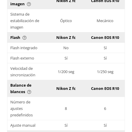
Nikon Z fc
Canon EOS R10
imagen
help_outline
Sistema de
estabilización de
Óptico
Mecánico
imagen
Flash
Nikon Z fc
Canon EOS R10
help_outline
Flash integrado
No
Sí
Flash externo
Sí
Sí
Velocidad de
1/200 seg
1/250 seg
sincronización
Balance de
Nikon Z fc
Canon EOS R10
blancos
help_outline
Número de
ajustes
8
6
predefinidos
Ajuste manual
Sí
Sí