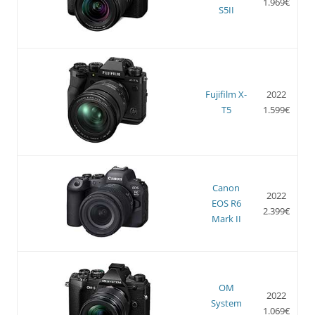
1.969€
S5II
Fujifilm X-
2022
T5
1.599€
Canon
2022
EOS R6
2.399€
Mark II
OM
2022
System
1.069€