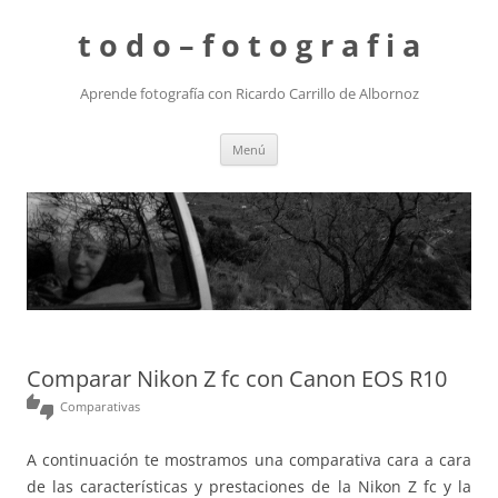
t o d o – f o t o g r a f i a
Aprende fotografía con Ricardo Carrillo de Albornoz
Saltar
Menú
al
contenido
Comparar Nikon Z fc con Canon EOS R10
thumbs_up_down
Comparativas
A continuación te mostramos una comparativa cara a cara
de las características y prestaciones de la Nikon Z fc y la