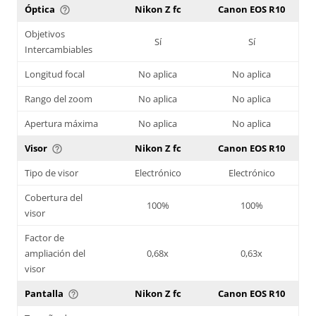
Óptica
Nikon Z fc
Canon EOS R10
help_outline
Objetivos
Sí
Sí
Intercambiables
Longitud focal
No aplica
No aplica
Rango del zoom
No aplica
No aplica
Apertura máxima
No aplica
No aplica
Visor
Nikon Z fc
Canon EOS R10
help_outline
Tipo de visor
Electrónico
Electrónico
Cobertura del
100%
100%
visor
Factor de
ampliación del
0,68x
0,63x
visor
Pantalla
Nikon Z fc
Canon EOS R10
help_outline