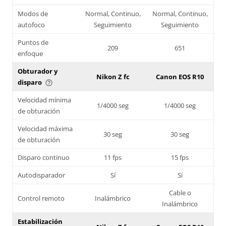
Modos de
Normal, Continuo,
Normal, Continuo,
autofoco
Seguimiento
Seguimiento
Puntos de
209
651
enfoque
Obturador y
Nikon Z fc
Canon EOS R10
disparo
help_outline
Velocidad mínima
1/4000 seg
1/4000 seg
de obturación
Velocidad máxima
30 seg
30 seg
de obturación
Disparo continuo
11 fps
15 fps
Autodisparador
Sí
Sí
Cable o
Control remoto
Inalámbrico
Inalámbrico
Estabilización