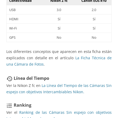
Conectividad
Nikon Z fc
Canon EOS R10
USB
3.0
2.0
HDMI
Sí
Sí
Wi-Fi
Sí
Sí
GPS
No
No
Los diferentes conceptos que aparecen en esta ficha están
explicados con detalle en el artículo
La Ficha Técnica de
una Cámara de Fotos
.
Línea del Tiempo
restore
Ver la Nikon Z fc en
La Línea del Tiempo de las Cámaras Sin
espejo con objetivos Intercambiables Nikon.
Ranking
format_list_numbered
Ver el
Ranking de las Cámaras Sin espejo con objetivos