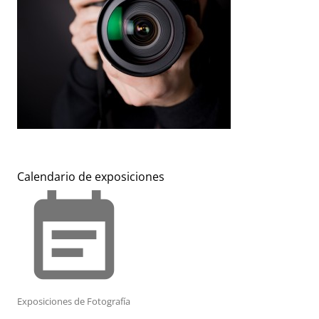
Calendario de exposiciones
event_note
Exposiciones de Fotografía