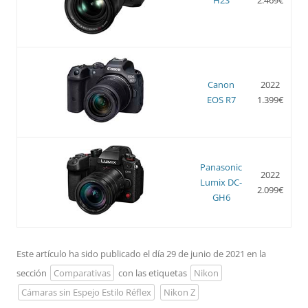
Canon
2022
EOS R7
1.399€
Panasonic
2022
Lumix DC-
2.099€
GH6
Este artículo ha sido publicado el día 29 de junio de 2021 en la
sección
Comparativas
con las etiquetas
Nikon
Cámaras sin Espejo Estilo Réflex
Nikon Z