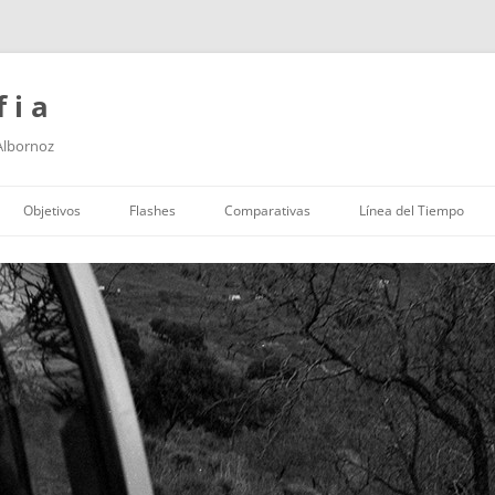
f i a
 Albornoz
Saltar
al
Objetivos
Flashes
Comparativas
Línea del Tiempo
contenido