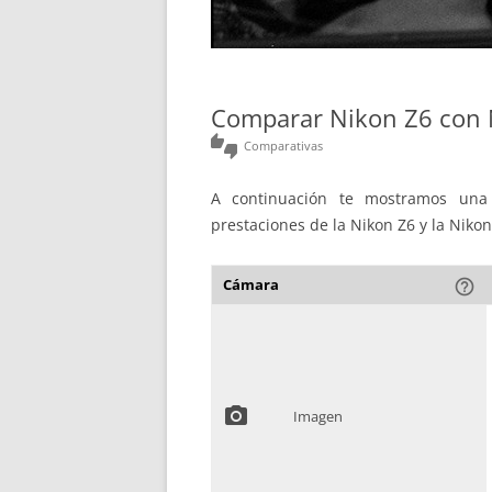
Comparar Nikon Z6 con N
thumbs_up_down
Comparativas
A continuación te mostramos una 
prestaciones de la Nikon Z6 y la Nikon 
Cámara
help_outline
photo_camera
Imagen