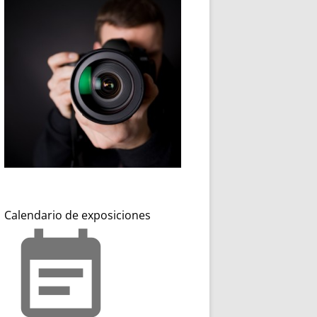
Calendario de exposiciones
event_note