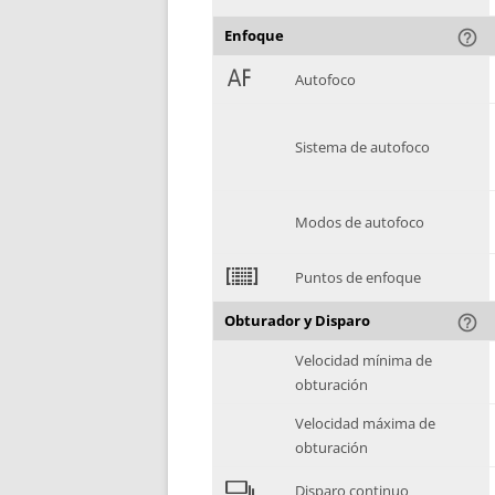
Enfoque
help_outline
1
Autofoco
Sistema de autofoco
Modos de autofoco
2
Puntos de enfoque
Obturador y Disparo
help_outline
Velocidad mínima de
obturación
Velocidad máxima de
obturación
4
Disparo continuo