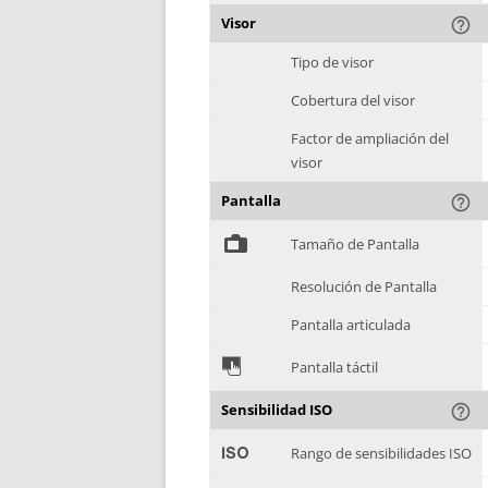
Visor
help_outline
Tipo de visor
Cobertura del visor
Factor de ampliación del
visor
Pantalla
help_outline
%
Tamaño de Pantalla
Resolución de Pantalla
Pantalla articulada
&
Pantalla táctil
Sensibilidad ISO
help_outline
'
Rango de sensibilidades ISO