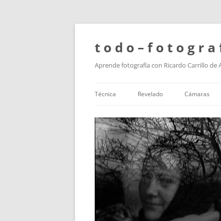
t o d o – f o t o g r a 
Aprende fotografía con Ricardo Carrillo de
Técnica
Revelado
Cámaras