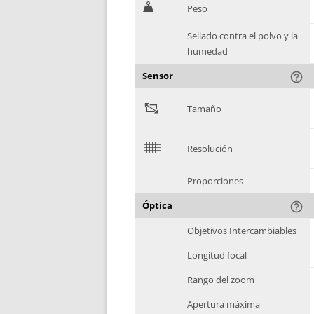
H
Peso
Sellado contra el polvo y la
humedad
Sensor
help_outline
"
Tamaño
$
Resolución
Proporciones
Óptica
help_outline
Objetivos Intercambiables
Longitud focal
Rango del zoom
Apertura máxima