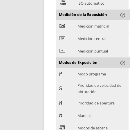
(
ISO automático
Medición de la Exposición
help_outline
)
Medición matricial
*
Medición central
+
Medición puntual
Modos de Exposición
help_outline
,
Modo programa
Prioridad de velocidad de
-
obturación
.
Prioridad de apertura
/
Manual
0
Modos de escena