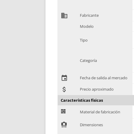
domain
Fabricante
Modelo
Tipo
Categoría
event
Fecha de salida al mercado
attach_money
Precio aproximado
Características físicas
G
Material de fabricación
!
Dimensiones