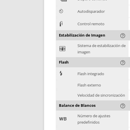
6
Autodisparador
3
Control remoto
Estabilización de Imagen
help_outline
Sistema de estabilización de
F
imagen
Flash
help_outline
7
Flash integrado
Flash externo
Velocidad de sincronización
Balance de Blancos
help_outline
Número de ajustes
9
predefinidos