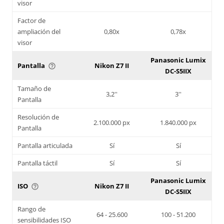
visor
Factor de
ampliación del
0,80x
0,78x
visor
Panasonic Lumix
Pantalla
Nikon Z7 II
help_outline
DC-S5IIX
Tamaño de
3,2''
3''
Pantalla
Resolución de
2.100.000 px
1.840.000 px
Pantalla
Pantalla articulada
Sí
Sí
Pantalla táctil
Sí
Sí
Panasonic Lumix
ISO
Nikon Z7 II
help_outline
DC-S5IIX
Rango de
64 - 25.600
100 - 51.200
sensibilidades ISO