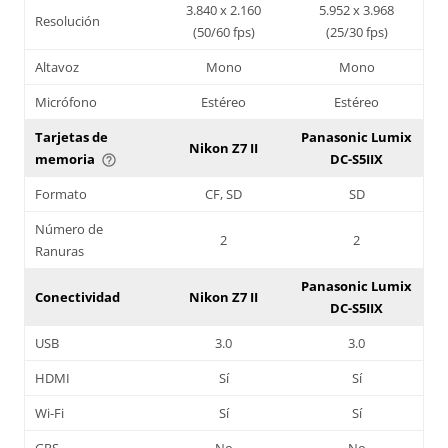
3.840 x 2.160
5.952 x 3.968
Resolución
(50/60 fps)
(25/30 fps)
Altavoz
Mono
Mono
Micrófono
Estéreo
Estéreo
Tarjetas de
Panasonic Lumix
Nikon Z7 II
memoria
DC-S5IIX
help_outline
Formato
CF, SD
SD
Número de
2
2
Ranuras
Panasonic Lumix
Conectividad
Nikon Z7 II
DC-S5IIX
USB
3.0
3.0
HDMI
Sí
Sí
Wi-Fi
Sí
Sí
GPS
No
No