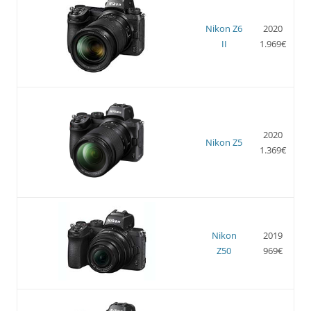
Nikon Z6
2020
II
1.969€
2020
Nikon Z5
1.369€
Nikon
2019
Z50
969€