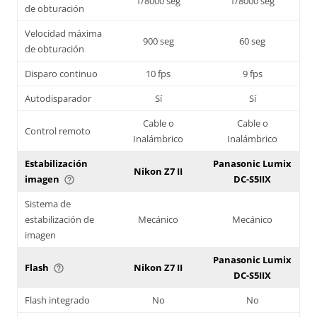
1/8000 seg
1/8000 seg
de obturación
Velocidad máxima
900 seg
60 seg
de obturación
Disparo continuo
10 fps
9 fps
Autodisparador
Sí
Sí
Cable o
Cable o
Control remoto
Inalámbrico
Inalámbrico
Estabilización
Panasonic Lumix
Nikon Z7 II
imagen
DC-S5IIX
help_outline
Sistema de
estabilización de
Mecánico
Mecánico
imagen
Panasonic Lumix
Flash
Nikon Z7 II
help_outline
DC-S5IIX
Flash integrado
No
No