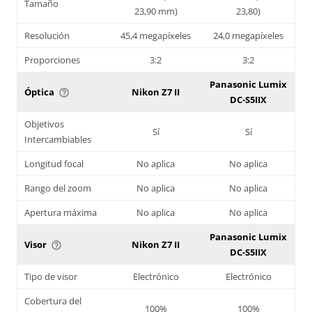
Tamaño
23,90 mm)
23,80)
Resolución
45,4 megapíxeles
24,0 megapíxeles
Proporciones
3:2
3:2
Panasonic Lumix
Óptica
Nikon Z7 II
help_outline
DC-S5IIX
Objetivos
Sí
Sí
Intercambiables
Longitud focal
No aplica
No aplica
Rango del zoom
No aplica
No aplica
Apertura máxima
No aplica
No aplica
Panasonic Lumix
Visor
Nikon Z7 II
help_outline
DC-S5IIX
Tipo de visor
Electrónico
Electrónico
Cobertura del
100%
100%