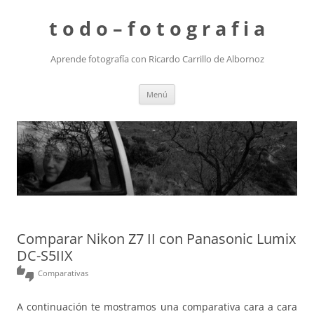
t o d o – f o t o g r a f i a
Aprende fotografía con Ricardo Carrillo de Albornoz
Saltar
Menú
al
contenido
Comparar Nikon Z7 II con Panasonic Lumix
DC-S5IIX
thumbs_up_down
Comparativas
A continuación te mostramos una comparativa cara a cara