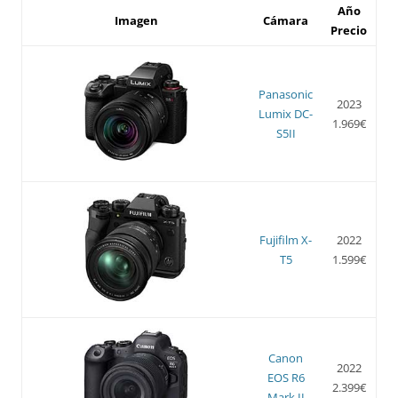
Año
Imagen
Cámara
Precio
Panasonic
2023
Lumix DC-
1.969€
S5II
Fujifilm X-
2022
T5
1.599€
Canon
2022
EOS R6
2.399€
Mark II