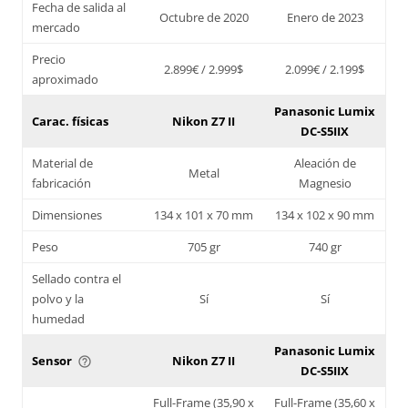
Fecha de salida al
Octubre de 2020
Enero de 2023
mercado
Precio
2.899€ / 2.999$
2.099€ / 2.199$
aproximado
Panasonic Lumix
Carac. físicas
Nikon Z7 II
DC-S5IIX
Material de
Aleación de
Metal
fabricación
Magnesio
Dimensiones
134 x 101 x 70 mm
134 x 102 x 90 mm
Peso
705 gr
740 gr
Sellado contra el
polvo y la
Sí
Sí
humedad
Panasonic Lumix
Sensor
Nikon Z7 II
help_outline
DC-S5IIX
Full-Frame (35,90 x
Full-Frame (35,60 x