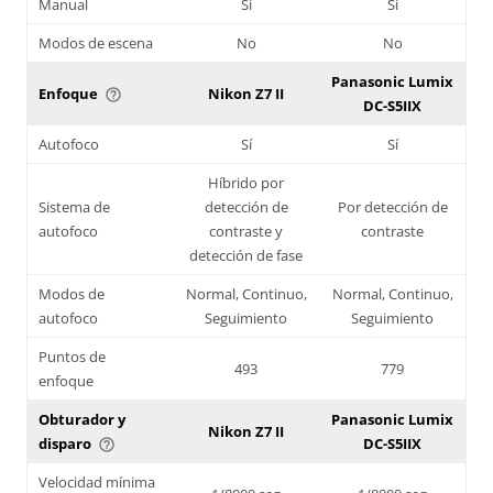
Manual
Sí
Sí
Modos de escena
No
No
Panasonic Lumix
Enfoque
Nikon Z7 II
help_outline
DC-S5IIX
Autofoco
Sí
Sí
Híbrido por
Sistema de
detección de
Por detección de
autofoco
contraste y
contraste
detección de fase
Modos de
Normal, Continuo,
Normal, Continuo,
autofoco
Seguimiento
Seguimiento
Puntos de
493
779
enfoque
Obturador y
Panasonic Lumix
Nikon Z7 II
disparo
DC-S5IIX
help_outline
Velocidad mínima