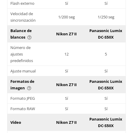
Flash externo
Sí
Sí
Velocidad de
1/200 seg
1/250 seg
sincronización
Balance de
Panasonic Lumix
Nikon Z7 II
blancos
DC-S5IIX
help_outline
Número de
ajustes
12
5
predefinidos
Ajuste manual
Sí
Sí
Formatos de
Panasonic Lumix
Nikon Z7 II
imagen
DC-S5IIX
help_outline
Formato JPEG
Sí
Sí
Formato RAW
Sí
Sí
Panasonic Lumix
Vídeo
Nikon Z7 II
DC-S5IIX