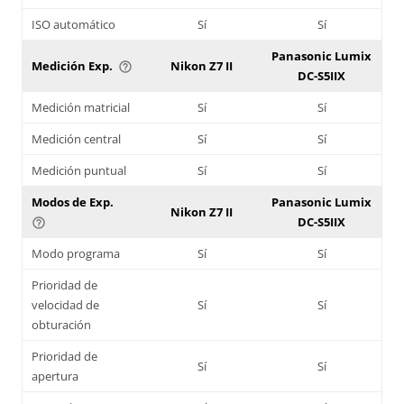
ISO automático
Sí
Sí
Panasonic Lumix
Medición Exp.
Nikon Z7 II
help_outline
DC-S5IIX
Medición matricial
Sí
Sí
Medición central
Sí
Sí
Medición puntual
Sí
Sí
Modos de Exp.
Panasonic Lumix
Nikon Z7 II
DC-S5IIX
help_outline
Modo programa
Sí
Sí
Prioridad de
velocidad de
Sí
Sí
obturación
Prioridad de
Sí
Sí
apertura