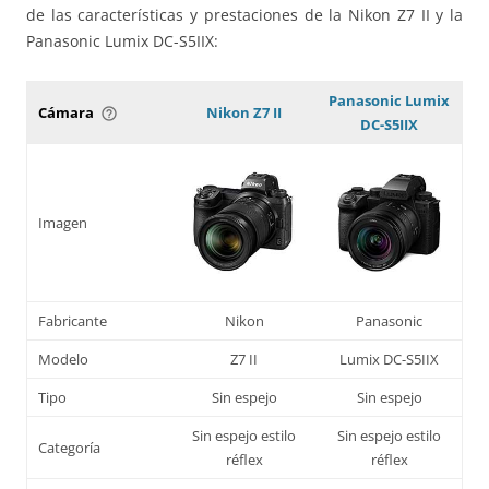
de las características y prestaciones de la Nikon Z7 II y la
Panasonic Lumix DC-S5IIX:
Panasonic Lumix
Cámara
Nikon Z7 II
help_outline
DC-S5IIX
Imagen
Fabricante
Nikon
Panasonic
Modelo
Z7 II
Lumix DC-S5IIX
Tipo
Sin espejo
Sin espejo
Sin espejo estilo
Sin espejo estilo
Categoría
réflex
réflex