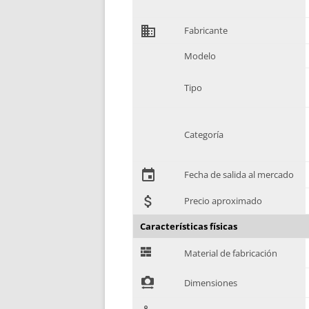
domain
Fabricante
Modelo
Tipo
Categoría
event
Fecha de salida al mercado
attach_money
Precio aproximado
Características físicas
G
Material de fabricación
!
Dimensiones