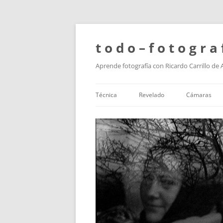
t o d o – f o t o g r a 
Aprende fotografía con Ricardo Carrillo de
Técnica
Revelado
Cámaras