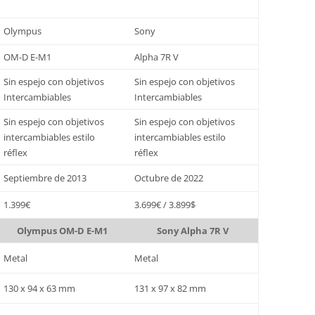
Olympus
Sony
OM-D E-M1
Alpha 7R V
Sin espejo con objetivos
Sin espejo con objetivos
Intercambiables
Intercambiables
Sin espejo con objetivos
Sin espejo con objetivos
intercambiables estilo
intercambiables estilo
réflex
réflex
Septiembre de 2013
Octubre de 2022
1.399€
3.699€ / 3.899$
Olympus OM-D E-M1
Sony Alpha 7R V
Metal
Metal
130 x 94 x 63 mm
131 x 97 x 82 mm