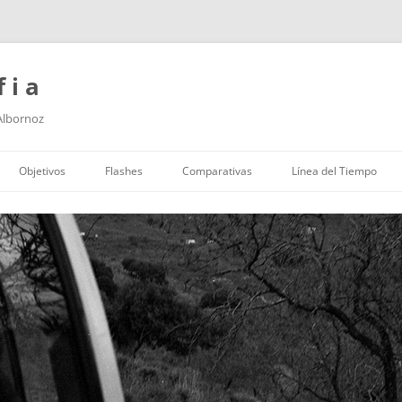
f i a
 Albornoz
Saltar
al
Objetivos
Flashes
Comparativas
Línea del Tiempo
contenido