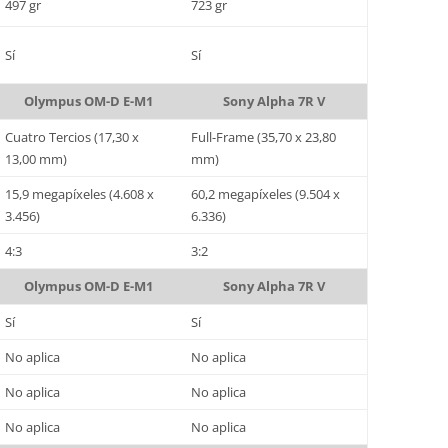
497 gr
723 gr
Sí
Sí
Olympus OM-D E-M1
Sony Alpha 7R V
Cuatro Tercios (17,30 x
Full-Frame (35,70 x 23,80
13,00 mm)
mm)
15,9 megapíxeles (4.608 x
60,2 megapíxeles (9.504 x
3.456)
6.336)
4:3
3:2
Olympus OM-D E-M1
Sony Alpha 7R V
Sí
Sí
No aplica
No aplica
No aplica
No aplica
No aplica
No aplica