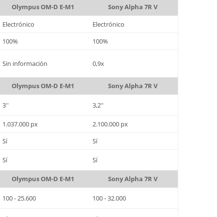
Olympus OM-D E-M1
Sony Alpha 7R V
Electrónico
Electrónico
100%
100%
Sin información
0,9x
Olympus OM-D E-M1
Sony Alpha 7R V
3''
3,2''
1.037.000 px
2.100.000 px
Sí
Sí
Sí
Sí
Olympus OM-D E-M1
Sony Alpha 7R V
100 - 25.600
100 - 32.000