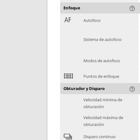
Enfoque
help_outline
1
Autofoco
Sistema de autofoco
Modos de autofoco
2
Puntos de enfoque
Obturador y Disparo
help_outline
Velocidad mínima de
obturación
Velocidad máxima de
obturación
4
Disparo continuo