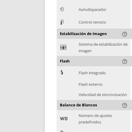
6
Autodisparador
3
Control remoto
Estabilización de Imagen
help_outline
Sistema de estabilización de
F
imagen
Flash
help_outline
7
Flash integrado
Flash externo
Velocidad de sincronización
Balance de Blancos
help_outline
Número de ajustes
9
predefinidos