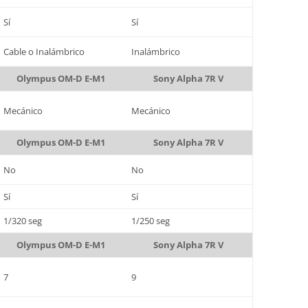
Sí
Sí
Cable o Inalámbrico
Inalámbrico
Olympus OM-D E-M1
Sony Alpha 7R V
Mecánico
Mecánico
Olympus OM-D E-M1
Sony Alpha 7R V
No
No
Sí
Sí
1/320 seg
1/250 seg
Olympus OM-D E-M1
Sony Alpha 7R V
7
9