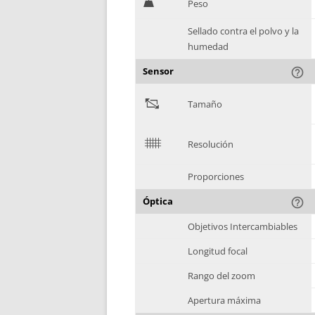
H
Peso
Sellado contra el polvo y la
humedad
Sensor
help_outline
"
Tamaño
$
Resolución
Proporciones
Óptica
help_outline
Objetivos Intercambiables
Longitud focal
Rango del zoom
Apertura máxima