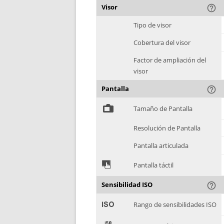
Visor
help_outline
Tipo de visor
Cobertura del visor
Factor de ampliación del
visor
Pantalla
help_outline
%
Tamaño de Pantalla
Resolución de Pantalla
Pantalla articulada
&
Pantalla táctil
Sensibilidad ISO
help_outline
'
Rango de sensibilidades ISO