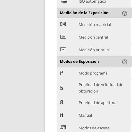
(
ISO automático
Medición de la Exposición
help_outline
)
Medición matricial
*
Medición central
+
Medición puntual
Modos de Exposición
help_outline
,
Modo programa
Prioridad de velocidad de
-
obturación
.
Prioridad de apertura
/
Manual
0
Modos de escena