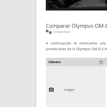
Comparar Olympus OM-D
thumbs_up_down
Comparativas
A continuación te mostramos una 
prestaciones de la Olympus OM-D E-M1
Cámara
help_outline
photo_camera
Imagen