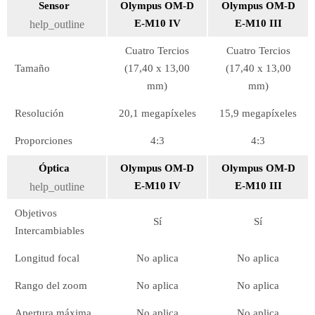
Sensor
Olympus OM-D
Olympus OM-D
E-M10 IV
E-M10 III
help_outline
Cuatro Tercios
Cuatro Tercios
Tamaño
(17,40 x 13,00
(17,40 x 13,00
mm)
mm)
Resolución
20,1 megapíxeles
15,9 megapíxeles
Proporciones
4:3
4:3
Óptica
Olympus OM-D
Olympus OM-D
E-M10 IV
E-M10 III
help_outline
Objetivos
Sí
Sí
Intercambiables
Longitud focal
No aplica
No aplica
Rango del zoom
No aplica
No aplica
Apertura máxima
No aplica
No aplica