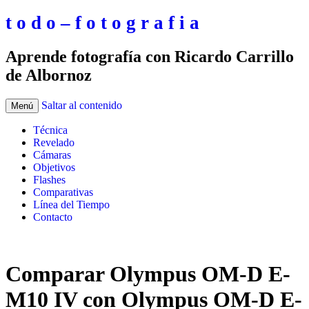
t o d o – f o t o g r a f i a
Aprende fotografía con Ricardo Carrillo
de Albornoz
Saltar al contenido
Menú
Técnica
Revelado
Cámaras
Objetivos
Flashes
Comparativas
Línea del Tiempo
Contacto
Comparar Olympus OM-D E-
M10 IV con Olympus OM-D E-