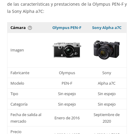
de las características y prestaciones de la Olympus PEN-F y
la Sony Alpha a7C:
Cámara
Olympus PEN-F
Sony Alpha a7C
help_outline
Imagen
Fabricante
Olympus
Sony
Modelo
PEN-F
Alpha a7C
Tipo
Sin espejo
Sin espejo
Categoría
Sin espejo
Sin espejo
Fecha de salida al
Septiembre de
Enero de 2016
mercado
2020
Precio