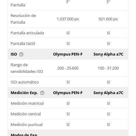
3''
3''
Pantalla
Resolución de
1.037.000 px
921.600 px
Pantalla
Pantalla articulada
Sí
Sí
Pantalla táctil
Sí
Sí
ISO
Olympus PEN-F
Sony Alpha a7C
help_outline
Rango de
200 - 25.600
100 - 51.200
sensibilidades ISO
ISO automático
Sí
Sí
Medición Exp.
Olympus PEN-F
Sony Alpha a7C
help_outline
Medición matricial
Sí
Sí
Medición central
Sí
Sí
Medición puntual
Sí
Sí
Modos de Exp.