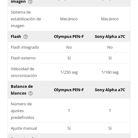
imagen
help_outline
Sistema de
estabilización de
Mecánico
Mecánico
imagen
Flash
Olympus PEN-F
Sony Alpha a7C
help_outline
Flash integrado
No
No
Flash externo
Sí
Sí
Velocidad de
1/250 seg
1/160 seg
sincronización
Balance de
Olympus PEN-F
Sony Alpha a7C
blancos
help_outline
Número de
ajustes
7
7
predefinidos
Ajuste manual
Sí
Sí