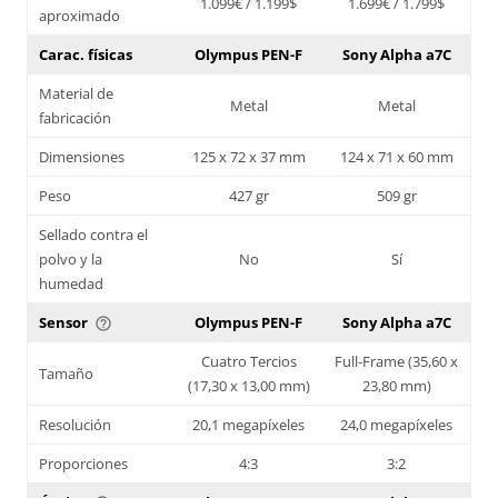
1.099€ / 1.199$
1.699€ / 1.799$
aproximado
Carac. físicas
Olympus PEN-F
Sony Alpha a7C
Material de
Metal
Metal
fabricación
Dimensiones
125 x 72 x 37 mm
124 x 71 x 60 mm
Peso
427 gr
509 gr
Sellado contra el
polvo y la
No
Sí
humedad
Sensor
Olympus PEN-F
Sony Alpha a7C
help_outline
Cuatro Tercios
Full-Frame (35,60 x
Tamaño
(17,30 x 13,00 mm)
23,80 mm)
Resolución
20,1 megapíxeles
24,0 megapíxeles
Proporciones
4:3
3:2