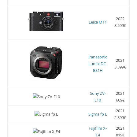
2022
Leica M11
8.599€
Panasonic
2021
Lumix DC-
3.399€
BS1H
Sony ZV-
2021
E10
669€
2021
Sigma fp L
2.399€
Fujifilm X-
2021
E4
819€