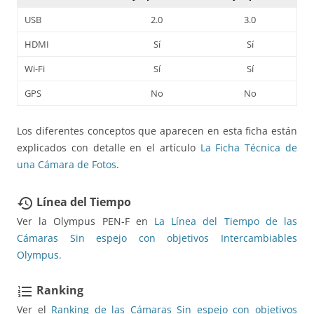
USB
2.0
3.0
HDMI
Sí
Sí
Wi-Fi
Sí
Sí
GPS
No
No
Los diferentes conceptos que aparecen en esta ficha están
explicados con detalle en el artículo
La Ficha Técnica de
una Cámara de Fotos
.
Línea del Tiempo
restore
Ver la Olympus PEN-F en
La Línea del Tiempo de las
Cámaras Sin espejo con objetivos Intercambiables
Olympus.
Ranking
format_list_numbered
Ver el
Ranking de las Cámaras Sin espejo con objetivos