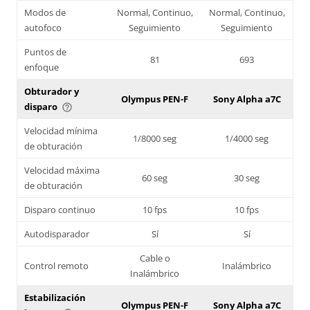
Modos de
Normal, Continuo,
Normal, Continuo,
autofoco
Seguimiento
Seguimiento
Puntos de
81
693
enfoque
Obturador y
Olympus PEN-F
Sony Alpha a7C
disparo
help_outline
Velocidad mínima
1/8000 seg
1/4000 seg
de obturación
Velocidad máxima
60 seg
30 seg
de obturación
Disparo continuo
10 fps
10 fps
Autodisparador
Sí
Sí
Cable o
Control remoto
Inalámbrico
Inalámbrico
Estabilización
Olympus PEN-F
Sony Alpha a7C