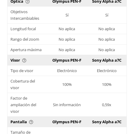
Óptica
Olympus PEN-F
Sony Alpha a7C
help_outline
Objetivos
Sí
Sí
Intercambiables
Longitud focal
No aplica
No aplica
Rango del zoom
No aplica
No aplica
Apertura máxima
No aplica
No aplica
Visor
Olympus PEN-F
Sony Alpha a7C
help_outline
Tipo de visor
Electrónico
Electrónico
Cobertura del
100%
100%
visor
Factor de
ampliación del
Sin información
0,59x
visor
Pantalla
Olympus PEN-F
Sony Alpha a7C
help_outline
Tamaño de