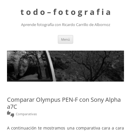
t o d o – f o t o g r a f i a
Aprende fotografía con Ricardo Carrillo de Albornoz
Saltar
Menú
al
contenido
Comparar Olympus PEN-F con Sony Alpha
a7C
thumbs_up_down
Comparativas
A continuación te mostramos una comparativa cara a cara