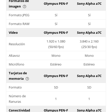
Formatos de
Olympus PEN-F
Sony Alpha a7C
imagen
help_outline
Formato JPEG
Sí
Sí
Formato RAW
Sí
Sí
Vídeo
Olympus PEN-F
Sony Alpha a7C
1.920 x 1.080
3.840 x 2.160
Resolución
(50/60 fps)
(25/30 fps)
Altavoz
Mono
Mono
Micrófono
Estéreo
Estéreo
Tarjetas de
Olympus PEN-F
Sony Alpha a7C
memoria
help_outline
Formato
SD
SD
Número de
1
1
Ranuras
Conectividad
Olympus PEN-F
Sony Alpha a7C