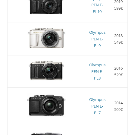
2019
PEN E-
599€
PL10
Olympus
2018
PEN E-
549€
PL9
Olympus
2016
PEN E-
529€
PL8
Olympus
2014
PEN E-
509€
PL7