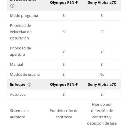
Olympus PEN-F
Sony Alpha a7C
help_outline
Modo programa
Sí
Sí
Prioridad de
velocidad de
Sí
Sí
obturación
Prioridad de
Sí
Sí
apertura
Manual
Sí
Sí
Modos de escena
Sí
No
Enfoque
Olympus PEN-F
Sony Alpha a7C
help_outline
Autofoco
Sí
Sí
Híbrido por
Sistema de
Por detección de
detección de
autofoco
contraste
contraste y
detección de fase