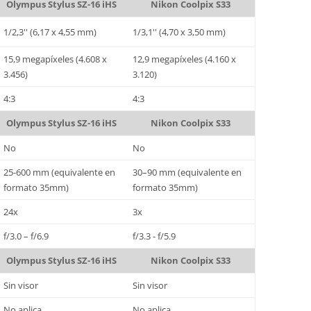
Olympus Stylus SZ-16 iHS
Nikon Coolpix S33
1/2,3'' (6,17 x 4,55 mm)
1/3,1'' (4,70 x 3,50 mm)
15,9 megapíxeles (4.608 x
12,9 megapíxeles (4.160 x
3.456)
3.120)
4:3
4:3
Olympus Stylus SZ-16 iHS
Nikon Coolpix S33
No
No
25-600 mm (equivalente en
30–90 mm (equivalente en
formato 35mm)
formato 35mm)
24x
3x
f/3.0 – f/6.9
f/3.3 - f/5.9
Olympus Stylus SZ-16 iHS
Nikon Coolpix S33
Sin visor
Sin visor
No aplica
No aplica