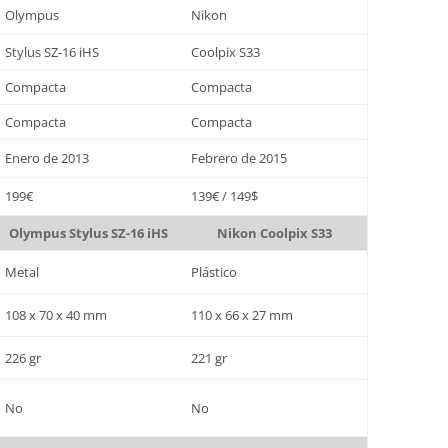
Olympus
Nikon
Stylus SZ-16 iHS
Coolpix S33
Compacta
Compacta
Compacta
Compacta
Enero de 2013
Febrero de 2015
199€
139€ / 149$
Olympus Stylus SZ-16 iHS
Nikon Coolpix S33
Metal
Plástico
108 x 70 x 40 mm
110 x 66 x 27 mm
226 gr
221 gr
No
No