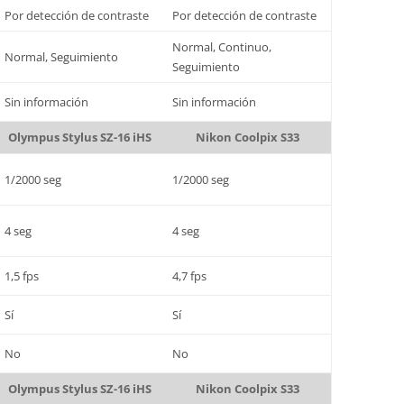
Por detección de contraste
Por detección de contraste
Normal, Continuo,
Normal, Seguimiento
Seguimiento
Sin información
Sin información
Olympus Stylus SZ-16 iHS
Nikon Coolpix S33
1/2000 seg
1/2000 seg
4 seg
4 seg
1,5 fps
4,7 fps
Sí
Sí
No
No
Olympus Stylus SZ-16 iHS
Nikon Coolpix S33