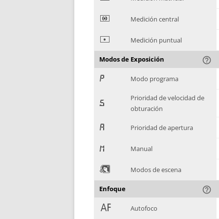
*
Medición central
+
Medición puntual
Modos de Exposición
help_outline
,
Modo programa
Prioridad de velocidad de
-
obturación
.
Prioridad de apertura
/
Manual
0
Modos de escena
Enfoque
help_outline
1
Autofoco