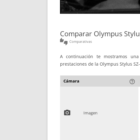
Comparar Olympus Stylus
thumbs_up_down
Comparativas
A continuación te mostramos una 
prestaciones de la Olympus Stylus SZ-
Cámara
help_outline
photo_camera
Imagen