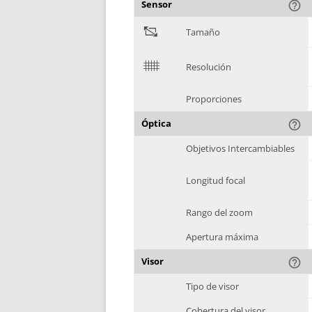
Sensor
help_outline
"
Tamaño
$
Resolución
Proporciones
Óptica
help_outline
Objetivos Intercambiables
Longitud focal
Rango del zoom
Apertura máxima
Visor
help_outline
Tipo de visor
Cobertura del visor