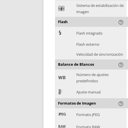
Sistema de estabilización de
F
imagen
Flash
help_outline
7
Flash integrado
Flash externo
Velocidad de sincronización
Balance de Blancos
help_outline
Número de ajustes
9
predefinidos
E
Ajuste manual
Formatos de Imagen
help_outline
:
Formato JPEG
;
Formato RAW