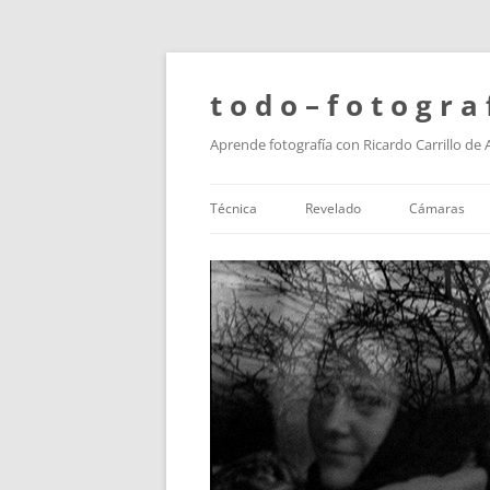
t o d o – f o t o g r a 
Aprende fotografía con Ricardo Carrillo de
Técnica
Revelado
Cámaras