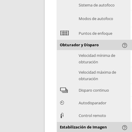
Sistema de autofoco
Modos de autofoco
2
Puntos de enfoque
Obturador y Disparo
help_outline
Velocidad mínima de
obturación
Velocidad máxima de
obturación
4
Disparo continuo
6
Autodisparador
3
Control remoto
Estabilización de Imagen
help_outline