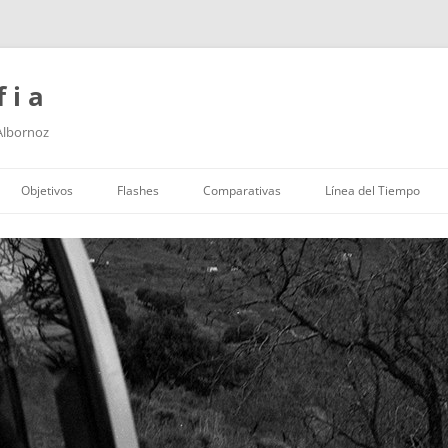
f i a
 Albornoz
Saltar
al
Objetivos
Flashes
Comparativas
Línea del Tiempo
contenido