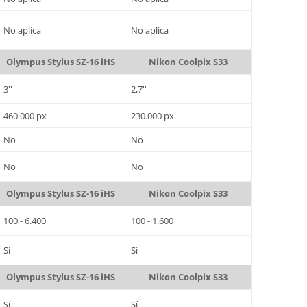
No aplica
No aplica
Olympus Stylus SZ-16 iHS
Nikon Coolpix S33
3''
2,7''
460.000 px
230.000 px
No
No
No
No
Olympus Stylus SZ-16 iHS
Nikon Coolpix S33
100 - 6.400
100 - 1.600
Sí
Sí
Olympus Stylus SZ-16 iHS
Nikon Coolpix S33
Sí
Sí