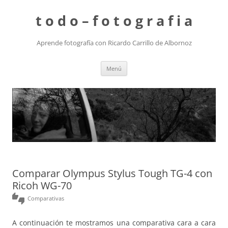
t o d o – f o t o g r a f i a
Aprende fotografía con Ricardo Carrillo de Albornoz
Saltar
Menú
al
contenido
Comparar Olympus Stylus Tough TG-4 con
Ricoh WG-70
thumbs_up_down
Comparativas
A continuación te mostramos una comparativa cara a cara