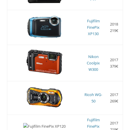
Fujifilm
2018
FinePix
219€
XP130
Nikon
2017
Coolpix
379€
W300
Ricoh WG-
2017
50
269€
Fujifilm
2017
FinePix
219€