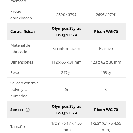
mercado
Precio
359€ / 379$
269€ / 279$
aproximado
Olympus Stylus
Carac. físicas
Ricoh WG-70
Tough TG-4
Material de
Sin información
Plástico
fabricación
Dimensiones
112 x 66 x 31 mm
123 x 62 x 30 mm
Peso
247 gr
193 gr
Sellado contra el
polvo y la
Sí
Sí
humedad
Olympus Stylus
Sensor
Ricoh WG-70
help_outline
Tough TG-4
1/2,3'' (6,17 x 4,55
1/2,3'' (6,17 x 4,55
Tamaño
mm)
mm)