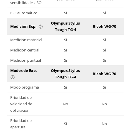
sensibilidades ISO
ISO automático
Sí
Sí
Olympus Stylus
Medición Exp.
Ricoh WG-70
help_outline
Tough TG-4
Medición matricial
Sí
Sí
Medición central
Sí
Sí
Medición puntual
Sí
Sí
Modos de Exp.
Olympus Stylus
Ricoh WG-70
Tough TG-4
help_outline
Modo programa
Sí
Sí
Prioridad de
velocidad de
No
No
obturación
Prioridad de
Sí
No
apertura