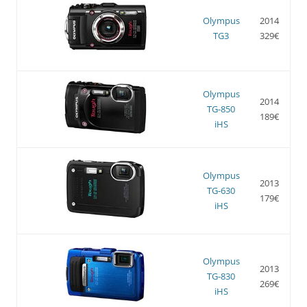
Olympus
2014
TG3
329€
Olympus
2014
TG-850
189€
iHS
Olympus
2013
TG-630
179€
iHS
Olympus
2013
TG-830
269€
iHS