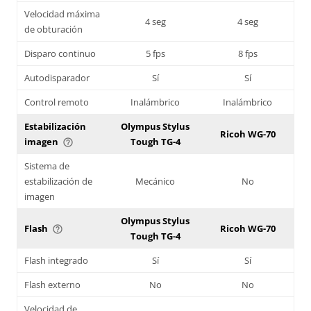
Velocidad máxima
4 seg
4 seg
de obturación
Disparo continuo
5 fps
8 fps
Autodisparador
Sí
Sí
Control remoto
Inalámbrico
Inalámbrico
Estabilización
Olympus Stylus
Ricoh WG-70
imagen
Tough TG-4
help_outline
Sistema de
estabilización de
Mecánico
No
imagen
Olympus Stylus
Flash
Ricoh WG-70
help_outline
Tough TG-4
Flash integrado
Sí
Sí
Flash externo
No
No
Velocidad de