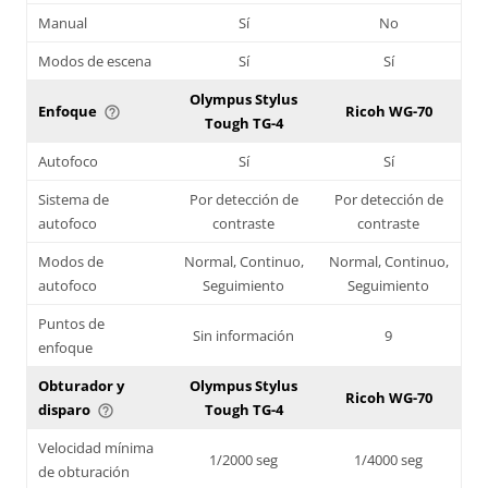
Manual
Sí
No
Modos de escena
Sí
Sí
Olympus Stylus
Enfoque
Ricoh WG-70
help_outline
Tough TG-4
Autofoco
Sí
Sí
Sistema de
Por detección de
Por detección de
autofoco
contraste
contraste
Modos de
Normal, Continuo,
Normal, Continuo,
autofoco
Seguimiento
Seguimiento
Puntos de
Sin información
9
enfoque
Obturador y
Olympus Stylus
Ricoh WG-70
disparo
Tough TG-4
help_outline
Velocidad mínima
1/2000 seg
1/4000 seg
de obturación