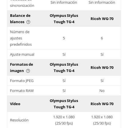
Sin información
Sin información
sincronización
Balance de
Olympus Stylus
Ricoh WG-70
blancos
Tough TG-4
help_outline
Número de
ajustes
5
6
predefinidos
Ajuste manual
Sí
Sí
Formatos de
Olympus Stylus
Ricoh WG-70
imagen
Tough TG-4
help_outline
Formato JPEG
Sí
Sí
Formato RAW
Sí
No
Olympus Stylus
Vídeo
Ricoh WG-70
Tough TG-4
1.920 x 1.080
1.920 x 1.080
Resolución
(25/30 fps)
(25/30 fps)