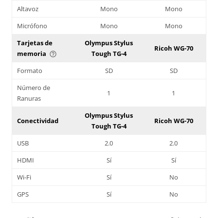
Altavoz
Mono
Mono
Micrófono
Mono
Mono
Tarjetas de
Olympus Stylus
Ricoh WG-70
memoria
Tough TG-4
help_outline
Formato
SD
SD
Número de
1
1
Ranuras
Olympus Stylus
Conectividad
Ricoh WG-70
Tough TG-4
USB
2.0
2.0
HDMI
Sí
Sí
Wi-Fi
Sí
No
GPS
Sí
No