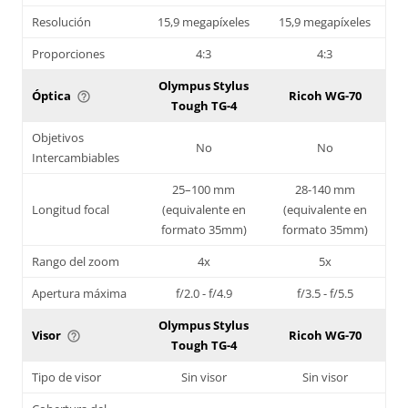
Resolución
15,9 megapíxeles
15,9 megapíxeles
Proporciones
4:3
4:3
Olympus Stylus
Óptica
Ricoh WG-70
help_outline
Tough TG-4
Objetivos
No
No
Intercambiables
25–100 mm
28-140 mm
Longitud focal
(equivalente en
(equivalente en
formato 35mm)
formato 35mm)
Rango del zoom
4x
5x
Apertura máxima
f/2.0 - f/4.9
f/3.5 - f/5.5
Olympus Stylus
Visor
Ricoh WG-70
help_outline
Tough TG-4
Tipo de visor
Sin visor
Sin visor