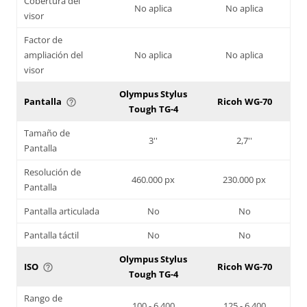
Cobertura del
No aplica
No aplica
visor
Factor de
ampliación del
No aplica
No aplica
visor
Olympus Stylus
Pantalla
Ricoh WG-70
help_outline
Tough TG-4
Tamaño de
3''
2,7''
Pantalla
Resolución de
460.000 px
230.000 px
Pantalla
Pantalla articulada
No
No
Pantalla táctil
No
No
Olympus Stylus
ISO
Ricoh WG-70
help_outline
Tough TG-4
Rango de
100 - 6.400
125 - 6.400