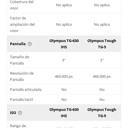
Cobertura del
No aplica
No aplica
visor
Factor de
ampliación del
No aplica
No aplica
visor
Olympus TG-630
Olympus Tough
Pantalla
help_outline
iHS
TG-5
Tamaño de
3''
3''
Pantalla
Resolución de
460.000 px
460.000 px
Pantalla
Pantalla articulada
No
No
Pantalla táctil
No
No
Olympus TG-630
Olympus Tough
ISO
help_outline
iHS
TG-5
Rango de