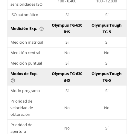
100 - 6.400
100 - 12.800
sensibilidades ISO
ISO automático
Sí
Sí
Olympus TG-630
Olympus Tough
Medición Exp.
help_outline
iHS
TG-5
Medición matricial
Sí
Sí
Medición central
No
No
Medición puntual
Sí
Sí
Modos de Exp.
Olympus TG-630
Olympus Tough
iHS
TG-5
help_outline
Modo programa
Sí
Sí
Prioridad de
velocidad de
No
No
obturación
Prioridad de
No
Sí
apertura