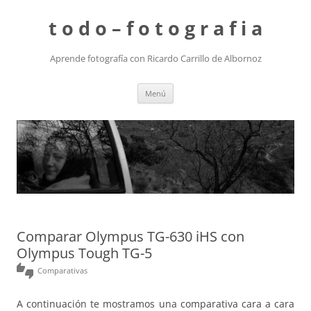
t o d o – f o t o g r a f i a
Aprende fotografía con Ricardo Carrillo de Albornoz
Saltar
Menú
al
contenido
Comparar Olympus TG-630 iHS con
Olympus Tough TG-5
thumbs_up_down
Comparativas
A continuación te mostramos una comparativa cara a cara