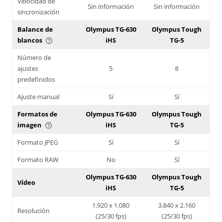
Velocidad de
Sin información
Sin información
sincronización
Balance de
Olympus TG-630
Olympus Tough
blancos
iHS
TG-5
help_outline
Número de
ajustes
5
8
predefinidos
Ajuste manual
Sí
Sí
Formatos de
Olympus TG-630
Olympus Tough
imagen
iHS
TG-5
help_outline
Formato JPEG
Sí
Sí
Formato RAW
No
Sí
Olympus TG-630
Olympus Tough
Vídeo
iHS
TG-5
1.920 x 1.080
3.840 x 2.160
Resolución
(25/30 fps)
(25/30 fps)