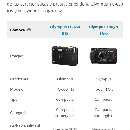
de las características y prestaciones de la Olympus TG-630
iHS y la Olympus Tough TG-5:
Olympus TG-630
Olympus Tough
Cámara
help_outline
iHS
TG-5
Imagen
Fabricante
Olympus
Olympus
Modelo
TG-630 iHS
Tough TG-5
Tipo
Compacta
Compacta
Compacta
Compacta
Categoría
sumergible
sumergible
Fecha de salida al
Enero de 2013
Mayo de 2017