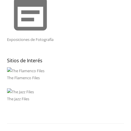
event_note
Exposiciones de Fotografía
Sitios de Interés
The Flamenco Files
The Jazz Files