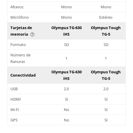
Altavoz
Mono
Mono
Micrófono
Mono
Estéreo
Tarjetas de
Olympus TG-630
Olympus Tough
memoria
iHS
TG-5
help_outline
Formato
SD
SD
Número de
1
1
Ranuras
Olympus TG-630
Olympus Tough
Conectividad
iHS
TG-5
USB
2.0
2.0
HDMI
Sí
Sí
Wi-Fi
No
Sí
GPS
No
Sí