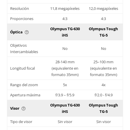
Resolución
11,8 megapíxeles
12,0 megapíxeles
Proporciones
4:3
4:3
Olympus TG-630
Olympus Tough
Óptica
help_outline
iHS
TG-5
Objetivos
No
No
Intercambiables
28-140 mm
25–100 mm
Longitud focal
(equivalente en
(equivalente en
formato 35mm)
formato 35mm)
Rango del zoom
5x
4x
Apertura máxima
f/3.9 – f/5.9
f/2.0 - f/4.9
Olympus TG-630
Olympus Tough
Visor
help_outline
iHS
TG-5
Tipo de visor
Sin visor
Sin visor