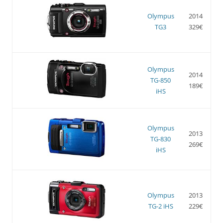
Olympus
2014
TG3
329€
Olympus
2014
TG-850
189€
iHS
Olympus
2013
TG-830
269€
iHS
Olympus
2013
TG-2 iHS
229€