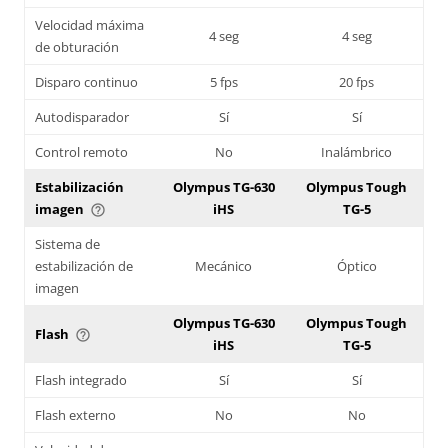
Velocidad máxima
4 seg
4 seg
de obturación
Disparo continuo
5 fps
20 fps
Autodisparador
Sí
Sí
Control remoto
No
Inalámbrico
Estabilización
Olympus TG-630
Olympus Tough
imagen
iHS
TG-5
help_outline
Sistema de
estabilización de
Mecánico
Óptico
imagen
Olympus TG-630
Olympus Tough
Flash
help_outline
iHS
TG-5
Flash integrado
Sí
Sí
Flash externo
No
No