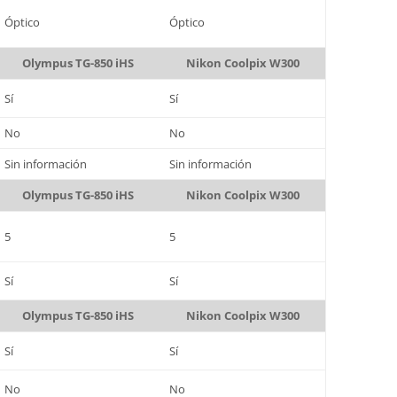
Óptico
Óptico
Olympus TG-850 iHS
Nikon Coolpix W300
Sí
Sí
No
No
Sin información
Sin información
Olympus TG-850 iHS
Nikon Coolpix W300
5
5
Sí
Sí
Olympus TG-850 iHS
Nikon Coolpix W300
Sí
Sí
No
No