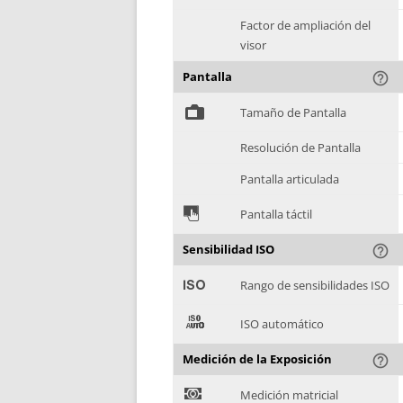
Factor de ampliación del
visor
Pantalla
help_outline
%
Tamaño de Pantalla
Resolución de Pantalla
Pantalla articulada
&
Pantalla táctil
Sensibilidad ISO
help_outline
'
Rango de sensibilidades ISO
(
ISO automático
Medición de la Exposición
help_outline
)
Medición matricial