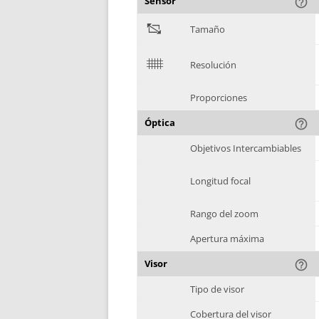
Sensor
help_outline
"
Tamaño
$
Resolución
Proporciones
Óptica
help_outline
Objetivos Intercambiables
Longitud focal
Rango del zoom
Apertura máxima
Visor
help_outline
Tipo de visor
Cobertura del visor