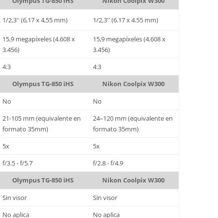
Olympus TG-850 iHS
Nikon Coolpix W300
1/2,3'' (6,17 x 4,55 mm)
1/2,3'' (6.17 x 4.55 mm)
15,9 megapíxeles (4.608 x
15,9 megapíxeles (4.608 x
3.456)
3.456)
4:3
4:3
Olympus TG-850 iHS
Nikon Coolpix W300
No
No
21-105 mm (equivalente en
24–120 mm (equivalente en
formato 35mm)
formato 35mm)
5x
5x
f/3.5 - f/5.7
f/2.8 - f/4.9
Olympus TG-850 iHS
Nikon Coolpix W300
Sin visor
Sin visor
No aplica
No aplica