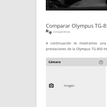
Comparar Olympus TG-85
thumbs_up_down
Comparativas
A continuación te mostramos una 
prestaciones de la Olympus TG-850 iH
Cámara
help_outline
photo_camera
Imagen