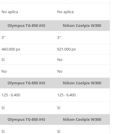
No aplica
No aplica
Olympus TG-850 iHS
Nikon Coolpix W300
3''
3''
460.000 px
921.000 px
Sí
No
No
No
Olympus TG-850 iHS
Nikon Coolpix W300
125 - 6.400
125 - 6.400
Sí
Sí
Olympus TG-850 iHS
Nikon Coolpix W300
Sí
Sí