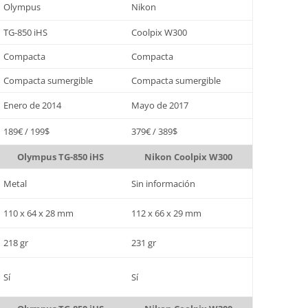
Olympus
Nikon
TG-850 iHS
Coolpix W300
Compacta
Compacta
Compacta sumergible
Compacta sumergible
Enero de 2014
Mayo de 2017
189€ / 199$
379€ / 389$
Olympus TG-850 iHS
Nikon Coolpix W300
Metal
Sin información
110 x 64 x 28 mm
112 x 66 x 29 mm
218 gr
231 gr
Sí
Sí