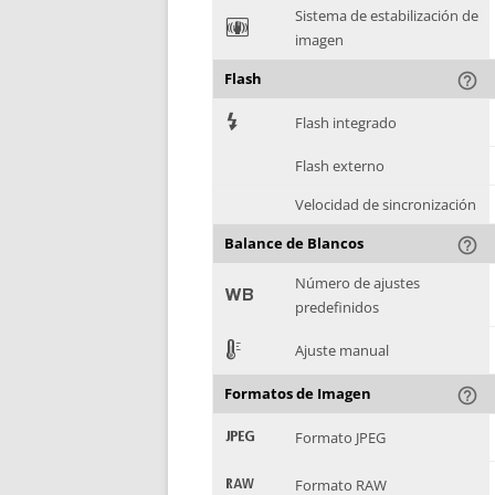
Sistema de estabilización de
F
imagen
Flash
help_outline
7
Flash integrado
Flash externo
Velocidad de sincronización
Balance de Blancos
help_outline
Número de ajustes
9
predefinidos
E
Ajuste manual
Formatos de Imagen
help_outline
:
Formato JPEG
;
Formato RAW