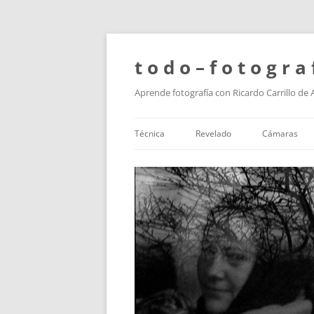
t o d o – f o t o g r a 
Aprende fotografía con Ricardo Carrillo de
Técnica
Revelado
Cámaras