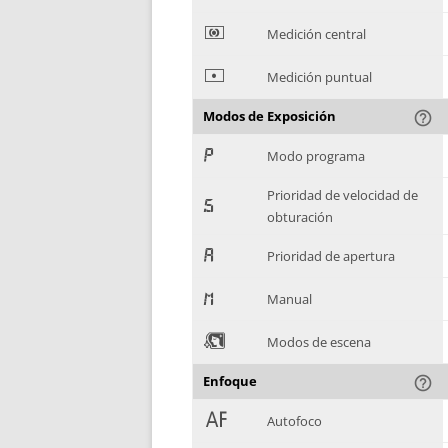
*
Medición central
+
Medición puntual
Modos de Exposición
help_outline
,
Modo programa
Prioridad de velocidad de
-
obturación
.
Prioridad de apertura
/
Manual
0
Modos de escena
Enfoque
help_outline
1
Autofoco