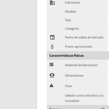
domain
Fabricante
Modelo
Tipo
Categoría
event
Fecha de salida al mercado
attach_money
Precio aproximado
Características físicas
G
Material de fabricación
!
Dimensiones
H
Peso
Sellado contra el polvo y la
humedad