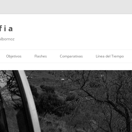
f i a
 Albornoz
Saltar
al
Objetivos
Flashes
Comparativas
Línea del Tiempo
contenido