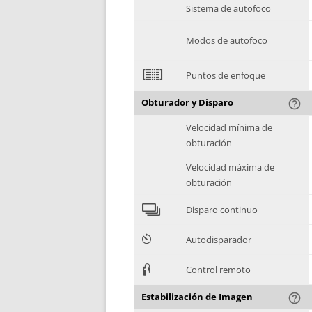
Sistema de autofoco
Modos de autofoco
2
Puntos de enfoque
Obturador y Disparo
help_outline
Velocidad mínima de
obturación
Velocidad máxima de
obturación
4
Disparo continuo
6
Autodisparador
3
Control remoto
Estabilización de Imagen
help_outline