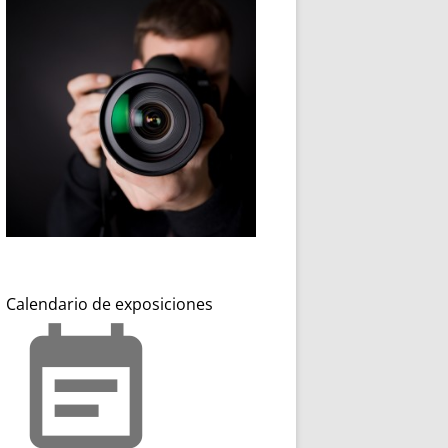
Calendario de exposiciones
event_note