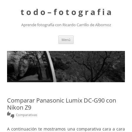
t o d o – f o t o g r a f i a
Aprende fotografía con Ricardo Carrillo de Albornoz
Saltar
Menú
al
contenido
Comparar Panasonic Lumix DC-G90 con
Nikon Z9
thumbs_up_down
Comparativas
A continuación te mostramos una comparativa cara a cara