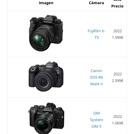
Imagen
Cámara
Precio
Fujifilm X-
2022
T5
1.599€
Canon
2022
EOS R6
2.399€
Mark II
OM
2022
System
1.069€
OM-5