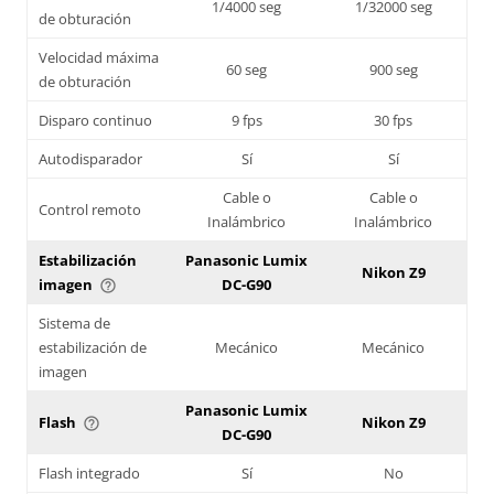
1/4000 seg
1/32000 seg
de obturación
Velocidad máxima
60 seg
900 seg
de obturación
Disparo continuo
9 fps
30 fps
Autodisparador
Sí
Sí
Cable o
Cable o
Control remoto
Inalámbrico
Inalámbrico
Estabilización
Panasonic Lumix
Nikon Z9
imagen
DC-G90
help_outline
Sistema de
estabilización de
Mecánico
Mecánico
imagen
Panasonic Lumix
Flash
Nikon Z9
help_outline
DC-G90
Flash integrado
Sí
No