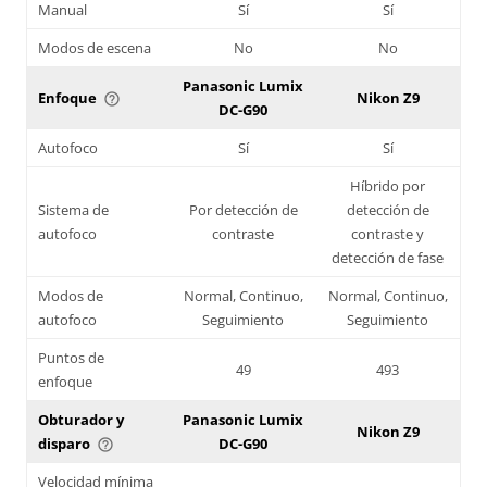
Manual
Sí
Sí
Modos de escena
No
No
Panasonic Lumix
Enfoque
Nikon Z9
help_outline
DC-G90
Autofoco
Sí
Sí
Híbrido por
Sistema de
Por detección de
detección de
autofoco
contraste
contraste y
detección de fase
Modos de
Normal, Continuo,
Normal, Continuo,
autofoco
Seguimiento
Seguimiento
Puntos de
49
493
enfoque
Obturador y
Panasonic Lumix
Nikon Z9
disparo
DC-G90
help_outline
Velocidad mínima