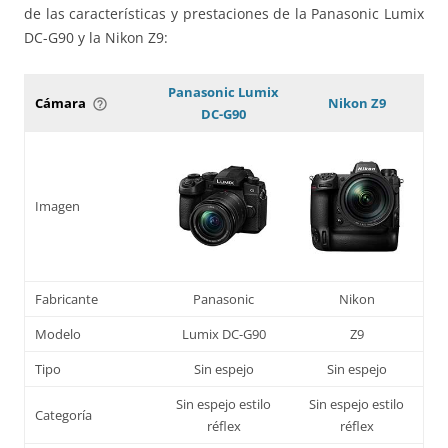
de las características y prestaciones de la Panasonic Lumix
DC-G90 y la Nikon Z9:
Panasonic Lumix
Cámara
Nikon Z9
help_outline
DC-G90
Imagen
Fabricante
Panasonic
Nikon
Modelo
Lumix DC-G90
Z9
Tipo
Sin espejo
Sin espejo
Sin espejo estilo
Sin espejo estilo
Categoría
réflex
réflex