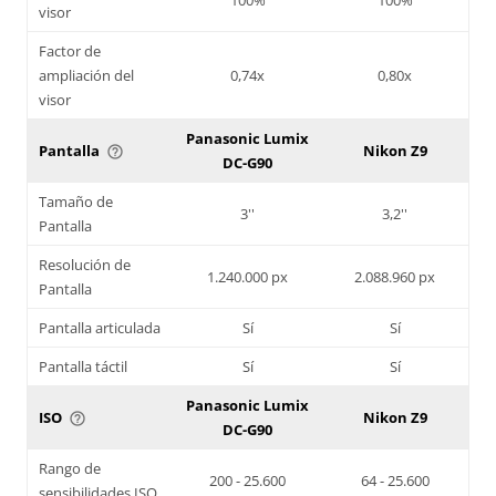
visor
Factor de
ampliación del
0,74x
0,80x
visor
Panasonic Lumix
Pantalla
Nikon Z9
help_outline
DC-G90
Tamaño de
3''
3,2''
Pantalla
Resolución de
1.240.000 px
2.088.960 px
Pantalla
Pantalla articulada
Sí
Sí
Pantalla táctil
Sí
Sí
Panasonic Lumix
ISO
Nikon Z9
help_outline
DC-G90
Rango de
200 - 25.600
64 - 25.600
sensibilidades ISO