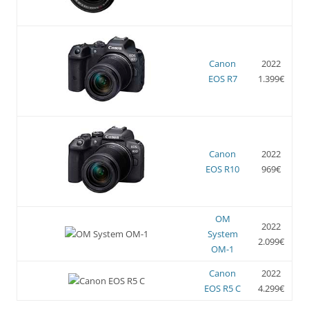
Canon
2022
EOS R7
1.399€
Canon
2022
EOS R10
969€
OM
2022
System
2.099€
OM-1
Canon
2022
EOS R5 C
4.299€