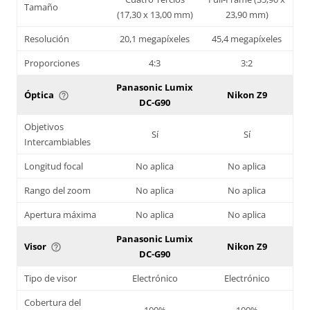
Tamaño
(17,30 x 13,00 mm)
23,90 mm)
Resolución
20,1 megapíxeles
45,4 megapíxeles
Proporciones
4:3
3:2
Panasonic Lumix
Óptica
Nikon Z9
help_outline
DC-G90
Objetivos
Sí
Sí
Intercambiables
Longitud focal
No aplica
No aplica
Rango del zoom
No aplica
No aplica
Apertura máxima
No aplica
No aplica
Panasonic Lumix
Visor
Nikon Z9
help_outline
DC-G90
Tipo de visor
Electrónico
Electrónico
Cobertura del
100%
100%