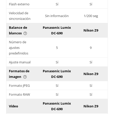
Flash externo
Sí
Sí
Velocidad de
Sin información
1/200 seg
sincronización
Balance de
Panasonic Lumix
Nikon Z9
blancos
DC-G90
help_outline
Número de
ajustes
5
9
predefinidos
Ajuste manual
Sí
Sí
Formatos de
Panasonic Lumix
Nikon Z9
imagen
DC-G90
help_outline
Formato JPEG
Sí
Sí
Formato RAW
Sí
Sí
Panasonic Lumix
Vídeo
Nikon Z9
DC-G90