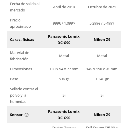
Fecha de salida al
Abril de 2019
Octubre de 2021
mercado
Precio
999€ / 1.099$
5.299€ / 5.499$
aproximado
Panasonic Lumix
Carac. físicas
Nikon Z9
DC-G90
Material de
Metal
Metal
fabricación
Dimensiones
130 x 94 x 77 mm
149 x 150 x 91 mm
Peso
536 gr
1.340 gr
Sellado contra el
polvo y la
Sí
Sí
humedad
Panasonic Lumix
Sensor
Nikon Z9
help_outline
DC-G90
Cuatro Tercios
Full-Frame (35,90 x