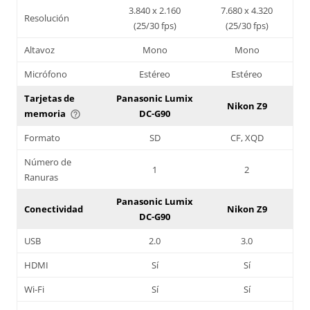
3.840 x 2.160
7.680 x 4.320
Resolución
(25/30 fps)
(25/30 fps)
Altavoz
Mono
Mono
Micrófono
Estéreo
Estéreo
Tarjetas de
Panasonic Lumix
Nikon Z9
memoria
DC-G90
help_outline
Formato
SD
CF, XQD
Número de
1
2
Ranuras
Panasonic Lumix
Conectividad
Nikon Z9
DC-G90
USB
2.0
3.0
HDMI
Sí
Sí
Wi-Fi
Sí
Sí