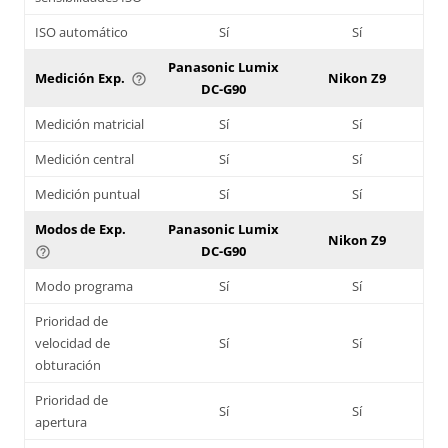
ISO automático
Sí
Sí
Panasonic Lumix
Medición Exp.
Nikon Z9
help_outline
DC-G90
Medición matricial
Sí
Sí
Medición central
Sí
Sí
Medición puntual
Sí
Sí
Modos de Exp.
Panasonic Lumix
Nikon Z9
DC-G90
help_outline
Modo programa
Sí
Sí
Prioridad de
velocidad de
Sí
Sí
obturación
Prioridad de
Sí
Sí
apertura