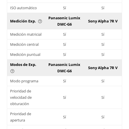
ISO automático
Sí
Sí
Panasonic Lumix
Medición Exp.
Sony Alpha 7R V
help_outline
DMC-G6
Medición matricial
Sí
Sí
Medición central
Sí
Sí
Medición puntual
Sí
Sí
Modos de Exp.
Panasonic Lumix
Sony Alpha 7R V
DMC-G6
help_outline
Modo programa
Sí
Sí
Prioridad de
velocidad de
Sí
Sí
obturación
Prioridad de
Sí
Sí
apertura