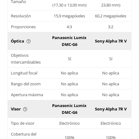
Tamaño
(17,30 x 13,00 mm)
23,80 mm)
Resolución
15,9 megapíxeles
60,2 megapíxeles
Proporciones
4:3
3:2
Panasonic Lumix
Óptica
Sony Alpha 7R V
help_outline
DMC-G6
Objetivos
Sí
Sí
Intercambiables
Longitud focal
No aplica
No aplica
Rango del zoom
No aplica
No aplica
Apertura máxima
No aplica
No aplica
Panasonic Lumix
Visor
Sony Alpha 7R V
help_outline
DMC-G6
Tipo de visor
Electrónico
Electrónico
Cobertura del
100%
100%