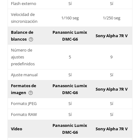
Flash externo
Sí
Sí
Velocidad de
1/160 seg
1/250 seg
sincronización
Balance de
Panasonic Lumix
Sony Alpha 7R V
blancos
DMC-G6
help_outline
Número de
ajustes
5
9
predefinidos
Ajuste manual
Sí
Sí
Formatos de
Panasonic Lumix
Sony Alpha 7R V
imagen
DMC-G6
help_outline
Formato JPEG
Sí
Sí
Formato RAW
Sí
Sí
Panasonic Lumix
Vídeo
Sony Alpha 7R V
DMC-G6