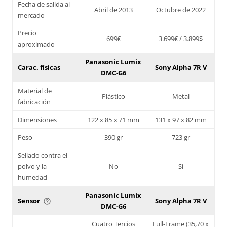
Fecha de salida al
Abril de 2013
Octubre de 2022
mercado
Precio
699€
3.699€ / 3.899$
aproximado
Panasonic Lumix
Carac. físicas
Sony Alpha 7R V
DMC-G6
Material de
Plástico
Metal
fabricación
Dimensiones
122 x 85 x 71 mm
131 x 97 x 82 mm
Peso
390 gr
723 gr
Sellado contra el
polvo y la
No
Sí
humedad
Panasonic Lumix
Sensor
Sony Alpha 7R V
help_outline
DMC-G6
Cuatro Tercios
Full-Frame (35,70 x