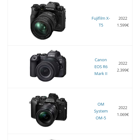
Fujifilm X-
2022
T5
1.599€
Canon
2022
EOS R6
2.399€
Mark II
OM
2022
System
1.069€
OM-5