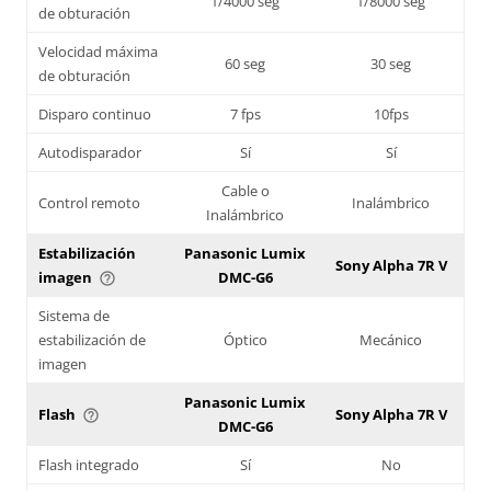
1/4000 seg
1/8000 seg
de obturación
Velocidad máxima
60 seg
30 seg
de obturación
Disparo continuo
7 fps
10fps
Autodisparador
Sí
Sí
Cable o
Control remoto
Inalámbrico
Inalámbrico
Estabilización
Panasonic Lumix
Sony Alpha 7R V
imagen
DMC-G6
help_outline
Sistema de
estabilización de
Óptico
Mecánico
imagen
Panasonic Lumix
Flash
Sony Alpha 7R V
help_outline
DMC-G6
Flash integrado
Sí
No