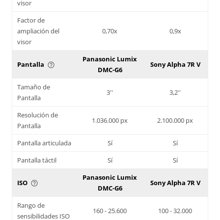
visor
Factor de
ampliación del
0,70x
0,9x
visor
Panasonic Lumix
Pantalla
Sony Alpha 7R V
help_outline
DMC-G6
Tamaño de
3''
3,2''
Pantalla
Resolución de
1.036.000 px
2.100.000 px
Pantalla
Pantalla articulada
Sí
Sí
Pantalla táctil
Sí
Sí
Panasonic Lumix
ISO
Sony Alpha 7R V
help_outline
DMC-G6
Rango de
160 - 25.600
100 - 32.000
sensibilidades ISO