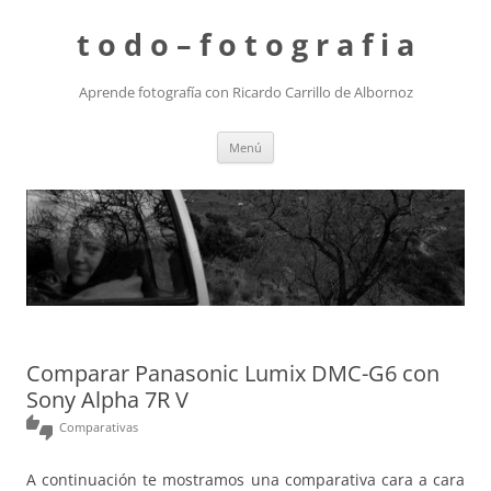
t o d o – f o t o g r a f i a
Aprende fotografía con Ricardo Carrillo de Albornoz
Saltar
Menú
al
contenido
Comparar Panasonic Lumix DMC-G6 con
Sony Alpha 7R V
thumbs_up_down
Comparativas
A continuación te mostramos una comparativa cara a cara