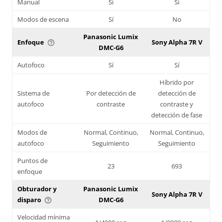
Manual
Sí
Sí
Modos de escena
Sí
No
Panasonic Lumix
Enfoque
Sony Alpha 7R V
help_outline
DMC-G6
Autofoco
Sí
Sí
Híbrido por
Sistema de
Por detección de
detección de
autofoco
contraste
contraste y
detección de fase
Modos de
Normal, Continuo,
Normal, Continuo,
autofoco
Seguimiento
Seguimiento
Puntos de
23
693
enfoque
Obturador y
Panasonic Lumix
Sony Alpha 7R V
disparo
DMC-G6
help_outline
Velocidad mínima