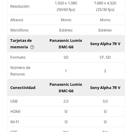
1.920 x 1.080
7.680 x 4.320
Resolución
(50/60 fps)
(25/30 fps)
Altavoz
Mono
Mono
Micrófono
Estéreo
Estéreo
Tarjetas de
Panasonic Lumix
Sony Alpha 7R V
memoria
DMC-G6
help_outline
Formato
SD
CF, SD
Número de
1
2
Ranuras
Panasonic Lumix
Conectividad
Sony Alpha 7R V
DMC-G6
USB
2.0
3.0
HDMI
Sí
Sí
Wi-Fi
Sí
Sí
GPS
No
No