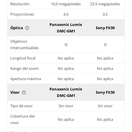
Resolución
16,0 megapíxeles
25,5 megapíxeles
Proporciones
4:3
3:2
Panasonic Lumix
Óptica
Sony FX30
help_outline
DMC-GM1
Objetivos
Sí
Sí
Intercambiables
Longitud focal
No aplica
No aplica
Rango del zoom
No aplica
No aplica
Apertura máxima
No aplica
No aplica
Panasonic Lumix
Visor
Sony FX30
help_outline
DMC-GM1
Tipo de visor
Sin visor
Sin visor
Cobertura del
No aplica
No aplica
visor