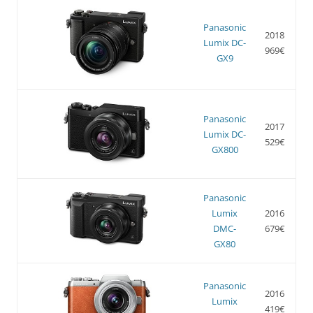
Panasonic
2018
Lumix DC-
969€
GX9
Panasonic
2017
Lumix DC-
529€
GX800
Panasonic
Lumix
2016
DMC-
679€
GX80
Panasonic
2016
Lumix
419€