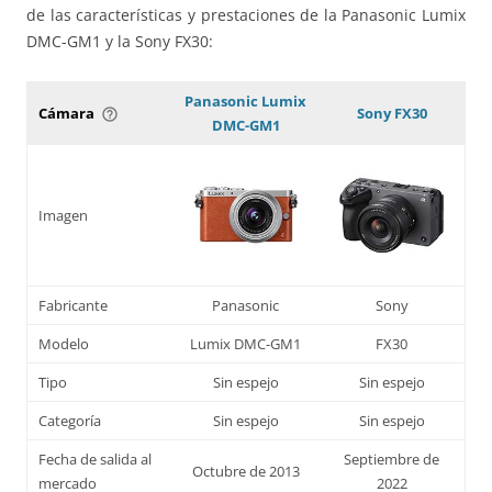
de las características y prestaciones de la Panasonic Lumix
DMC-GM1 y la Sony FX30:
Panasonic Lumix
Cámara
Sony FX30
help_outline
DMC-GM1
Imagen
Fabricante
Panasonic
Sony
Modelo
Lumix DMC-GM1
FX30
Tipo
Sin espejo
Sin espejo
Categoría
Sin espejo
Sin espejo
Fecha de salida al
Septiembre de
Octubre de 2013
mercado
2022