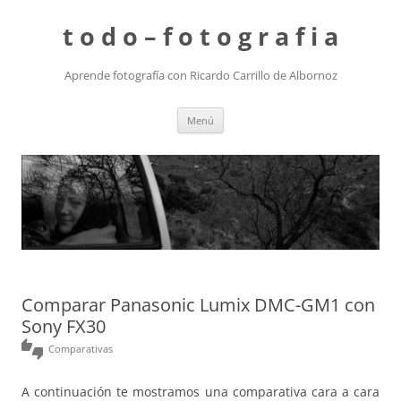
t o d o – f o t o g r a f i a
Aprende fotografía con Ricardo Carrillo de Albornoz
Saltar
Menú
al
contenido
Comparar Panasonic Lumix DMC-GM1 con
Sony FX30
thumbs_up_down
Comparativas
A continuación te mostramos una comparativa cara a cara