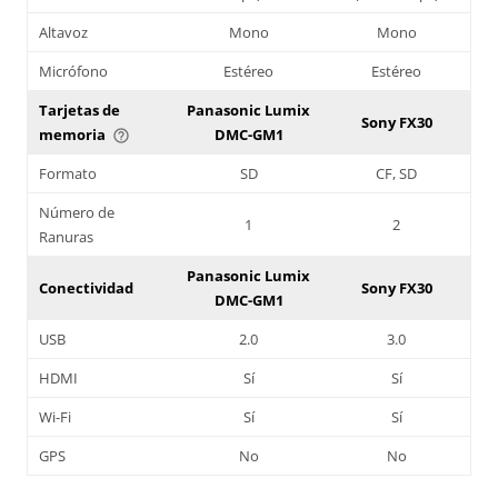
Altavoz
Mono
Mono
Micrófono
Estéreo
Estéreo
Tarjetas de
Panasonic Lumix
Sony FX30
memoria
DMC-GM1
help_outline
Formato
SD
CF, SD
Número de
1
2
Ranuras
Panasonic Lumix
Conectividad
Sony FX30
DMC-GM1
USB
2.0
3.0
HDMI
Sí
Sí
Wi-Fi
Sí
Sí
GPS
No
No