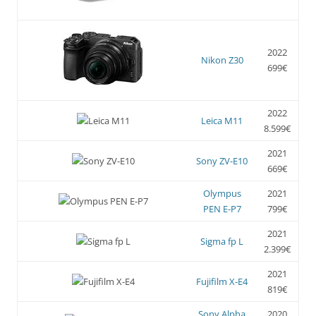
2022
Nikon Z30
699€
2022
Leica M11
8.599€
2021
Sony ZV-E10
669€
Olympus
2021
PEN E-P7
799€
2021
Sigma fp L
2.399€
2021
Fujifilm X-E4
819€
Sony Alpha
2020