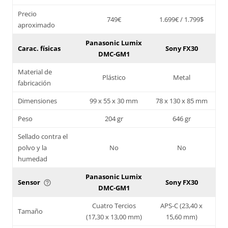
Precio
749€
1.699€ / 1.799$
aproximado
Panasonic Lumix
Carac. físicas
Sony FX30
DMC-GM1
Material de
Plástico
Metal
fabricación
Dimensiones
99 x 55 x 30 mm
78 x 130 x 85 mm
Peso
204 gr
646 gr
Sellado contra el
polvo y la
No
No
humedad
Panasonic Lumix
Sensor
Sony FX30
help_outline
DMC-GM1
Cuatro Tercios
APS-C (23,40 x
Tamaño
(17,30 x 13,00 mm)
15,60 mm)