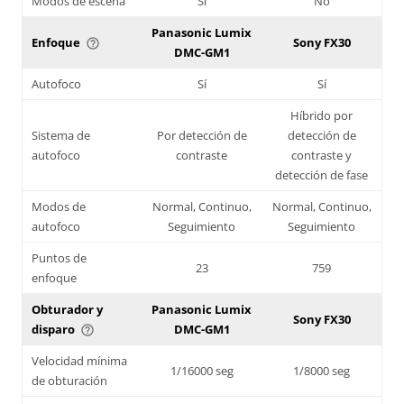
Modos de escena
Sí
No
Panasonic Lumix
Enfoque
Sony FX30
help_outline
DMC-GM1
Autofoco
Sí
Sí
Híbrido por
Sistema de
Por detección de
detección de
autofoco
contraste
contraste y
detección de fase
Modos de
Normal, Continuo,
Normal, Continuo,
autofoco
Seguimiento
Seguimiento
Puntos de
23
759
enfoque
Obturador y
Panasonic Lumix
Sony FX30
disparo
DMC-GM1
help_outline
Velocidad mínima
1/16000 seg
1/8000 seg
de obturación