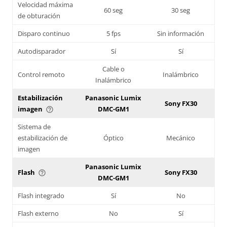
Velocidad máxima
60 seg
30 seg
de obturación
Disparo continuo
5 fps
Sin información
Autodisparador
Sí
Sí
Cable o
Control remoto
Inalámbrico
Inalámbrico
Estabilización
Panasonic Lumix
Sony FX30
imagen
DMC-GM1
help_outline
Sistema de
estabilización de
Óptico
Mecánico
imagen
Panasonic Lumix
Flash
Sony FX30
help_outline
DMC-GM1
Flash integrado
Sí
No
Flash externo
No
Sí