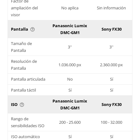
Factor de
ampliación del
No aplica
Sin información
visor
Panasonic Lumix
Pantalla
Sony FX30
help_outline
DMC-GM1
Tamaño de
3''
3''
Pantalla
Resolución de
1.036.000 px
2.360.000 px
Pantalla
Pantalla articulada
No
Sí
Pantalla táctil
Sí
Sí
Panasonic Lumix
ISO
Sony FX30
help_outline
DMC-GM1
Rango de
200 - 25.600
100 - 32.000
sensibilidades ISO
ISO automático
Sí
Sí