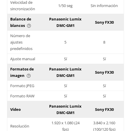
Velocidad de
1/50 seg
Sin información
sincronización
Balance de
Panasonic Lumix
Sony FX30
blancos
DMC-GM1
help_outline
Número de
ajustes
5
8
predefinidos
Ajuste manual
Sí
Sí
Formatos de
Panasonic Lumix
Sony FX30
imagen
DMC-GM1
help_outline
Formato JPEG
Sí
Sí
Formato RAW
Sí
Sí
Panasonic Lumix
Vídeo
Sony FX30
DMC-GM1
1.920 x 1.080 (24
3.840 x 2.160
Resolución
fps)
(100/120 fps)