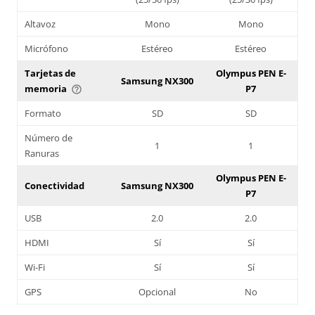
Altavoz
Mono
Mono
Micrófono
Estéreo
Estéreo
Tarjetas de
Olympus PEN E-
Samsung NX300
memoria
P7
help_outline
Formato
SD
SD
Número de
1
1
Ranuras
Olympus PEN E-
Conectividad
Samsung NX300
P7
USB
2.0
2.0
HDMI
Sí
Sí
Wi-Fi
Sí
Sí
GPS
Opcional
No