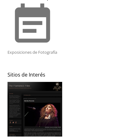
event_note
Exposiciones de Fotografía
Sitios de Interés