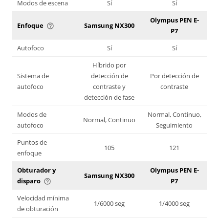
Modos de escena
Sí
Sí
Olympus PEN E-
Enfoque
Samsung NX300
help_outline
P7
Autofoco
Sí
Sí
Híbrido por
Sistema de
detección de
Por detección de
autofoco
contraste y
contraste
detección de fase
Modos de
Normal, Continuo,
Normal, Continuo
autofoco
Seguimiento
Puntos de
105
121
enfoque
Obturador y
Olympus PEN E-
Samsung NX300
disparo
P7
help_outline
Velocidad mínima
1/6000 seg
1/4000 seg
de obturación