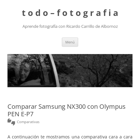
t o d o – f o t o g r a f i a
Aprende fotografía con Ricardo Carrillo de Albornoz
Saltar
Menú
al
contenido
Comparar Samsung NX300 con Olympus
PEN E-P7
thumbs_up_down
Comparativas
A continuación te mostramos una comparativa cara a cara