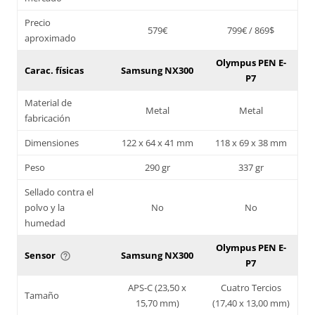
Precio
579€
799€ / 869$
aproximado
Olympus PEN E-
Carac. físicas
Samsung NX300
P7
Material de
Metal
Metal
fabricación
Dimensiones
122 x 64 x 41 mm
118 x 69 x 38 mm
Peso
290 gr
337 gr
Sellado contra el
polvo y la
No
No
humedad
Olympus PEN E-
Sensor
Samsung NX300
help_outline
P7
APS-C (23,50 x
Cuatro Tercios
Tamaño
15,70 mm)
(17,40 x 13,00 mm)