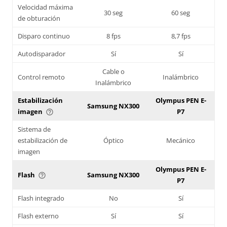
Velocidad máxima
30 seg
60 seg
de obturación
Disparo continuo
8 fps
8,7 fps
Autodisparador
Sí
Sí
Cable o
Control remoto
Inalámbrico
Inalámbrico
Estabilización
Olympus PEN E-
Samsung NX300
imagen
P7
help_outline
Sistema de
estabilización de
Óptico
Mecánico
imagen
Olympus PEN E-
Flash
Samsung NX300
help_outline
P7
Flash integrado
No
Sí
Flash externo
Sí
Sí