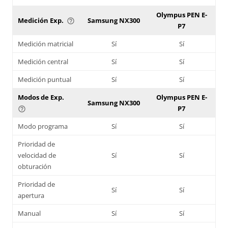
Olympus PEN E-
Medición Exp.
Samsung NX300
help_outline
P7
Medición matricial
Sí
Sí
Medición central
Sí
Sí
Medición puntual
Sí
Sí
Modos de Exp.
Olympus PEN E-
Samsung NX300
P7
help_outline
Modo programa
Sí
Sí
Prioridad de
velocidad de
Sí
Sí
obturación
Prioridad de
Sí
Sí
apertura
Manual
Sí
Sí