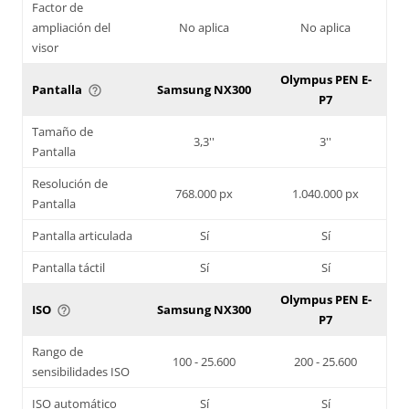
Factor de
ampliación del
No aplica
No aplica
visor
Olympus PEN E-
Pantalla
Samsung NX300
help_outline
P7
Tamaño de
3,3''
3''
Pantalla
Resolución de
768.000 px
1.040.000 px
Pantalla
Pantalla articulada
Sí
Sí
Pantalla táctil
Sí
Sí
Olympus PEN E-
ISO
Samsung NX300
help_outline
P7
Rango de
100 - 25.600
200 - 25.600
sensibilidades ISO
ISO automático
Sí
Sí