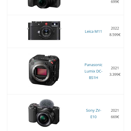
699€
2022
Leica M11
8.599€
Panasonic
2021
Lumix DC-
3.399€
BS1H
Sony ZV-
2021
E10
669€