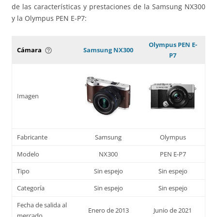
de las características y prestaciones de la Samsung NX300
y la Olympus PEN E-P7:
Olympus PEN E-
Cámara
Samsung NX300
help_outline
P7
Imagen
Fabricante
Samsung
Olympus
Modelo
NX300
PEN E-P7
Tipo
Sin espejo
Sin espejo
Categoría
Sin espejo
Sin espejo
Fecha de salida al
Enero de 2013
Junio de 2021
mercado