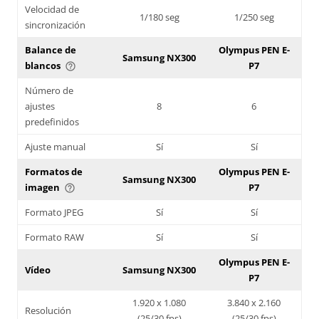
Velocidad de
1/180 seg
1/250 seg
sincronización
Balance de
Olympus PEN E-
Samsung NX300
blancos
P7
help_outline
Número de
ajustes
8
6
predefinidos
Ajuste manual
Sí
Sí
Formatos de
Olympus PEN E-
Samsung NX300
imagen
P7
help_outline
Formato JPEG
Sí
Sí
Formato RAW
Sí
Sí
Olympus PEN E-
Vídeo
Samsung NX300
P7
1.920 x 1.080
3.840 x 2.160
Resolución
(25/30 fps)
(25/30 fps)