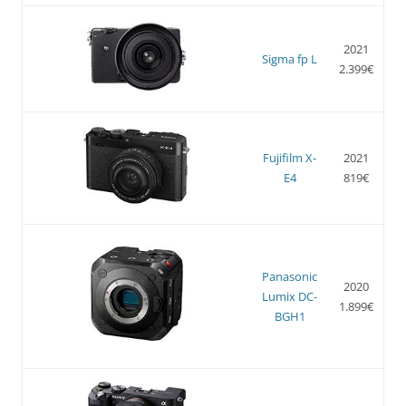
2021
Sigma fp L
2.399€
Fujifilm X-
2021
E4
819€
Panasonic
2020
Lumix DC-
1.899€
BGH1