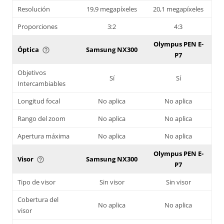
Resolución
19,9 megapíxeles
20,1 megapíxeles
Proporciones
3:2
4:3
Olympus PEN E-
Óptica
Samsung NX300
help_outline
P7
Objetivos
Sí
Sí
Intercambiables
Longitud focal
No aplica
No aplica
Rango del zoom
No aplica
No aplica
Apertura máxima
No aplica
No aplica
Olympus PEN E-
Visor
Samsung NX300
help_outline
P7
Tipo de visor
Sin visor
Sin visor
Cobertura del
No aplica
No aplica
visor