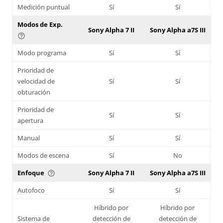
Medición puntual
Sí
Sí
Modos de Exp.
Sony Alpha 7 II
Sony Alpha a7S III
help_outline
Modo programa
Sí
Sí
Prioridad de
velocidad de
Sí
Sí
obturación
Prioridad de
Sí
Sí
apertura
Manual
Sí
Sí
Modos de escena
Sí
No
Enfoque
Sony Alpha 7 II
Sony Alpha a7S III
help_outline
Autofoco
Sí
Sí
Híbrido por
Híbrido por
Sistema de
detección de
detección de