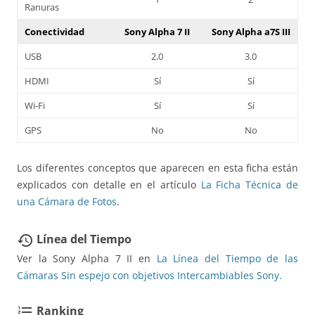
Ranuras
Conectividad
Sony Alpha 7 II
Sony Alpha a7S III
USB
2.0
3.0
HDMI
Sí
Sí
Wi-Fi
Sí
Sí
GPS
No
No
Los diferentes conceptos que aparecen en esta ficha están
explicados con detalle en el artículo
La Ficha Técnica de
una Cámara de Fotos
.
Línea del Tiempo
restore
Ver la Sony Alpha 7 II en
La Línea del Tiempo de las
Cámaras Sin espejo con objetivos Intercambiables Sony.
Ranking
format_list_numbered