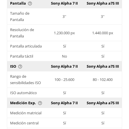
Pantalla
Sony Alpha 7 II
Sony Alpha a7S III
help_outline
Tamaño de
3''
3''
Pantalla
Resolución de
1.230.000 px
1.440.000 px
Pantalla
Pantalla articulada
Sí
Sí
Pantalla táctil
No
Sí
ISO
Sony Alpha 7 II
Sony Alpha a7S III
help_outline
Rango de
100 - 25.600
80 - 102.400
sensibilidades ISO
ISO automático
Sí
Sí
Medición Exp.
Sony Alpha 7 II
Sony Alpha a7S III
help_outline
Medición matricial
Sí
Sí
Medición central
Sí
Sí