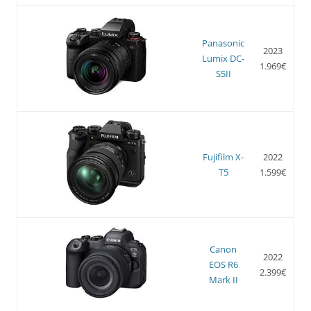
Panasonic
2023
Lumix DC-
1.969€
S5II
Fujifilm X-
2022
T5
1.599€
Canon
2022
EOS R6
2.399€
Mark II