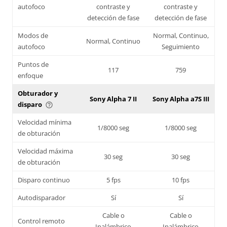
autofoco
contraste y
contraste y
detección de fase
detección de fase
Modos de
Normal, Continuo,
Normal, Continuo
autofoco
Seguimiento
Puntos de
117
759
enfoque
Obturador y
Sony Alpha 7 II
Sony Alpha a7S III
disparo
help_outline
Velocidad mínima
1/8000 seg
1/8000 seg
de obturación
Velocidad máxima
30 seg
30 seg
de obturación
Disparo continuo
5 fps
10 fps
Autodisparador
Sí
Sí
Cable o
Cable o
Control remoto
Inalámbrico
Inalámbrico