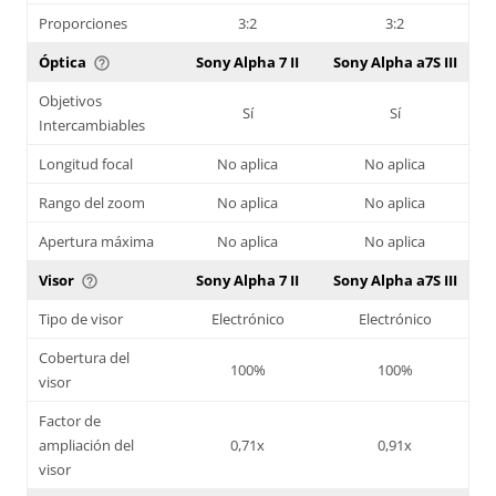
Proporciones
3:2
3:2
Óptica
Sony Alpha 7 II
Sony Alpha a7S III
help_outline
Objetivos
Sí
Sí
Intercambiables
Longitud focal
No aplica
No aplica
Rango del zoom
No aplica
No aplica
Apertura máxima
No aplica
No aplica
Visor
Sony Alpha 7 II
Sony Alpha a7S III
help_outline
Tipo de visor
Electrónico
Electrónico
Cobertura del
100%
100%
visor
Factor de
ampliación del
0,71x
0,91x
visor