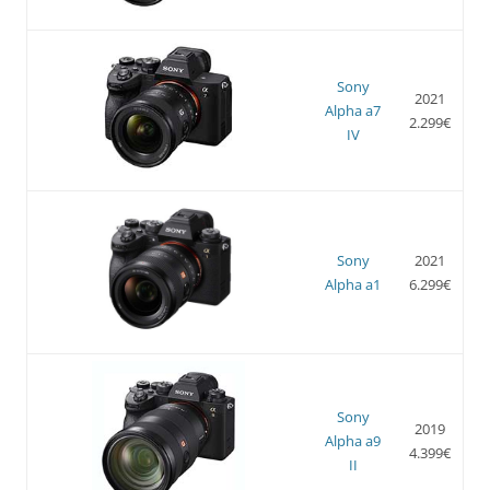
Sony
2021
Alpha a7
2.299€
IV
Sony
2021
Alpha a1
6.299€
Sony
2019
Alpha a9
4.399€
II