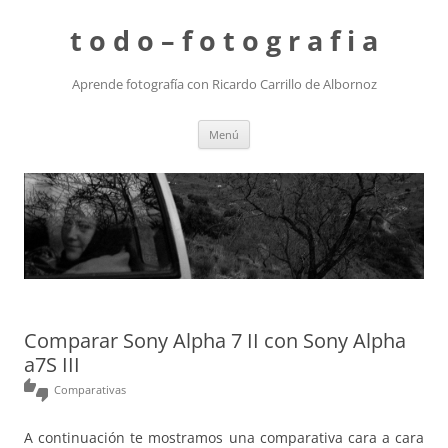
t o d o – f o t o g r a f i a
Aprende fotografía con Ricardo Carrillo de Albornoz
Saltar
Menú
al
contenido
Comparar Sony Alpha 7 II con Sony Alpha
a7S III
thumbs_up_down
Comparativas
A continuación te mostramos una comparativa cara a cara