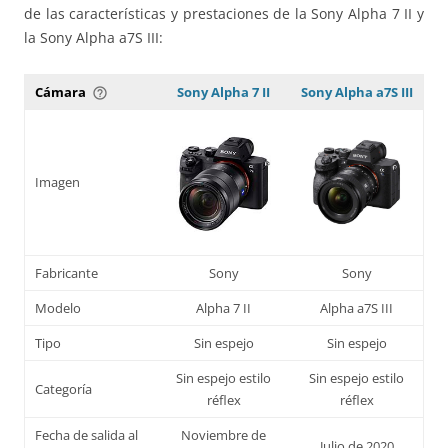
de las características y prestaciones de la Sony Alpha 7 II y
la Sony Alpha a7S III:
Cámara
Sony Alpha 7 II
Sony Alpha a7S III
help_outline
Imagen
Fabricante
Sony
Sony
Modelo
Alpha 7 II
Alpha a7S III
Tipo
Sin espejo
Sin espejo
Sin espejo estilo
Sin espejo estilo
Categoría
réflex
réflex
Fecha de salida al
Noviembre de
Julio de 2020