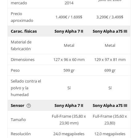
mercado
2014
Precio
1.499€ / 1.699$
3.299€ / 3.499$
aproximado
Carac. físicas
Sony Alpha 7 II
Sony Alpha a7S III
Material de
Metal
Metal
fabricación
Dimensiones
127 x 96 x 60 mm
129 x 97 x 81 mm
Peso
599 gr
699 gr
Sellado contra el
polvo y la
Sí
Sí
humedad
Sensor
Sony Alpha 7 II
Sony Alpha a7S III
help_outline
Full-Frame (35,80 x
Full-Frame (35,60 x
Tamaño
23,90 mm)
23,80)
Resolución
24,0 megapíxeles
12,0 megapíxeles