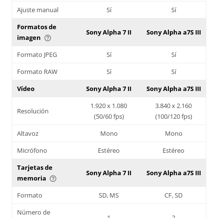
Ajuste manual
Sí
Sí
Formatos de
Sony Alpha 7 II
Sony Alpha a7S III
imagen
help_outline
Formato JPEG
Sí
Sí
Formato RAW
Sí
Sí
Vídeo
Sony Alpha 7 II
Sony Alpha a7S III
1.920 x 1.080
3.840 x 2.160
Resolución
(50/60 fps)
(100/120 fps)
Altavoz
Mono
Mono
Micrófono
Estéreo
Estéreo
Tarjetas de
Sony Alpha 7 II
Sony Alpha a7S III
memoria
help_outline
Formato
SD, MS
CF, SD
Número de
1
2