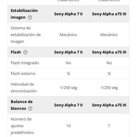
Estabilización
Sony Alpha 7 II
Sony Alpha a7S III
imagen
help_outline
Sistema de
estabilización de
Mecánico
Mecánico
imagen
Flash
Sony Alpha 7 II
Sony Alpha a7S III
help_outline
Flash integrado
No
No
Flash externo
Sí
Sí
Velocidad de
1/250 seg
1/250 seg
sincronización
Balance de
Sony Alpha 7 II
Sony Alpha a7S III
blancos
help_outline
Número de
ajustes
10
7
predefinidos