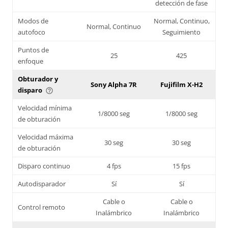
detección de fase
Modos de
Normal, Continuo,
Normal, Continuo
autofoco
Seguimiento
Puntos de
25
425
enfoque
Obturador y
Sony Alpha 7R
Fujifilm X-H2
disparo
help_outline
Velocidad mínima
1/8000 seg
1/8000 seg
de obturación
Velocidad máxima
30 seg
30 seg
de obturación
Disparo continuo
4 fps
15 fps
Autodisparador
Sí
Sí
Cable o
Cable o
Control remoto
Inalámbrico
Inalámbrico