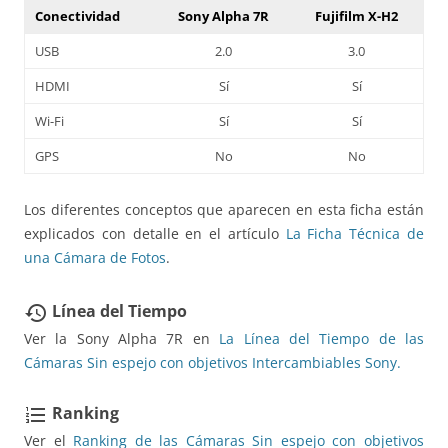
Conectividad
Sony Alpha 7R
Fujifilm X-H2
USB
2.0
3.0
HDMI
Sí
Sí
Wi-Fi
Sí
Sí
GPS
No
No
Los diferentes conceptos que aparecen en esta ficha están
explicados con detalle en el artículo
La Ficha Técnica de
una Cámara de Fotos
.
Línea del Tiempo
restore
Ver la Sony Alpha 7R en
La Línea del Tiempo de las
Cámaras Sin espejo con objetivos Intercambiables Sony.
Ranking
format_list_numbered
Ver el
Ranking de las Cámaras Sin espejo con objetivos