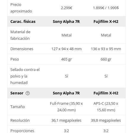
Precio
2.299€
1.899€ / 1.999$
aproximado
Carac. físicas
Sony Alpha 7R
Fujifilm X-H2
Material de
Metal
Metal
fabricación
Dimensiones
127 x 94 x 48 mm
136 x 93 x 95 mm
Peso
465 gr
660 gr
Sellado contra el
polvo y la
Sí
Sí
humedad
Sensor
Sony Alpha 7R
Fujifilm X-H2
help_outline
Full-Frame (35,90 x
APS-C (23,50 x
Tamaño
24,00 mm)
15,60 mm)
Resolución
36,1 megapíxeles
39,8 megapíxeles
Proporciones
3:2
3:2