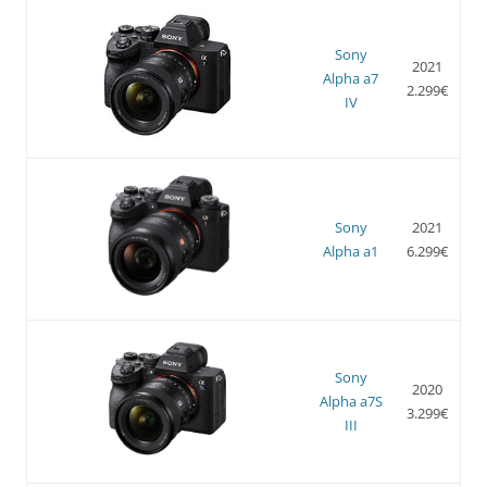
Sony
2021
Alpha a7
2.299€
IV
Sony
2021
Alpha a1
6.299€
Sony
2020
Alpha a7S
3.299€
III