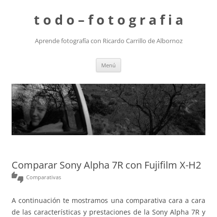
t o d o – f o t o g r a f i a
Aprende fotografía con Ricardo Carrillo de Albornoz
Saltar
Menú
al
contenido
Comparar Sony Alpha 7R con Fujifilm X-H2
thumbs_up_down
Comparativas
A continuación te mostramos una comparativa cara a cara
de las características y prestaciones de la Sony Alpha 7R y