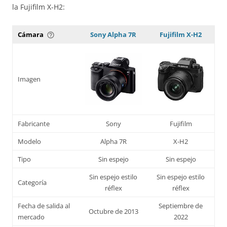
la Fujifilm X-H2:
Cámara
Sony Alpha 7R
Fujifilm X-H2
help_outline
Imagen
Fabricante
Sony
Fujifilm
Modelo
Alpha 7R
X-H2
Tipo
Sin espejo
Sin espejo
Sin espejo estilo
Sin espejo estilo
Categoría
réflex
réflex
Fecha de salida al
Septiembre de
Octubre de 2013
mercado
2022