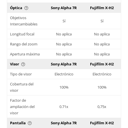
Óptica
Sony Alpha 7R
Fujifilm X-H2
help_outline
Objetivos
Sí
Sí
Intercambiables
Longitud focal
No aplica
No aplica
Rango del zoom
No aplica
No aplica
Apertura máxima
No aplica
No aplica
Visor
Sony Alpha 7R
Fujifilm X-H2
help_outline
Tipo de visor
Electrónico
Electrónico
Cobertura del
100%
100%
visor
Factor de
ampliación del
0.71x
0,75x
visor
Pantalla
Sony Alpha 7R
Fujifilm X-H2
help_outline