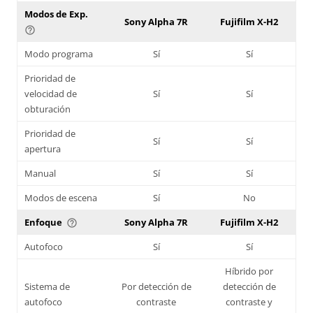
Modos de Exp.
Sony Alpha 7R
Fujifilm X-H2
help_outline
Modo programa
Sí
Sí
Prioridad de
velocidad de
Sí
Sí
obturación
Prioridad de
Sí
Sí
apertura
Manual
Sí
Sí
Modos de escena
Sí
No
Enfoque
Sony Alpha 7R
Fujifilm X-H2
help_outline
Autofoco
Sí
Sí
Híbrido por
Sistema de
Por detección de
detección de
autofoco
contraste
contraste y