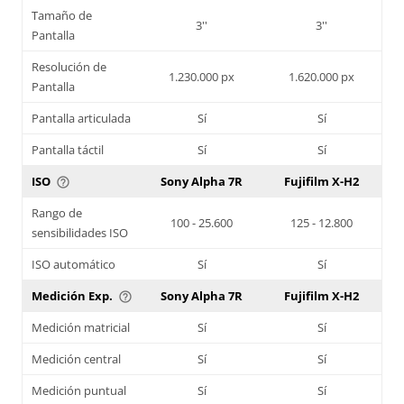
Tamaño de
3''
3''
Pantalla
Resolución de
1.230.000 px
1.620.000 px
Pantalla
Pantalla articulada
Sí
Sí
Pantalla táctil
Sí
Sí
ISO
Sony Alpha 7R
Fujifilm X-H2
help_outline
Rango de
100 - 25.600
125 - 12.800
sensibilidades ISO
ISO automático
Sí
Sí
Medición Exp.
Sony Alpha 7R
Fujifilm X-H2
help_outline
Medición matricial
Sí
Sí
Medición central
Sí
Sí
Medición puntual
Sí
Sí