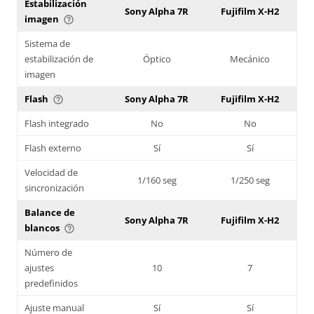
Estabilización
Sony Alpha 7R
Fujifilm X-H2
imagen
help_outline
Sistema de
estabilización de
Óptico
Mecánico
imagen
Flash
Sony Alpha 7R
Fujifilm X-H2
help_outline
Flash integrado
No
No
Flash externo
Sí
Sí
Velocidad de
1/160 seg
1/250 seg
sincronización
Balance de
Sony Alpha 7R
Fujifilm X-H2
blancos
help_outline
Número de
ajustes
10
7
predefinidos
Ajuste manual
Sí
Sí