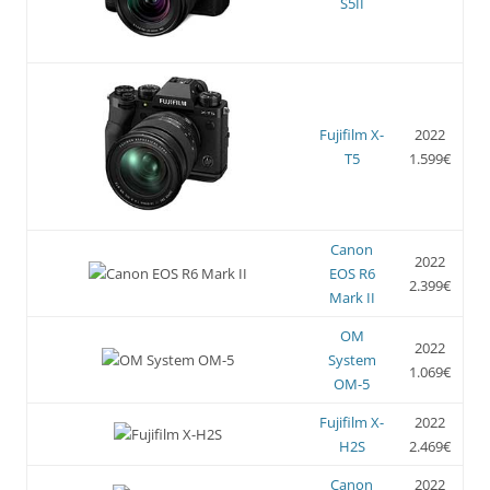
S5II
Fujifilm X-
2022
T5
1.599€
Canon
2022
EOS R6
2.399€
Mark II
OM
2022
System
1.069€
OM-5
Fujifilm X-
2022
H2S
2.469€
Canon
2022