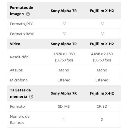
Formatos de
Sony Alpha 7R
Fujifilm X-H2
imagen
help_outline
Formato JPEG
Sí
Sí
Formato RAW
Sí
Sí
Vídeo
Sony Alpha 7R
Fujifilm X-H2
1.920 x 1.080
4.096 x 2.160
Resolución
(50/60 fps)
(50/60 fps)
Altavoz
Mono
Mono
Micrófono
Estéreo
Estéreo
Tarjetas de
Sony Alpha 7R
Fujifilm X-H2
memoria
help_outline
Formato
SD, MS
CF, SD
Número de
1
2
Ranuras