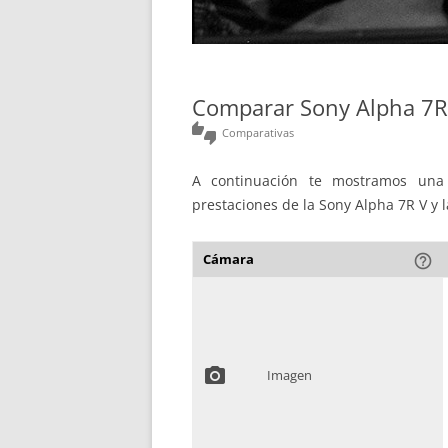
Comparar Sony Alpha 7R
thumbs_up_down
Comparativas
A continuación te mostramos una 
prestaciones de la Sony Alpha 7R V y
Cámara
help_outline
photo_camera
Imagen