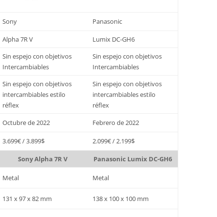
Sony
Panasonic
Alpha 7R V
Lumix DC-GH6
Sin espejo con objetivos
Sin espejo con objetivos
Intercambiables
Intercambiables
Sin espejo con objetivos
Sin espejo con objetivos
intercambiables estilo
intercambiables estilo
réflex
réflex
Octubre de 2022
Febrero de 2022
3.699€ / 3.899$
2.099€ / 2.199$
Sony Alpha 7R V
Panasonic Lumix DC-GH6
Metal
Metal
131 x 97 x 82 mm
138 x 100 x 100 mm