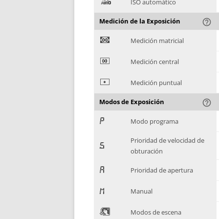
(
ISO automático
Medición de la Exposición
help_outline
)
Medición matricial
*
Medición central
+
Medición puntual
Modos de Exposición
help_outline
,
Modo programa
Prioridad de velocidad de
-
obturación
.
Prioridad de apertura
/
Manual
0
Modos de escena