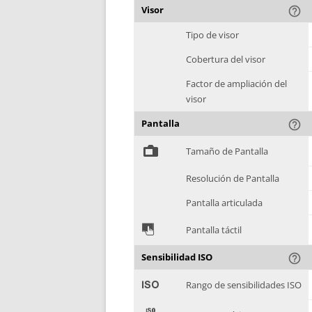
Visor
help_outline
Tipo de visor
Cobertura del visor
Factor de ampliación del
visor
Pantalla
help_outline
%
Tamaño de Pantalla
Resolución de Pantalla
Pantalla articulada
&
Pantalla táctil
Sensibilidad ISO
help_outline
'
Rango de sensibilidades ISO