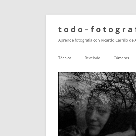
t o d o – f o t o g r a 
Aprende fotografía con Ricardo Carrillo de
Técnica
Revelado
Cámaras