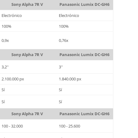
Sony Alpha 7R V
Panasonic Lumix DC-GH6
Electrónico
Electrónico
100%
100%
0,9x
0,76x
Sony Alpha 7R V
Panasonic Lumix DC-GH6
3,2''
3''
2.100.000 px
1.840.000 px
Sí
Sí
Sí
Sí
Sony Alpha 7R V
Panasonic Lumix DC-GH6
100 - 32.000
100 - 25.600