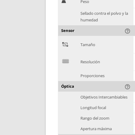
H
Peso
Sellado contra el polvo y la
humedad
Sensor
help_outline
"
Tamaño
$
Resolución
Proporciones
Óptica
help_outline
Objetivos Intercambiables
Longitud focal
Rango del zoom
Apertura máxima