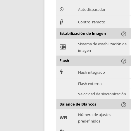
6
Autodisparador
3
Control remoto
Estabilización de Imagen
help_outline
Sistema de estabilización de
F
imagen
Flash
help_outline
7
Flash integrado
Flash externo
Velocidad de sincronización
Balance de Blancos
help_outline
Número de ajustes
9
predefinidos