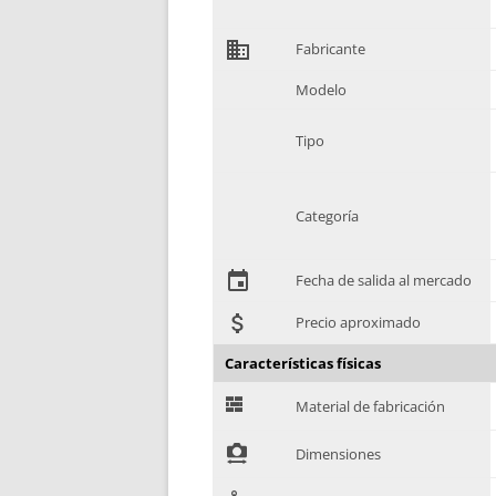
domain
Fabricante
Modelo
Tipo
Categoría
event
Fecha de salida al mercado
attach_money
Precio aproximado
Características físicas
G
Material de fabricación
!
Dimensiones