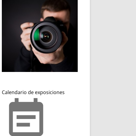
Calendario de exposiciones
event_note