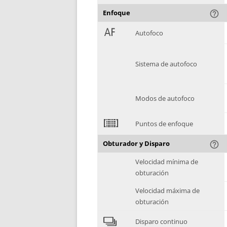
Enfoque
help_outline
1
Autofoco
Sistema de autofoco
Modos de autofoco
2
Puntos de enfoque
Obturador y Disparo
help_outline
Velocidad mínima de
obturación
Velocidad máxima de
obturación
4
Disparo continuo