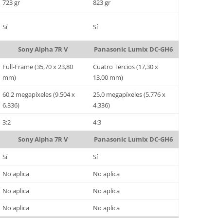
723 gr
823 gr
Sí
Sí
Sony Alpha 7R V
Panasonic Lumix DC-GH6
Full-Frame (35,70 x 23,80
Cuatro Tercios (17,30 x
mm)
13,00 mm)
60,2 megapíxeles (9.504 x
25,0 megapíxeles (5.776 x
6.336)
4.336)
3:2
4:3
Sony Alpha 7R V
Panasonic Lumix DC-GH6
Sí
Sí
No aplica
No aplica
No aplica
No aplica
No aplica
No aplica