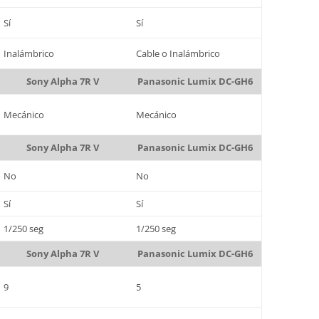
Sí
Sí
Inalámbrico
Cable o Inalámbrico
Sony Alpha 7R V
Panasonic Lumix DC-GH6
Mecánico
Mecánico
Sony Alpha 7R V
Panasonic Lumix DC-GH6
No
No
Sí
Sí
1/250 seg
1/250 seg
Sony Alpha 7R V
Panasonic Lumix DC-GH6
9
5