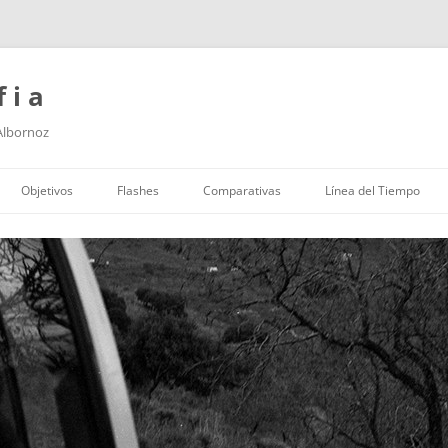
f i a
 Albornoz
Saltar
al
Objetivos
Flashes
Comparativas
Línea del Tiempo
contenido