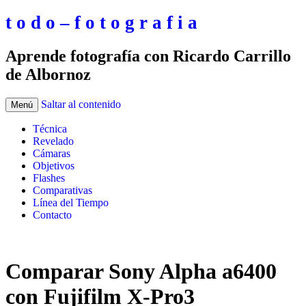
t o d o – f o t o g r a f i a
Aprende fotografía con Ricardo Carrillo
de Albornoz
Saltar al contenido
Menú
Técnica
Revelado
Cámaras
Objetivos
Flashes
Comparativas
Línea del Tiempo
Contacto
Comparar Sony Alpha a6400
con Fujifilm X-Pro3