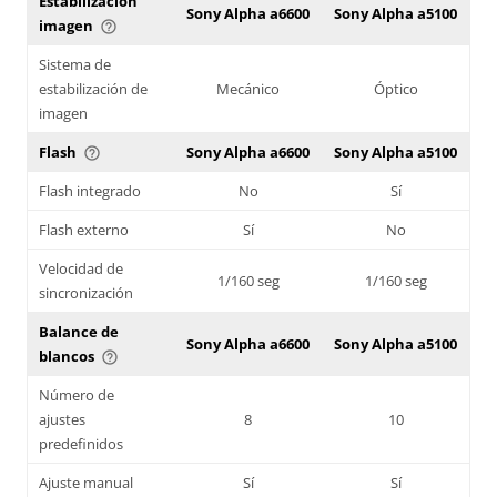
Estabilización
Sony Alpha a6600
Sony Alpha a5100
imagen
help_outline
Sistema de
estabilización de
Mecánico
Óptico
imagen
Flash
Sony Alpha a6600
Sony Alpha a5100
help_outline
Flash integrado
No
Sí
Flash externo
Sí
No
Velocidad de
1/160 seg
1/160 seg
sincronización
Balance de
Sony Alpha a6600
Sony Alpha a5100
blancos
help_outline
Número de
ajustes
8
10
predefinidos
Ajuste manual
Sí
Sí