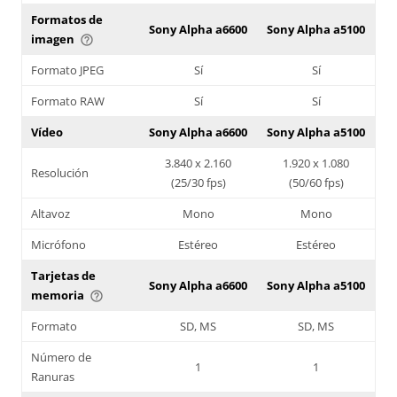
Formatos de
Sony Alpha a6600
Sony Alpha a5100
imagen
help_outline
Formato JPEG
Sí
Sí
Formato RAW
Sí
Sí
Vídeo
Sony Alpha a6600
Sony Alpha a5100
3.840 x 2.160
1.920 x 1.080
Resolución
(25/30 fps)
(50/60 fps)
Altavoz
Mono
Mono
Micrófono
Estéreo
Estéreo
Tarjetas de
Sony Alpha a6600
Sony Alpha a5100
memoria
help_outline
Formato
SD, MS
SD, MS
Número de
1
1
Ranuras