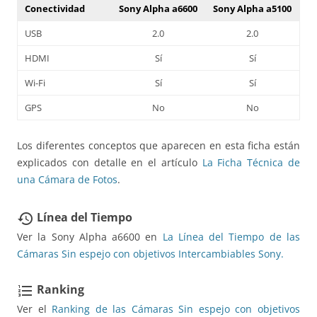
Conectividad
Sony Alpha a6600
Sony Alpha a5100
USB
2.0
2.0
HDMI
Sí
Sí
Wi-Fi
Sí
Sí
GPS
No
No
Los diferentes conceptos que aparecen en esta ficha están
explicados con detalle en el artículo
La Ficha Técnica de
una Cámara de Fotos
.
Línea del Tiempo
restore
Ver la Sony Alpha a6600 en
La Línea del Tiempo de las
Cámaras Sin espejo con objetivos Intercambiables Sony.
Ranking
format_list_numbered
Ver el
Ranking de las Cámaras Sin espejo con objetivos