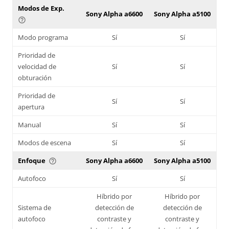
Modos de Exp.
Sony Alpha a6600
Sony Alpha a5100
help_outline
Modo programa
Sí
Sí
Prioridad de
velocidad de
Sí
Sí
obturación
Prioridad de
Sí
Sí
apertura
Manual
Sí
Sí
Modos de escena
Sí
Sí
Enfoque
Sony Alpha a6600
Sony Alpha a5100
help_outline
Autofoco
Sí
Sí
Híbrido por
Híbrido por
Sistema de
detección de
detección de
autofoco
contraste y
contraste y