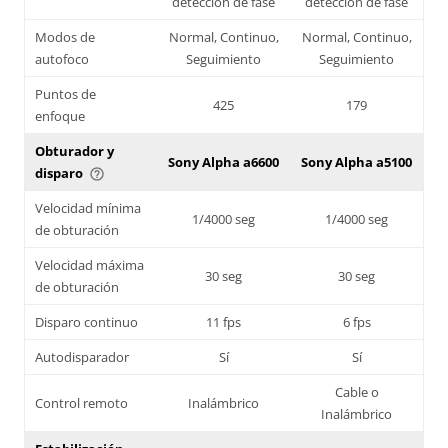
detección de fase
detección de fase
Modos de
Normal, Continuo,
Normal, Continuo,
autofoco
Seguimiento
Seguimiento
Puntos de
425
179
enfoque
Obturador y
Sony Alpha a6600
Sony Alpha a5100
disparo
help_outline
Velocidad mínima
1/4000 seg
1/4000 seg
de obturación
Velocidad máxima
30 seg
30 seg
de obturación
Disparo continuo
11 fps
6 fps
Autodisparador
Sí
Sí
Cable o
Control remoto
Inalámbrico
Inalámbrico