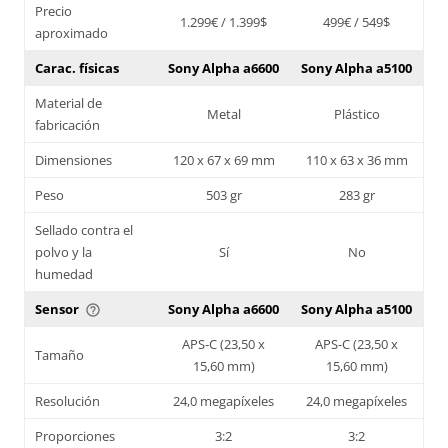
Precio
1.299€ / 1.399$
499€ / 549$
aproximado
Carac. físicas
Sony Alpha a6600
Sony Alpha a5100
Material de
Metal
Plástico
fabricación
Dimensiones
120 x 67 x 69 mm
110 x 63 x 36 mm
Peso
503 gr
283 gr
Sellado contra el
polvo y la
Sí
No
humedad
Sensor
Sony Alpha a6600
Sony Alpha a5100
help_outline
APS-C (23,50 x
APS-C (23,50 x
Tamaño
15,60 mm)
15,60 mm)
Resolución
24,0 megapíxeles
24,0 megapíxeles
Proporciones
3:2
3:2