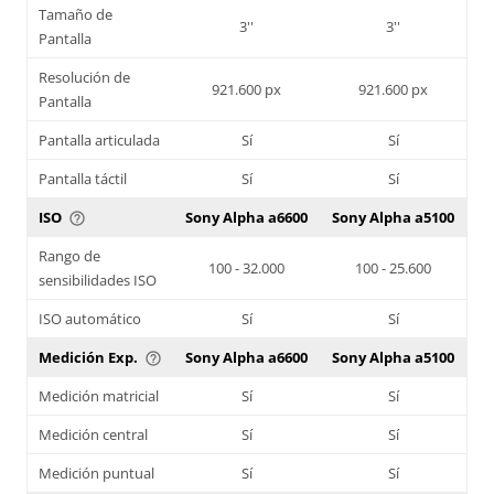
Tamaño de
3''
3''
Pantalla
Resolución de
921.600 px
921.600 px
Pantalla
Pantalla articulada
Sí
Sí
Pantalla táctil
Sí
Sí
ISO
Sony Alpha a6600
Sony Alpha a5100
help_outline
Rango de
100 - 32.000
100 - 25.600
sensibilidades ISO
ISO automático
Sí
Sí
Medición Exp.
Sony Alpha a6600
Sony Alpha a5100
help_outline
Medición matricial
Sí
Sí
Medición central
Sí
Sí
Medición puntual
Sí
Sí