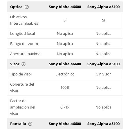
Óptica
Sony Alpha a6600
Sony Alpha a5100
help_outline
Objetivos
Sí
Sí
Intercambiables
Longitud focal
No aplica
No aplica
Rango del zoom
No aplica
No aplica
Apertura máxima
No aplica
No aplica
Visor
Sony Alpha a6600
Sony Alpha a5100
help_outline
Tipo de visor
Electrónico
Sin visor
Cobertura del
100%
No aplica
visor
Factor de
ampliación del
0,71x
No aplica
visor
Pantalla
Sony Alpha a6600
Sony Alpha a5100
help_outline