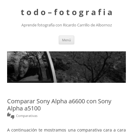
t o d o – f o t o g r a f i a
Aprende fotografía con Ricardo Carrillo de Albornoz
Saltar
Menú
al
contenido
Comparar Sony Alpha a6600 con Sony
Alpha a5100
thumbs_up_down
Comparativas
A continuación te mostramos una comparativa cara a cara