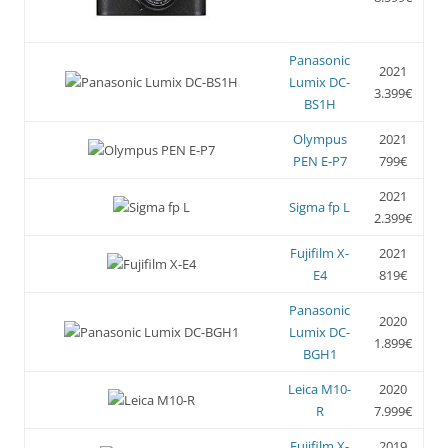
Panasonic
2021
Lumix DC-
3.399€
BS1H
Olympus
2021
PEN E-P7
799€
2021
Sigma fp L
2.399€
Fujifilm X-
2021
E4
819€
Panasonic
2020
Lumix DC-
1.899€
BGH1
Leica M10-
2020
R
7.999€
Fujifilm X-
2019