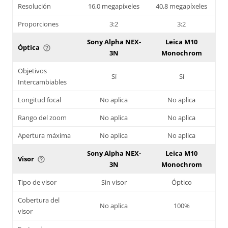
Resolución
16,0 megapíxeles
40,8 megapíxeles
Proporciones
3:2
3:2
Sony Alpha NEX-
Leica M10
Óptica
help_outline
3N
Monochrom
Objetivos
Sí
Sí
Intercambiables
Longitud focal
No aplica
No aplica
Rango del zoom
No aplica
No aplica
Apertura máxima
No aplica
No aplica
Sony Alpha NEX-
Leica M10
Visor
help_outline
3N
Monochrom
Tipo de visor
Sin visor
Óptico
Cobertura del
No aplica
100%
visor