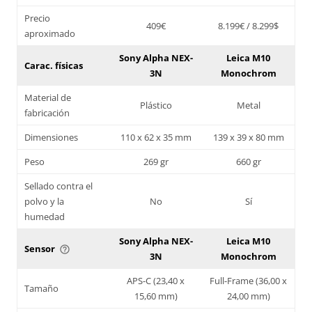
Precio
409€
8.199€ / 8.299$
aproximado
Sony Alpha NEX-
Leica M10
Carac. físicas
3N
Monochrom
Material de
Plástico
Metal
fabricación
Dimensiones
110 x 62 x 35 mm
139 x 39 x 80 mm
Peso
269 gr
660 gr
Sellado contra el
polvo y la
No
Sí
humedad
Sony Alpha NEX-
Leica M10
Sensor
help_outline
3N
Monochrom
APS-C (23,40 x
Full-Frame (36,00 x
Tamaño
15,60 mm)
24,00 mm)