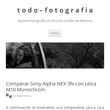
t o d o – f o t o g r a f i a
Aprende fotografía con Ricardo Carrillo de Albornoz
Saltar
Menú
al
contenido
Comparar Sony Alpha NEX-3N con Leica
M10 Monochrom
thumbs_up_down
Comparativas
A continuación te mostramos una comparativa cara a cara