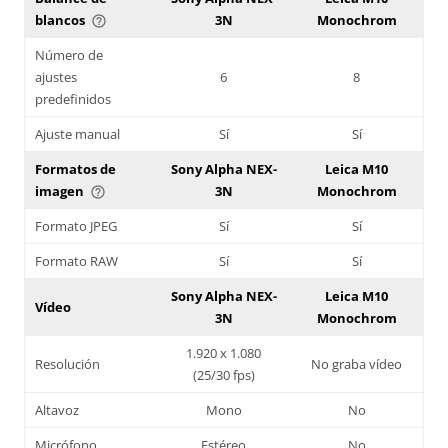
blancos
3N
Monochrom
help_outline
Número de
ajustes
6
8
predefinidos
Ajuste manual
Sí
Sí
Formatos de
Sony Alpha NEX-
Leica M10
imagen
3N
Monochrom
help_outline
Formato JPEG
Sí
Sí
Formato RAW
Sí
Sí
Sony Alpha NEX-
Leica M10
Vídeo
3N
Monochrom
1.920 x 1.080
Resolución
No graba vídeo
(25/30 fps)
Altavoz
Mono
No
Micrófono
Estéreo
No