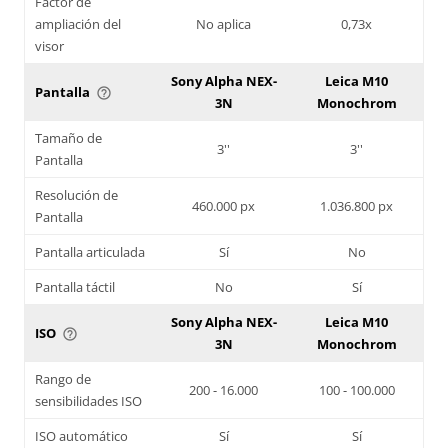
Factor de
ampliación del
No aplica
0,73x
visor
Sony Alpha NEX-
Leica M10
Pantalla
help_outline
3N
Monochrom
Tamaño de
3''
3''
Pantalla
Resolución de
460.000 px
1.036.800 px
Pantalla
Pantalla articulada
Sí
No
Pantalla táctil
No
Sí
Sony Alpha NEX-
Leica M10
ISO
help_outline
3N
Monochrom
Rango de
200 - 16.000
100 - 100.000
sensibilidades ISO
ISO automático
Sí
Sí