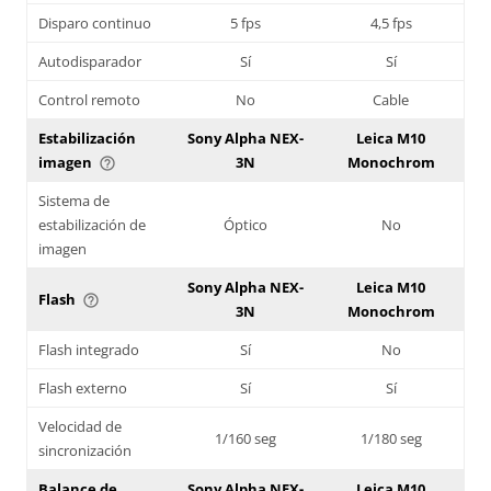
Disparo continuo
5 fps
4,5 fps
Autodisparador
Sí
Sí
Control remoto
No
Cable
Estabilización
Sony Alpha NEX-
Leica M10
imagen
3N
Monochrom
help_outline
Sistema de
estabilización de
Óptico
No
imagen
Sony Alpha NEX-
Leica M10
Flash
help_outline
3N
Monochrom
Flash integrado
Sí
No
Flash externo
Sí
Sí
Velocidad de
1/160 seg
1/180 seg
sincronización
Balance de
Sony Alpha NEX-
Leica M10