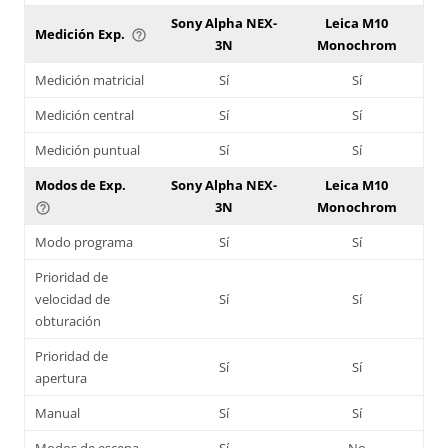
Sony Alpha NEX-
Leica M10
Medición Exp.
help_outline
3N
Monochrom
Medición matricial
Sí
Sí
Medición central
Sí
Sí
Medición puntual
Sí
Sí
Modos de Exp.
Sony Alpha NEX-
Leica M10
3N
Monochrom
help_outline
Modo programa
Sí
Sí
Prioridad de
velocidad de
Sí
Sí
obturación
Prioridad de
Sí
Sí
apertura
Manual
Sí
Sí
Modos de escena
Sí
No