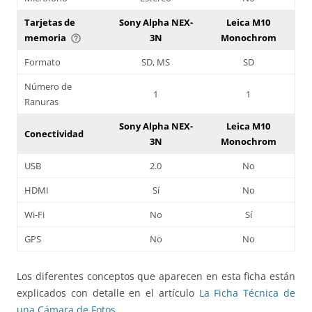
Tarjetas de
Sony Alpha NEX-
Leica M10
memoria
3N
Monochrom
help_outline
Formato
SD, MS
SD
Número de
1
1
Ranuras
Sony Alpha NEX-
Leica M10
Conectividad
3N
Monochrom
USB
2.0
No
HDMI
Sí
No
Wi-Fi
No
Sí
GPS
No
No
Los diferentes conceptos que aparecen en esta ficha están
explicados con detalle en el artículo
La Ficha Técnica de
una Cámara de Fotos
.