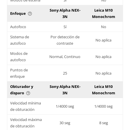
Sony Alpha NEX-
Leica M10
Enfoque
help_outline
3N
Monochrom
Autofoco
Sí
No
Sistema de
Por detección de
No aplica
autofoco
contraste
Modos de
Normal, Continuo
No aplica
autofoco
Puntos de
25
No aplica
enfoque
Obturador y
Sony Alpha NEX-
Leica M10
disparo
3N
Monochrom
help_outline
Velocidad mínima
1/4000 seg
1/4000 seg
de obturación
Velocidad máxima
30 seg
8 seg
de obturación