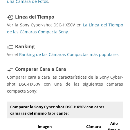
una Cámara de Fotos
.
Línea del Tiempo
restore
Ver la Sony Cyber-shot DSC-HX50V en
La Línea del Tiempo
de las Cámaras Compacta Sony.
Ranking
format_list_numbered
Ver el
Ranking de las Cámaras Compactas más populares
Comparar Cara a Cara
compare_arrows
Comparar cara a cara las características de la Sony Cyber-
shot DSC-HX50V con una de las siguientes cámaras
compacta Sony:
Comparar la Sony Cyber-shot DSC-HX50V con otras
cámaras del mismo fabricante:
Año
Imagen
Cámara
Precio