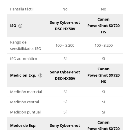
Pantalla táctil
No
No
Canon
Sony Cyber-shot
ISO
PowerShot SX720
help_outline
DSC-HX50V
HS
Rango de
100 – 3.200
100 - 3.200
sensibilidades ISO
ISO automático
Sí
Sí
Canon
Sony Cyber-shot
Medición Exp.
PowerShot SX720
help_outline
DSC-HX50V
HS
Medición matricial
Sí
Sí
Medición central
Sí
Sí
Medición puntual
Sí
Sí
Canon
Modos de Exp.
Sony Cyber-shot
PowerShot SX720