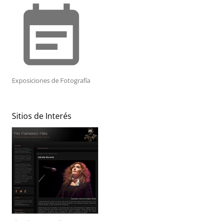
event_note
Exposiciones de Fotografía
Sitios de Interés