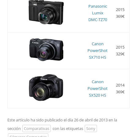
Panasonic
2015
Lumix
369€
DMC-TZ70
Canon
2015
PowerShot
329€
SX710 HS
Canon
2014
PowerShot
369€
SX520 HS
Este artículo ha sido publicado el día 26 de abril de 2013 en la
sección
Comparativas
con las etiquetas
Sony
Cámaras Compactas