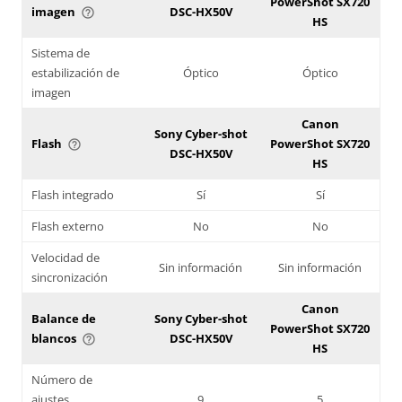
PowerShot SX720
imagen
DSC-HX50V
help_outline
HS
Sistema de
estabilización de
Óptico
Óptico
imagen
Canon
Sony Cyber-shot
Flash
PowerShot SX720
help_outline
DSC-HX50V
HS
Flash integrado
Sí
Sí
Flash externo
No
No
Velocidad de
Sin información
Sin información
sincronización
Canon
Balance de
Sony Cyber-shot
PowerShot SX720
blancos
DSC-HX50V
help_outline
HS
Número de
ajustes
9
5