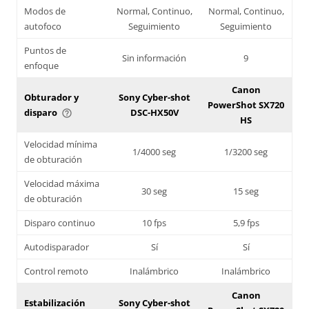
Modos de
Normal, Continuo,
Normal, Continuo,
autofoco
Seguimiento
Seguimiento
Puntos de
Sin información
9
enfoque
Canon
Obturador y
Sony Cyber-shot
PowerShot SX720
disparo
DSC-HX50V
help_outline
HS
Velocidad mínima
1/4000 seg
1/3200 seg
de obturación
Velocidad máxima
30 seg
15 seg
de obturación
Disparo continuo
10 fps
5,9 fps
Autodisparador
Sí
Sí
Control remoto
Inalámbrico
Inalámbrico
Canon
Estabilización
Sony Cyber-shot