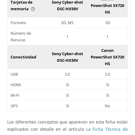
Tarjetas de
Sony Cyber-shot
PowerShot SX720
memoria
DSC-HX50V
help_outline
HS
Formato
SD, MS
SD
Número de
1
1
Ranuras
Canon
Sony Cyber-shot
Conectividad
PowerShot SX720
DSC-HX50V
HS
USB
2.0
2.0
HDMI
Sí
Sí
Wi-Fi
Sí
Sí
GPS
Sí
No
Los diferentes conceptos que aparecen en esta ficha están
explicados con detalle en el artículo
La Ficha Técnica de