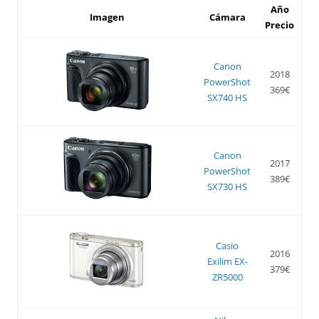
Año
Imagen
Cámara
Precio
Canon
2018
PowerShot
369€
SX740 HS
Canon
2017
PowerShot
389€
SX730 HS
Casio
2016
Exilim EX-
379€
ZR5000