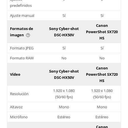
predefinidos
Ajuste manual
Sí
Sí
Canon
Formatos de
Sony Cyber-shot
PowerShot SX720
imagen
DSC-HX50V
help_outline
HS
Formato JPEG
Sí
Sí
Formato RAW
No
No
Canon
Sony Cyber-shot
Vídeo
PowerShot SX720
DSC-HX50V
HS
1.920 x 1.080
1.920 x 1.080
Resolución
(50/60 fps)
(50/60 fps)
Altavoz
Mono
Mono
Micrófono
Estéreo
Estéreo
Canon