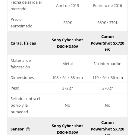
Fecha de salida al
Abril de 2013
Febrero de 2016
mercado
Precio
339€
369€ / 379$
aproximado
Canon
Sony Cyber-shot
Carac. físicas
PowerShot SX720
DSC-HX50V
HS
Material de
Metal
Sin información
fabricación
Dimensiones
108 x 64 x 38 mm
110 x 64 x 36 mm
Peso
272 gr
270 gr
Sellado contra el
polvo y la
No
No
humedad
Canon
Sony Cyber-shot
Sensor
PowerShot SX720
help_outline
DSC-HX50V