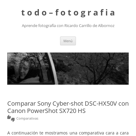
t o d o – f o t o g r a f i a
Aprende fotografía con Ricardo Carrillo de Albornoz
Saltar
Menú
al
contenido
Comparar Sony Cyber-shot DSC-HX50V con
Canon PowerShot SX720 HS
thumbs_up_down
Comparativas
A continuación te mostramos una comparativa cara a cara