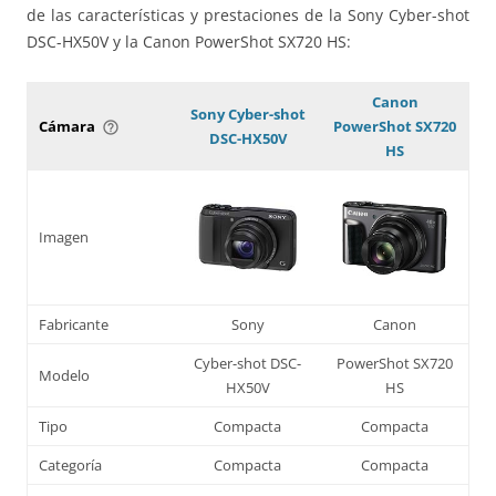
de las características y prestaciones de la Sony Cyber-shot
DSC-HX50V y la Canon PowerShot SX720 HS:
Canon
Sony Cyber-shot
Cámara
PowerShot SX720
help_outline
DSC-HX50V
HS
Imagen
Fabricante
Sony
Canon
Cyber-shot DSC-
PowerShot SX720
Modelo
HX50V
HS
Tipo
Compacta
Compacta
Categoría
Compacta
Compacta