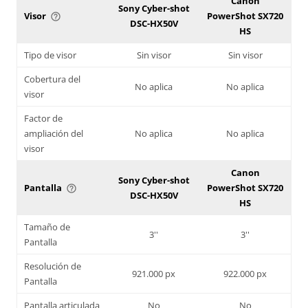
Canon
Sony Cyber-shot
Visor
PowerShot SX720
help_outline
DSC-HX50V
HS
Tipo de visor
Sin visor
Sin visor
Cobertura del
No aplica
No aplica
visor
Factor de
ampliación del
No aplica
No aplica
visor
Canon
Sony Cyber-shot
Pantalla
PowerShot SX720
help_outline
DSC-HX50V
HS
Tamaño de
3''
3''
Pantalla
Resolución de
921.000 px
922.000 px
Pantalla
Pantalla articulada
No
No