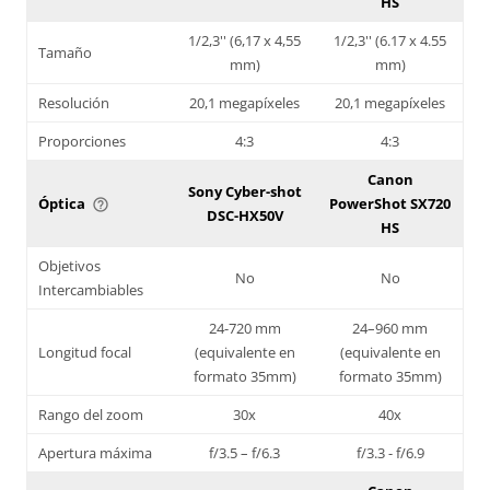
HS
1/2,3'' (6,17 x 4,55
1/2,3'' (6.17 x 4.55
Tamaño
mm)
mm)
Resolución
20,1 megapíxeles
20,1 megapíxeles
Proporciones
4:3
4:3
Canon
Sony Cyber-shot
Óptica
PowerShot SX720
help_outline
DSC-HX50V
HS
Objetivos
No
No
Intercambiables
24-720 mm
24–960 mm
Longitud focal
(equivalente en
(equivalente en
formato 35mm)
formato 35mm)
Rango del zoom
30x
40x
Apertura máxima
f/3.5 – f/6.3
f/3.3 - f/6.9