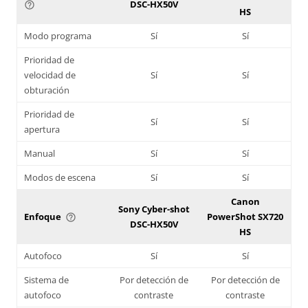
DSC-HX50V
help_outline
HS
Modo programa
Sí
Sí
Prioridad de
velocidad de
Sí
Sí
obturación
Prioridad de
Sí
Sí
apertura
Manual
Sí
Sí
Modos de escena
Sí
Sí
Canon
Sony Cyber-shot
Enfoque
PowerShot SX720
help_outline
DSC-HX50V
HS
Autofoco
Sí
Sí
Sistema de
Por detección de
Por detección de
autofoco
contraste
contraste