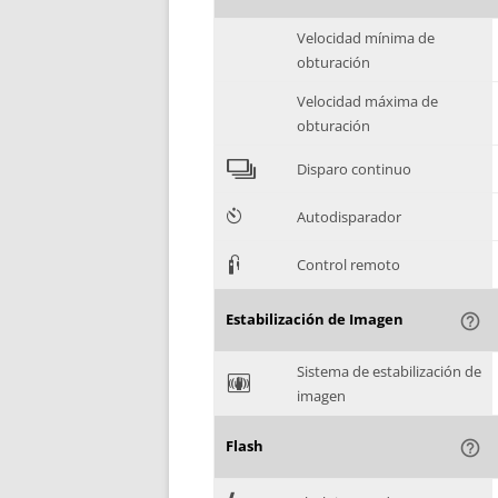
Velocidad mínima de
obturación
Velocidad máxima de
obturación
4
Disparo continuo
6
Autodisparador
3
Control remoto
Estabilización de Imagen
help_outline
Sistema de estabilización de
F
imagen
Flash
help_outline