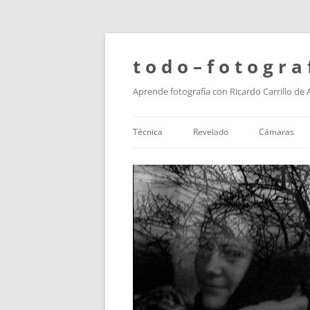
t o d o – f o t o g r a 
Aprende fotografía con Ricardo Carrillo de
Técnica
Revelado
Cámaras