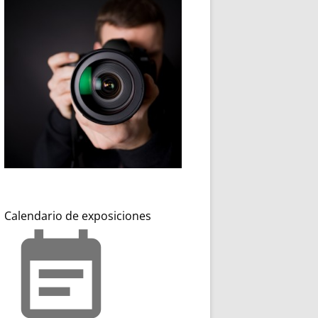
Calendario de exposiciones
event_note