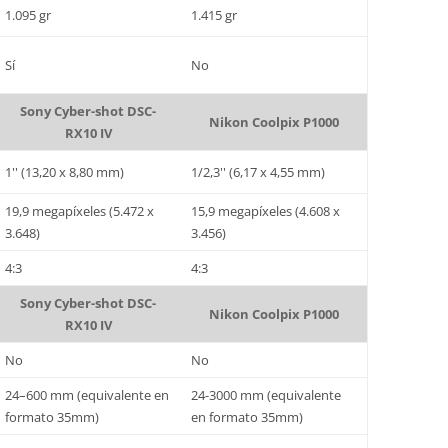
1.095 gr
1.415 gr
Sí
No
Sony Cyber-shot DSC-
Nikon Coolpix P1000
RX10 IV
1'' (13,20 x 8,80 mm)
1/2,3'' (6,17 x 4,55 mm)
19,9 megapíxeles (5.472 x
15,9 megapíxeles (4.608 x
3.648)
3.456)
4:3
4:3
Sony Cyber-shot DSC-
Nikon Coolpix P1000
RX10 IV
No
No
24–600 mm (equivalente en
24-3000 mm (equivalente
formato 35mm)
en formato 35mm)