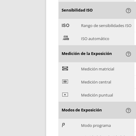
Sensibilidad ISO
help_outline
'
Rango de sensibilidades ISO
(
ISO automático
Medición de la Exposición
help_outline
)
Medición matricial
*
Medición central
+
Medición puntual
Modos de Exposición
help_outline
,
Modo programa