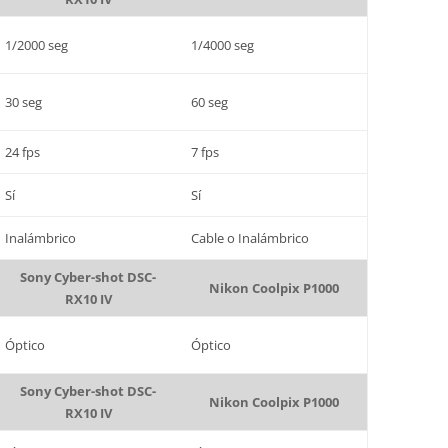
1/2000 seg
1/4000 seg
30 seg
60 seg
24 fps
7 fps
Sí
Sí
Inalámbrico
Cable o Inalámbrico
Sony Cyber-shot DSC-
Nikon Coolpix P1000
RX10 IV
Óptico
Óptico
Sony Cyber-shot DSC-
Nikon Coolpix P1000
RX10 IV