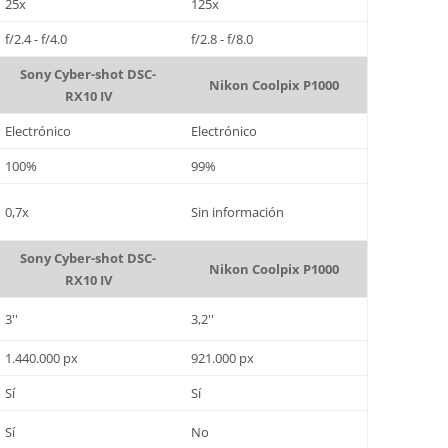
25x
125x
f/2.4 - f/4.0
f/2.8 - f/8.0
Sony Cyber-shot DSC-
Nikon Coolpix P1000
RX10 IV
Electrónico
Electrónico
100%
99%
0,7x
Sin información
Sony Cyber-shot DSC-
Nikon Coolpix P1000
RX10 IV
3''
3,2''
1.440.000 px
921.000 px
Sí
Sí
Sí
No