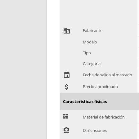
domain
Fabricante
Modelo
Tipo
Categoría
event
Fecha de salida al mercado
attach_money
Precio aproximado
Características físicas
G
Material de fabricación
!
Dimensiones