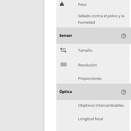
H
Peso
Sellado contra el polvo y la
humedad
Sensor
help_outline
"
Tamaño
$
Resolución
Proporciones
Óptica
help_outline
Objetivos Intercambiables
Longitud focal