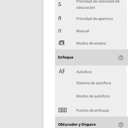
Prioridad de velocidad de
-
obturación
.
Prioridad de apertura
/
Manual
0
Modos de escena
Enfoque
help_outline
1
Autofoco
Sistema de autofoco
Modos de autofoco
2
Puntos de enfoque
Obturador y Disparo
help_outline