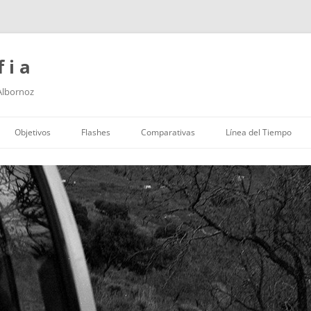
f i a
 Albornoz
Saltar
al
Objetivos
Flashes
Comparativas
Línea del Tiempo
contenido