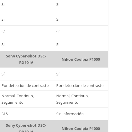
Sí
Sí
Sí
Sí
Sí
Sí
Sí
Sí
Sony Cyber-shot DSC-
Nikon Coolpix P1000
RX10 IV
Sí
Sí
Por detección de contraste
Por detección de contraste
Normal, Continuo,
Normal, Continuo,
Seguimiento
Seguimiento
315
Sin información
Sony Cyber-shot DSC-
Nikon Coolpix P1000
RX10 IV