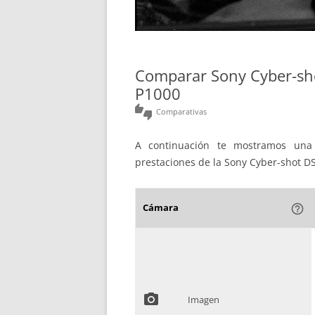
Comparar Sony Cyber-sh
P1000
thumbs_up_down
Comparativas
A continuación te mostramos una 
prestaciones de la Sony Cyber-shot DS
Cámara
help_outline
photo_camera
Imagen