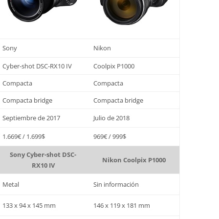
Sony
Nikon
Cyber-shot DSC-RX10 IV
Coolpix P1000
Compacta
Compacta
Compacta bridge
Compacta bridge
Septiembre de 2017
Julio de 2018
1.669€ / 1.699$
969€ / 999$
Sony Cyber-shot DSC-
Nikon Coolpix P1000
RX10 IV
Metal
Sin información
133 x 94 x 145 mm
146 x 119 x 181 mm