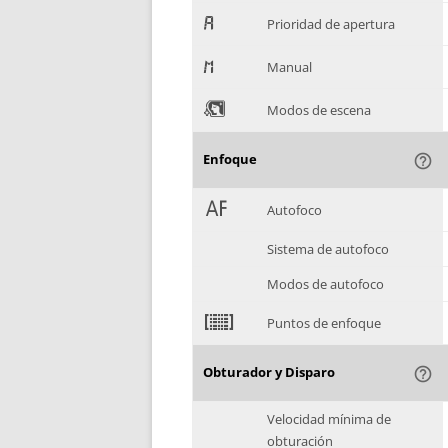
.
Prioridad de apertura
/
Manual
0
Modos de escena
Enfoque
help_outline
1
Autofoco
Sistema de autofoco
Modos de autofoco
2
Puntos de enfoque
Obturador y Disparo
help_outline
Velocidad mínima de
obturación