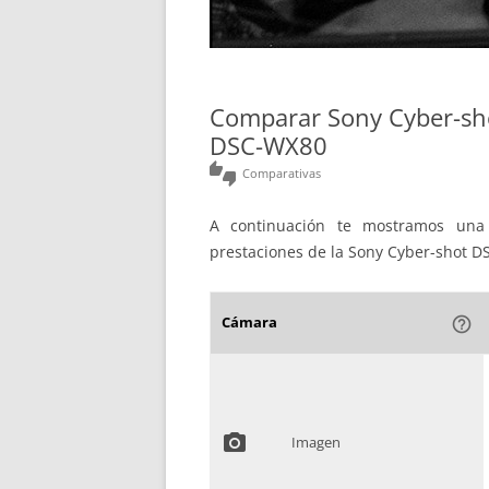
Comparar Sony Cyber-sh
DSC-WX80
thumbs_up_down
Comparativas
A continuación te mostramos una 
prestaciones de la Sony Cyber-shot D
Cámara
help_outline
photo_camera
Imagen