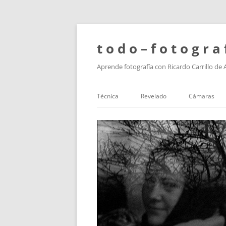
t o d o – f o t o g r a 
Aprende fotografía con Ricardo Carrillo de
Técnica
Revelado
Cámaras