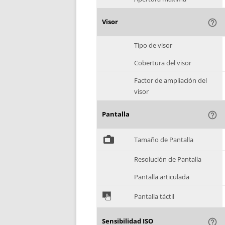
Visor
help_outline
Tipo de visor
Cobertura del visor
Factor de ampliación del
visor
Pantalla
help_outline
%
Tamaño de Pantalla
Resolución de Pantalla
Pantalla articulada
&
Pantalla táctil
Sensibilidad ISO
help_outline