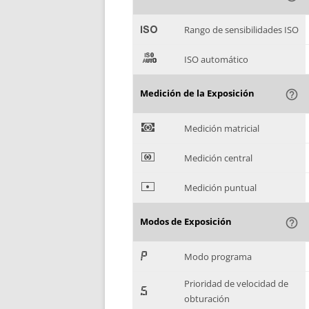
'
Rango de sensibilidades ISO
(
ISO automático
Medición de la Exposición
help_outline
)
Medición matricial
*
Medición central
+
Medición puntual
Modos de Exposición
help_outline
,
Modo programa
Prioridad de velocidad de
-
obturación