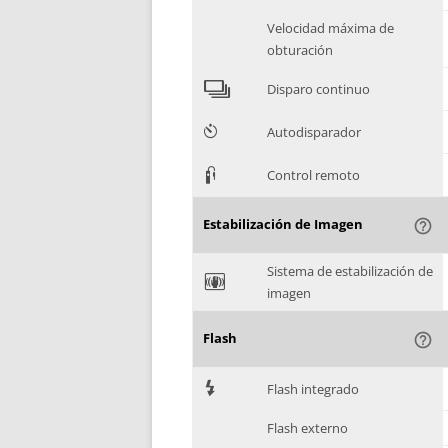
Velocidad máxima de
obturación
4
Disparo continuo
6
Autodisparador
3
Control remoto
Estabilización de Imagen
help_outline
Sistema de estabilización de
F
imagen
Flash
help_outline
7
Flash integrado
Flash externo