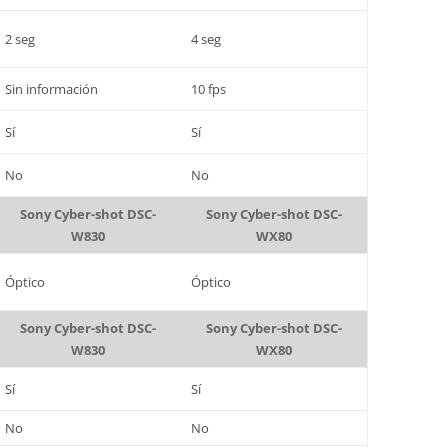
2 seg
4 seg
Sin información
10 fps
Sí
Sí
No
No
Sony Cyber-shot DSC-
Sony Cyber-shot DSC-
W830
WX80
Óptico
Óptico
Sony Cyber-shot DSC-
Sony Cyber-shot DSC-
W830
WX80
Sí
Sí
No
No