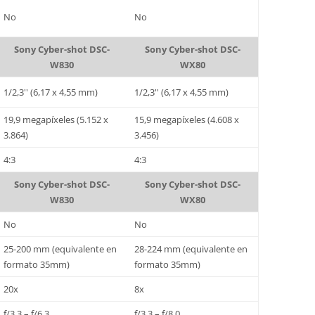
No
No
Sony Cyber-shot DSC-
Sony Cyber-shot DSC-
W830
WX80
1/2,3'' (6,17 x 4,55 mm)
1/2,3'' (6,17 x 4,55 mm)
19,9 megapíxeles (5.152 x
15,9 megapíxeles (4.608 x
3.864)
3.456)
4:3
4:3
Sony Cyber-shot DSC-
Sony Cyber-shot DSC-
W830
WX80
No
No
25-200 mm (equivalente en
28-224 mm (equivalente en
formato 35mm)
formato 35mm)
20x
8x
f/3.3 – f/6.3
f/3.3 – f/8.0