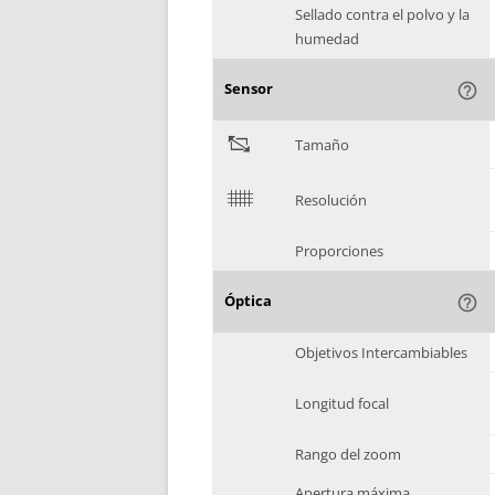
Sellado contra el polvo y la
humedad
Sensor
help_outline
"
Tamaño
$
Resolución
Proporciones
Óptica
help_outline
Objetivos Intercambiables
Longitud focal
Rango del zoom
Apertura máxima