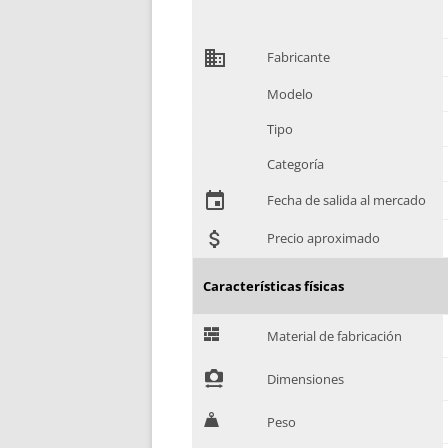
domain
Fabricante
Modelo
Tipo
Categoría
event
Fecha de salida al mercado
attach_money
Precio aproximado
Características físicas
G
Material de fabricación
!
Dimensiones
H
Peso