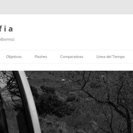
f i a
 Albornoz
Saltar
al
Objetivos
Flashes
Comparativas
Línea del Tiempo
contenido