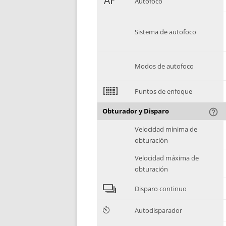
1
Autofoco
Sistema de autofoco
Modos de autofoco
2
Puntos de enfoque
Obturador y Disparo
help_outline
Velocidad mínima de
obturación
Velocidad máxima de
obturación
4
Disparo continuo
6
Autodisparador