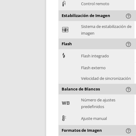
3
Control remoto
Estabilización de Imagen
help_outline
Sistema de estabilización de
F
imagen
Flash
help_outline
7
Flash integrado
Flash externo
Velocidad de sincronización
Balance de Blancos
help_outline
Número de ajustes
9
predefinidos
E
Ajuste manual
Formatos de Imagen
help_outline