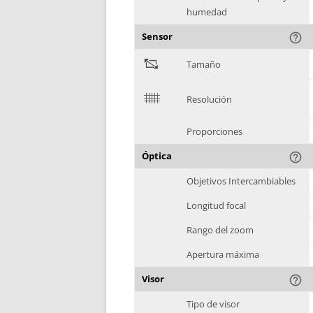
humedad
Sensor
help_outline
"
Tamaño
$
Resolución
Proporciones
Óptica
help_outline
Objetivos Intercambiables
Longitud focal
Rango del zoom
Apertura máxima
Visor
help_outline
Tipo de visor