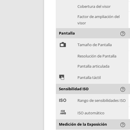
Cobertura del visor
Factor de ampliación del
visor
Pantalla
help_outline
%
Tamaño de Pantalla
Resolución de Pantalla
Pantalla articulada
&
Pantalla táctil
Sensibilidad ISO
help_outline
'
Rango de sensibilidades ISO
(
ISO automático
Medición de la Exposición
help_outline