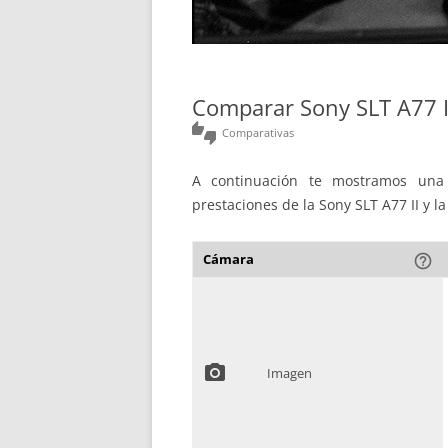
Comparar Sony SLT A77 I
thumbs_up_down
Comparativas
A continuación te mostramos una 
prestaciones de la Sony SLT A77 II y la
Cámara
help_outline
photo_camera
Imagen