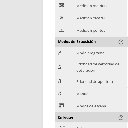
)
Medición matricial
*
Medición central
+
Medición puntual
Modos de Exposición
help_outline
,
Modo programa
Prioridad de velocidad de
-
obturación
.
Prioridad de apertura
/
Manual
0
Modos de escena
Enfoque
help_outline