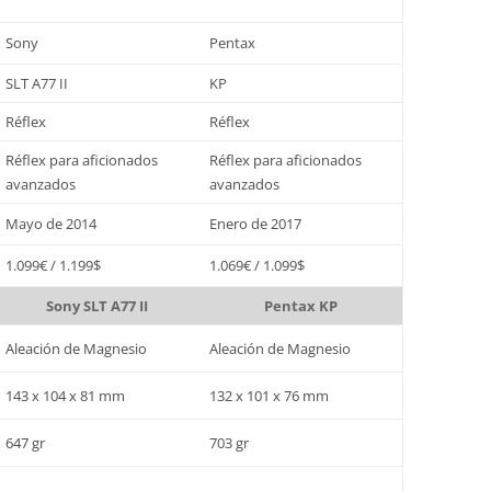
Sony
Pentax
SLT A77 II
KP
Réflex
Réflex
Réflex para aficionados
Réflex para aficionados
avanzados
avanzados
Mayo de 2014
Enero de 2017
1.099€ / 1.199$
1.069€ / 1.099$
Sony SLT A77 II
Pentax KP
Aleación de Magnesio
Aleación de Magnesio
143 x 104 x 81 mm
132 x 101 x 76 mm
647 gr
703 gr