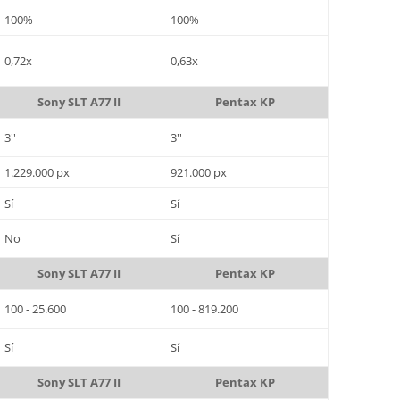
100%
100%
0,72x
0,63x
Sony SLT A77 II
Pentax KP
3''
3''
1.229.000 px
921.000 px
Sí
Sí
No
Sí
Sony SLT A77 II
Pentax KP
100 - 25.600
100 - 819.200
Sí
Sí
Sony SLT A77 II
Pentax KP