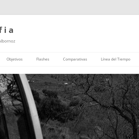
f i a
 Albornoz
Saltar
al
Objetivos
Flashes
Comparativas
Línea del Tiempo
contenido