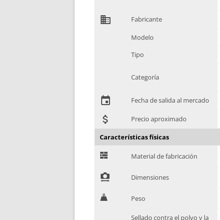
domain
Fabricante
Modelo
Tipo
Categoría
event
Fecha de salida al mercado
attach_money
Precio aproximado
Características físicas
G
Material de fabricación
!
Dimensiones
H
Peso
Sellado contra el polvo y la