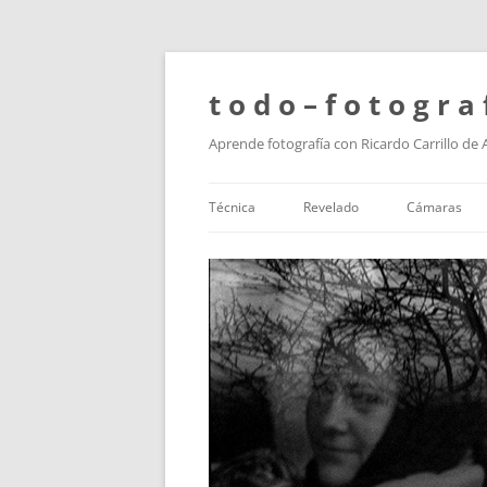
t o d o – f o t o g r a 
Aprende fotografía con Ricardo Carrillo de
Técnica
Revelado
Cámaras