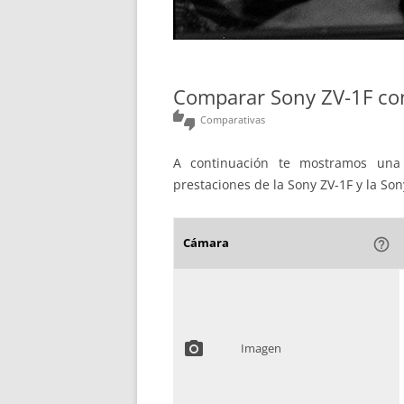
Comparar Sony ZV-1F con
thumbs_up_down
Comparativas
A continuación te mostramos una 
prestaciones de la Sony ZV-1F y la So
Cámara
help_outline
photo_camera
Imagen