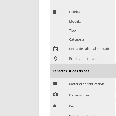
domain
Fabricante
Modelo
Tipo
Categoría
event
Fecha de salida al mercado
attach_money
Precio aproximado
Características físicas
G
Material de fabricación
!
Dimensiones
H
Peso