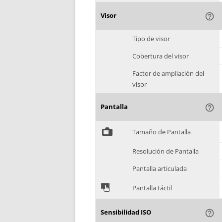
Visor
help_outline
Tipo de visor
Cobertura del visor
Factor de ampliación del
visor
Pantalla
help_outline
%
Tamaño de Pantalla
Resolución de Pantalla
Pantalla articulada
&
Pantalla táctil
Sensibilidad ISO
help_outline