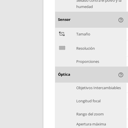
Sellado contra el polvo y la
humedad
Sensor
help_outline
"
Tamaño
$
Resolución
Proporciones
Óptica
help_outline
Objetivos Intercambiables
Longitud focal
Rango del zoom
Apertura máxima