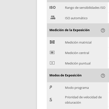
'
Rango de sensibilidades ISO
(
ISO automático
Medición de la Exposición
help_outline
)
Medición matricial
*
Medición central
+
Medición puntual
Modos de Exposición
help_outline
,
Modo programa
Prioridad de velocidad de
-
obturación