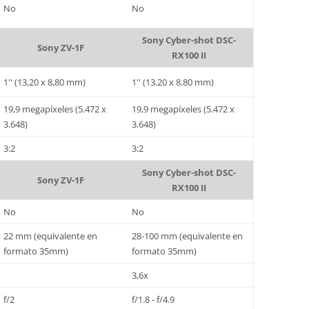
No
No
Sony Cyber-shot DSC-
Sony ZV-1F
RX100 II
1'' (13,20 x 8,80 mm)
1'' (13.20 x 8.80 mm)
19,9 megapíxeles (5.472 x
19,9 megapíxeles (5.472 x
3.648)
3.648)
3:2
3:2
Sony Cyber-shot DSC-
Sony ZV-1F
RX100 II
No
No
22 mm (equivalente en
28-100 mm (equivalente en
formato 35mm)
formato 35mm)
3,6x
f/2
f/1.8 - f/4.9