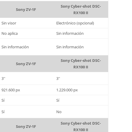
Sony Cyber-shot DSC-
Sony ZV-1F
RX100 II
Sin visor
Electrónico (opcional)
No aplica
Sin información
Sin información
Sin información
Sony Cyber-shot DSC-
Sony ZV-1F
RX100 II
3''
3''
921.600 px
1.229.000 px
Sí
Sí
Sí
No
Sony Cyber-shot DSC-
Sony ZV-1F
RX100 II