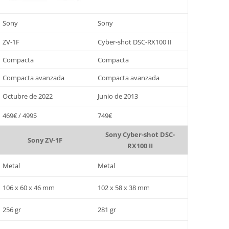
Sony
Sony
ZV-1F
Cyber-shot DSC-RX100 II
Compacta
Compacta
Compacta avanzada
Compacta avanzada
Octubre de 2022
Junio de 2013
469€ / 499$
749€
Sony Cyber-shot DSC-
Sony ZV-1F
RX100 II
Metal
Metal
106 x 60 x 46 mm
102 x 58 x 38 mm
256 gr
281 gr