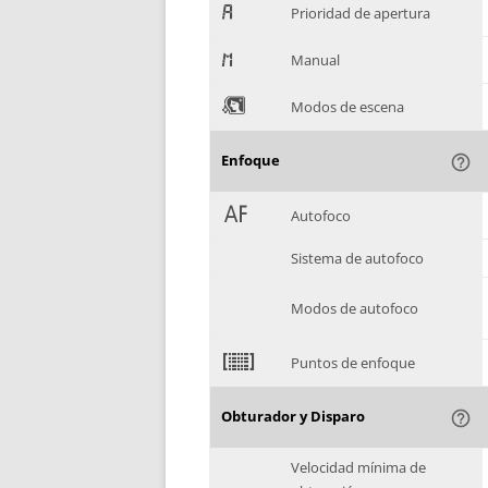
.
Prioridad de apertura
/
Manual
0
Modos de escena
Enfoque
help_outline
1
Autofoco
Sistema de autofoco
Modos de autofoco
2
Puntos de enfoque
Obturador y Disparo
help_outline
Velocidad mínima de