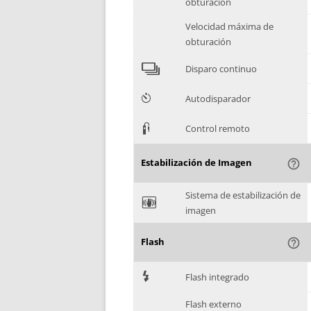
obturación
Velocidad máxima de
obturación
4
Disparo continuo
6
Autodisparador
3
Control remoto
Estabilización de Imagen
help_outline
Sistema de estabilización de
F
imagen
Flash
help_outline
7
Flash integrado
Flash externo