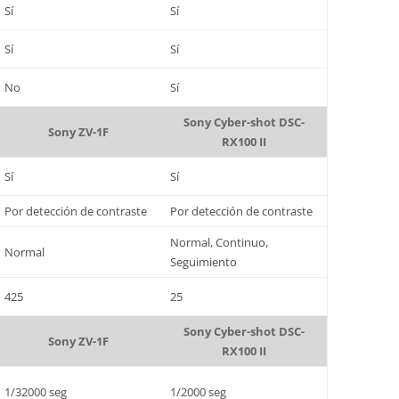
Sí
Sí
Sí
Sí
No
Sí
Sony Cyber-shot DSC-
Sony ZV-1F
RX100 II
Sí
Sí
Por detección de contraste
Por detección de contraste
Normal, Continuo,
Normal
Seguimiento
425
25
Sony Cyber-shot DSC-
Sony ZV-1F
RX100 II
1/32000 seg
1/2000 seg