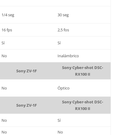
1/4 seg
30 seg
16 fps
2,5 fos
Sí
Sí
No
Inalámbrico
Sony Cyber-shot DSC-
Sony ZV-1F
RX100 II
No
Óptico
Sony Cyber-shot DSC-
Sony ZV-1F
RX100 II
No
Sí
No
No