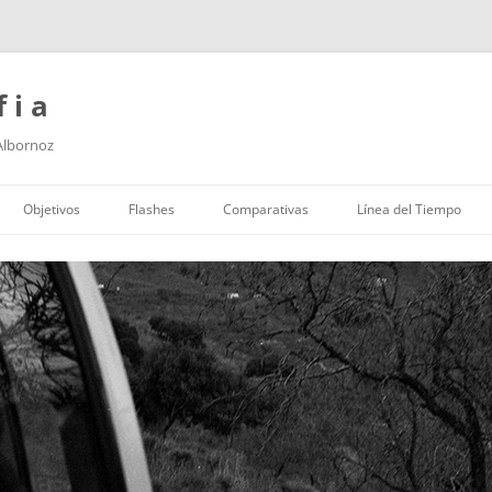
f i a
 Albornoz
Saltar
al
Objetivos
Flashes
Comparativas
Línea del Tiempo
contenido