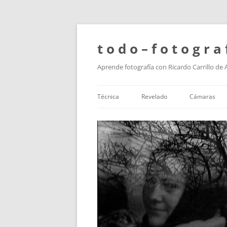
t o d o – f o t o g r a 
Aprende fotografía con Ricardo Carrillo de
Técnica
Revelado
Cámaras