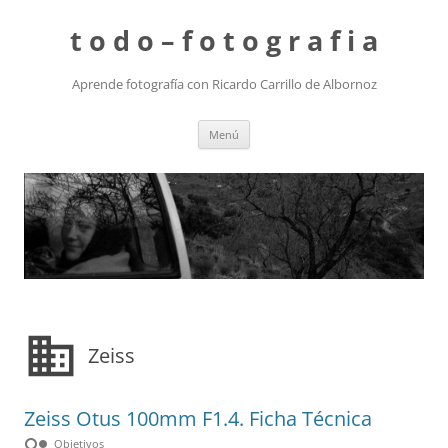
t o d o – f o t o g r a f i a
Aprende fotografía con Ricardo Carrillo de Albornoz
Saltar
Menú
al
contenido
domain
Zeiss
Zeiss Otus 100mm F1.4. Ficha Técnica
hdr_weak
Objetivos