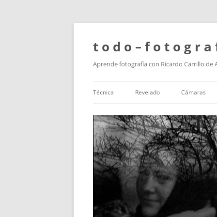
t o d o – f o t o g r a 
Aprende fotografía con Ricardo Carrillo de
Técnica
Revelado
Cámaras