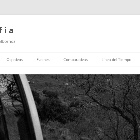
f i a
 Albornoz
Saltar
al
Objetivos
Flashes
Comparativas
Línea del Tiempo
contenido