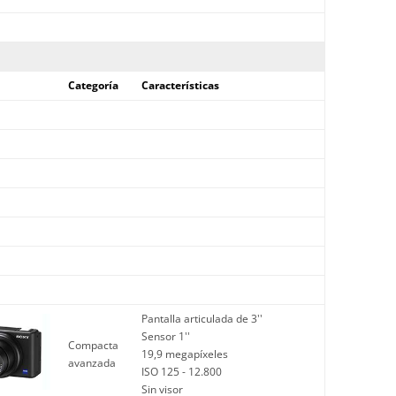
Categoría
Características
Pantalla articulada de 3''
Sensor 1''
Compacta
19,9 megapíxeles
avanzada
ISO 125 - 12.800
Sin visor