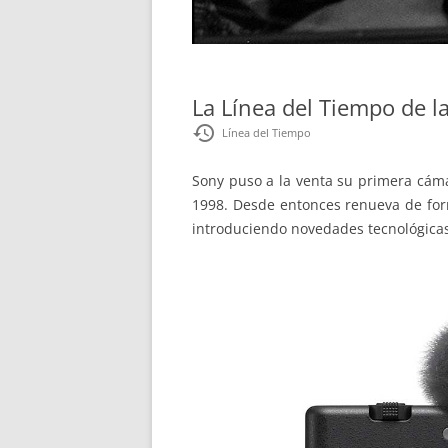
La Línea del Tiempo de 
restore
Línea del Tiempo
Sony puso a la venta su primera cám
1998. Desde entonces renueva de for
introduciendo novedades tecnológicas