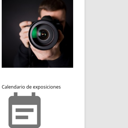
Calendario de exposiciones
event_note