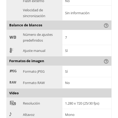
Flash externo
No
Velocidad de
Sin información
sincronización
Balance de blancos
help_outline
Número de ajustes
9
7
predefinidos
E
Ajuste manual
Sí
Formatos de imagen
help_outline
:
Formato JPEG
Sí
;
Formato RAW
No
Vídeo
<
Resolución
1.280 x 720 (25/30 fps)
>
Altavoz
Mono