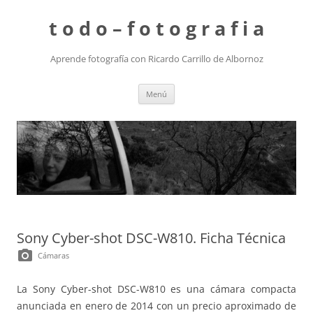
t o d o – f o t o g r a f i a
Aprende fotografía con Ricardo Carrillo de Albornoz
Saltar
Menú
al
contenido
Sony Cyber-shot DSC-W810. Ficha Técnica
photo_camera
Cámaras
La Sony Cyber-shot DSC-W810 es una cámara compacta
anunciada en enero de 2014 con un precio aproximado de