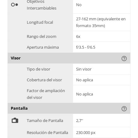
Objetivos
hdr_weak
No
Intercambiables
27-162 mm (equivalente en
Longitud focal
formato 35mm)
Rango del zoom
6x
Apertura máxima
f/3.5 - f/6.5
Visor
help_outline
Tipo de visor
Sin visor
Cobertura del visor
No aplica
Factor de ampliación
No aplica
del visor
Pantalla
help_outline
%
Tamaño de Pantalla
2,7''
Resolución de Pantalla
230.000 px