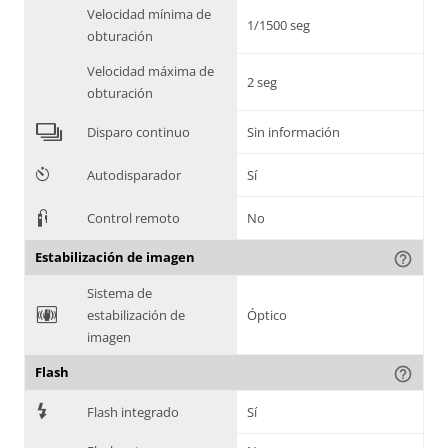
Velocidad mínima de
1/1500 seg
obturación
Velocidad máxima de
2 seg
obturación
4
Disparo continuo
Sin información
6
Autodisparador
Sí
3
Control remoto
No
Estabilización de imagen
help_outline
Sistema de
F
estabilización de
Óptico
imagen
Flash
help_outline
7
Flash integrado
Sí