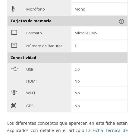
=
Micrófono
Mono
Tarjetas de memoria
help_outline
?
Formato
MicroSD, MS
@
Número de Ranuras
1
Conectividad
B
USB
2.0
HDMI
No
C
Wi-Fi
No
D
GPS
No
Los diferentes conceptos que aparecen en esta ficha están
explicados con detalle en el artículo
La Ficha Técnica de