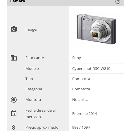
Cámara
help_outline
photo_camera
Imagen
domain
Fabricante
Sony
Modelo
Cyber-shot DSC-W810
Tipo
Compacta
Categoría
Compacta
radio_button_checked
Montura
No aplica
Fecha de salida al
event
Enero de 2014
mercado
attach_money
Precio aproximado
99€ / 109$