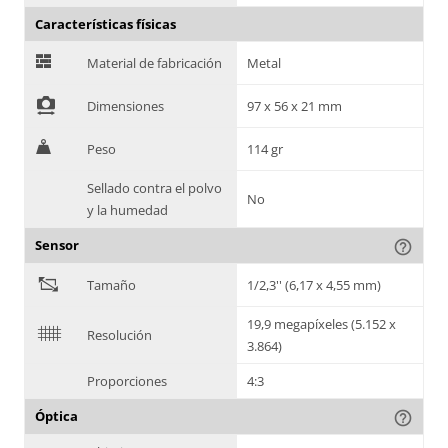
Características físicas
G
Material de fabricación
Metal
!
Dimensiones
97 x 56 x 21 mm
H
Peso
114 gr
Sellado contra el polvo
No
y la humedad
Sensor
help_outline
"
Tamaño
1/2,3'' (6,17 x 4,55 mm)
19,9 megapíxeles (5.152 x
$
Resolución
3.864)
Proporciones
4:3
Óptica
help_outline