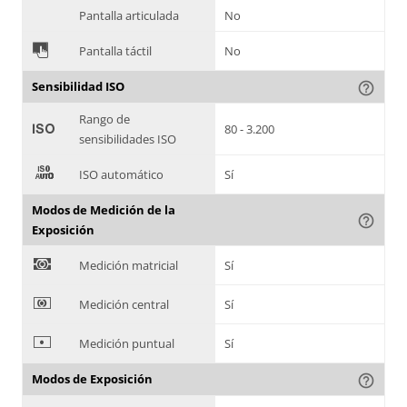
Pantalla articulada
No
&
Pantalla táctil
No
Sensibilidad ISO
help_outline
Rango de
'
80 - 3.200
sensibilidades ISO
(
ISO automático
Sí
Modos de Medición de la
help_outline
Exposición
)
Medición matricial
Sí
*
Medición central
Sí
+
Medición puntual
Sí
Modos de Exposición
help_outline