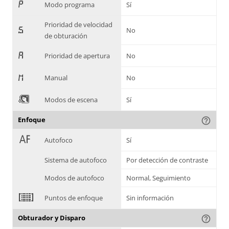
,
Modo programa
Sí
Prioridad de velocidad
-
No
de obturación
.
Prioridad de apertura
No
/
Manual
No
0
Modos de escena
Sí
Enfoque
help_outline
1
Autofoco
Sí
Sistema de autofoco
Por detección de contraste
Modos de autofoco
Normal, Seguimiento
2
Puntos de enfoque
Sin información
Obturador y Disparo
help_outline