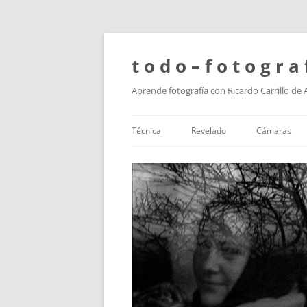
t o d o – f o t o g r a 
Aprende fotografía con Ricardo Carrillo de
Técnica
Revelado
Cámaras