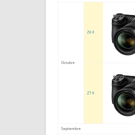
Z6 II
Octubre
Z7 II
Septiembre