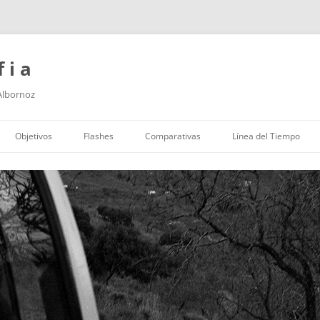
f i a
 Albornoz
Saltar
al
Objetivos
Flashes
Comparativas
Línea del Tiempo
contenido