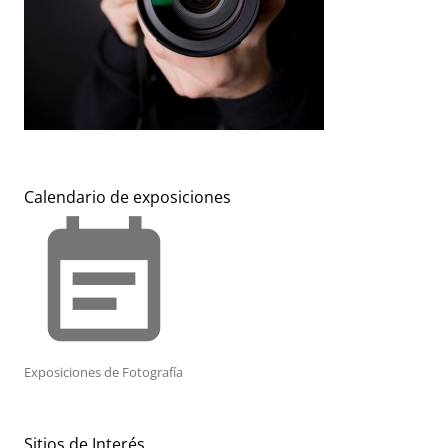
Calendario de exposiciones
event_note
Exposiciones de Fotografía
Sitios de Interés