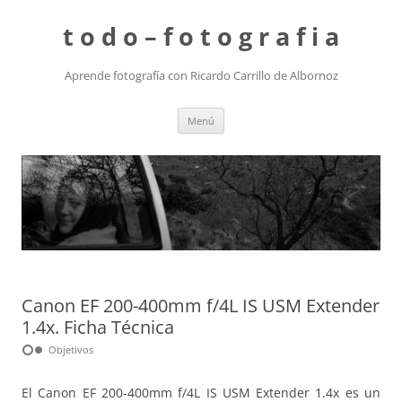
t o d o – f o t o g r a f i a
Aprende fotografía con Ricardo Carrillo de Albornoz
Saltar
Menú
al
contenido
Canon EF 200-400mm f/4L IS USM Extender
1.4x. Ficha Técnica
hdr_weak
Objetivos
El Canon EF 200-400mm f/4L IS USM Extender 1.4x es un