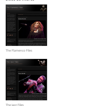
The Flamenco Files
The Jazz Files