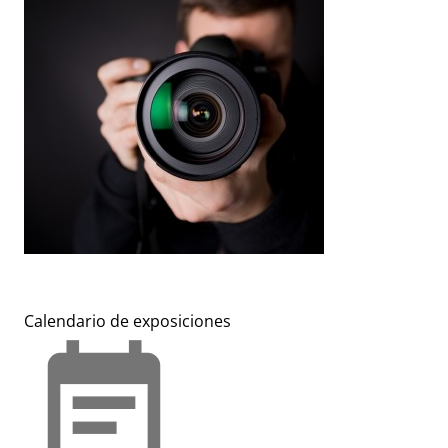
Calendario de exposiciones
event_note