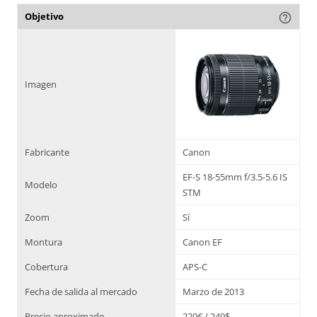
Objetivo
help_outline
Imagen
Fabricante
Canon
EF-S 18-55mm f/3.5-5.6 IS
Modelo
STM
Zoom
Sí
Montura
Canon EF
Cobertura
APS-C
Fecha de salida al mercado
Marzo de 2013
Precio aproximado
229€ / 249$