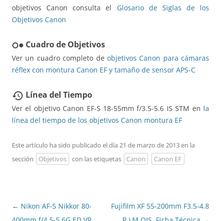
objetivos Canon consulta el
Glosario de Siglas de los
Objetivos Canon
Cuadro de Objetivos
hdr_weak
Ver un cuadro completo de
objetivos Canon para cámaras
réflex con montura Canon EF y tamaño de sensor APS-C
Línea del Tiempo
restore
Ver el objetivo Canon EF-S 18-55mm f/3.5-5.6 IS STM en
la
línea del tiempo de los objetivos Canon montura EF
Este artículo ha sido publicado el día 21 de marzo de 2013 en la
sección
Objetivos
con las etiquetas
Canon
Canon EF
Navegación
←
Nikon AF-S Nikkor 80-
Fujifilm XF 55-200mm F3.5-4.8
de
400mm f/4.5-5.6G ED VR.
R LM OIS. Ficha Técnica
→