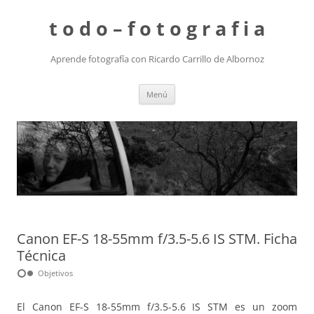
t o d o – f o t o g r a f i a
Aprende fotografía con Ricardo Carrillo de Albornoz
Saltar
Menú
al
contenido
Canon EF-S 18-55mm f/3.5-5.6 IS STM. Ficha
Técnica
hdr_weak
Objetivos
El Canon EF-S 18-55mm f/3.5-5.6 IS STM es un zoom