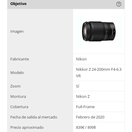
Objetivo
help_outline
Imagen
Fabricante
Nikon
Nikkor Z 24-200mm F4-6.3
Modelo
VR
Zoom
Sí
Montura
Nikon Z
Cobertura
Full-Frame
Fecha de salida al mercado
Febrero de 2020
Precio aproximado
839€ / 899$