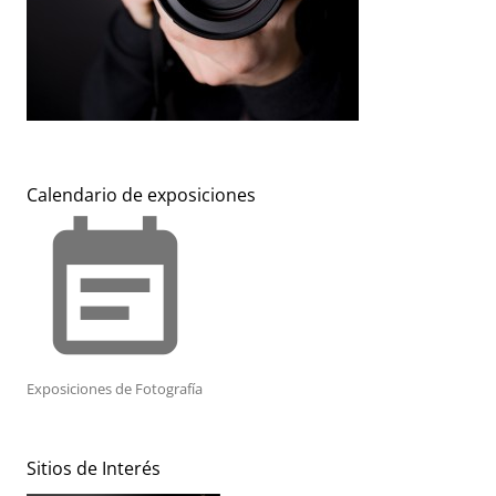
Calendario de exposiciones
event_note
Exposiciones de Fotografía
Sitios de Interés