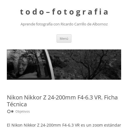
t o d o – f o t o g r a f i a
Aprende fotografía con Ricardo Carrillo de Albornoz
Saltar
Menú
al
contenido
Nikon Nikkor Z 24-200mm F4-6.3 VR. Ficha
Técnica
hdr_weak
Objetivos
El Nikon Nikkor Z 24-200mm F4-6.3 VR es un zoom estándar