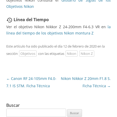
objetivos Nikon consulta el
Glosario de Siglas de los
Objetivos Nikon
Línea del Tiempo
restore
Ver el objetivo Nikon Nikkor Z 24-200mm F4-6.3 VR en
la
línea del tiempo de los objetivos Nikon montura Z
Este artículo ha sido publicado el día 12 de febrero de 2020 en la
sección
Objetivos
con las etiquetas
Nikon
Nikon Z
Navegación
←
Canon RF 24-105mm F4.0-
Nikon Nikkor Z 20mm F1.8 S.
de
7.1 IS STM. Ficha Técnica
Ficha Técnica
→
entradas
Buscar
Buscar: