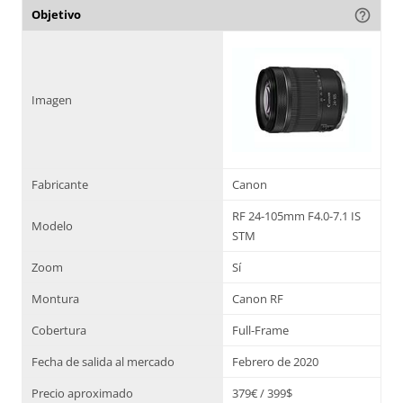
Objetivo
help_outline
Imagen
Fabricante
Canon
RF 24-105mm F4.0-7.1 IS
Modelo
STM
Zoom
Sí
Montura
Canon RF
Cobertura
Full-Frame
Fecha de salida al mercado
Febrero de 2020
Precio aproximado
379€ / 399$