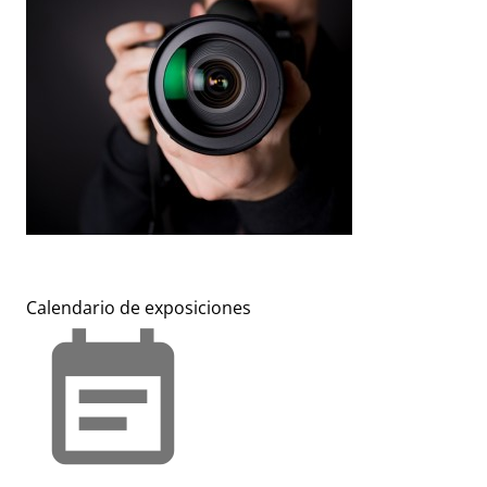
Calendario de exposiciones
event_note