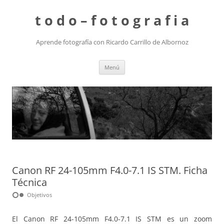
t o d o – f o t o g r a f i a
Aprende fotografía con Ricardo Carrillo de Albornoz
Saltar
Menú
al
contenido
Canon RF 24-105mm F4.0-7.1 IS STM. Ficha
Técnica
hdr_weak
Objetivos
El Canon RF 24-105mm F4.0-7.1 IS STM es un zoom