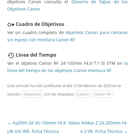
objetivos Canon consulta el
Glosario de Siglas de los
Objetivos Canon
Cuadro de Objetivos
hdr_weak
Ver un cuadro completo de
objetivos Canon para cámaras
sin espejo con montura Canon RF
Línea del Tiempo
restore
Ver el objetivo Canon RF 24-105mm F4.0-7.1 IS STM en
la
línea del tiempo de los objetivos Canon montura RF
Este artículo ha sido publicado el día 12 de febrero de 2020 en la
sección
Objetivos
con las etiquetas
Canon
Canon RF
Navegación
←
Fujifilm GF 45-100mm F4 R
Nikon Nikkor Z 24-200mm F4-
de
LM OIS WR. Ficha Técnica
6.3 VR. Ficha Técnica
→