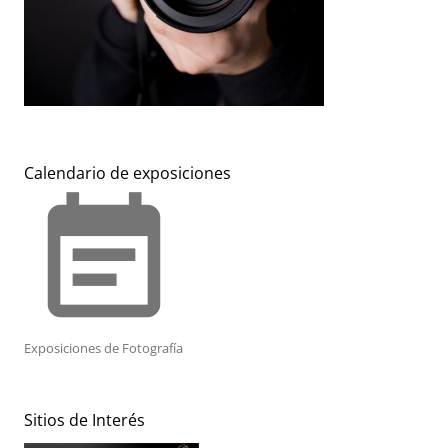
Calendario de exposiciones
event_note
Exposiciones de Fotografía
Sitios de Interés