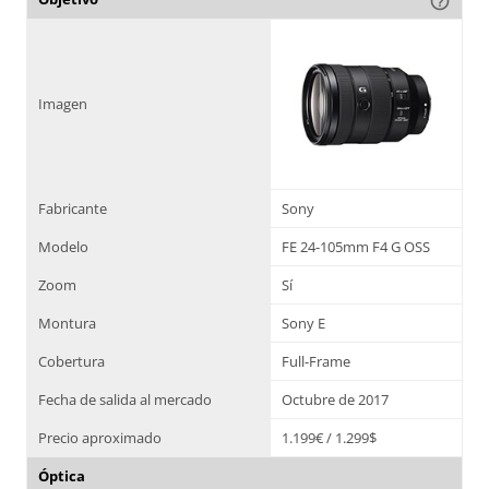
help_outline
Imagen
Fabricante
Sony
Modelo
FE 24-105mm F4 G OSS
Zoom
Sí
Montura
Sony E
Cobertura
Full-Frame
Fecha de salida al mercado
Octubre de 2017
Precio aproximado
1.199€ / 1.299$
Óptica