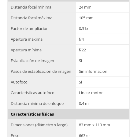
Distancia focal mínima
24 mm
Distancia focal máxima
105 mm
Factor de ampliación
0,31x
Apertura máxima
f/4
Apertura mínima
f/22
Establización de imagen
Sí
Pasos de establización de imagen
Sin información
Autofoco
Sí
Características autofoco
Linear motor
Distancia mínima de enfoque
0,4 m
Características físicas
Dimensiones (diámetro x largo)
83 mm x 113 mm
Peso
663 gr