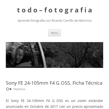
t o d o – f o t o g r a f i a
Aprende fotografía con Ricardo Carrillo de Albornoz
Saltar
Menú
al
contenido
Sony FE 24-105mm F4 G OSS. Ficha Técnica
hdr_weak
Objetivos
El Sony FE 24-105mm F4 G OSS es un zoom estándar
anunciado en Octubre de 2017 con un precio aproximado