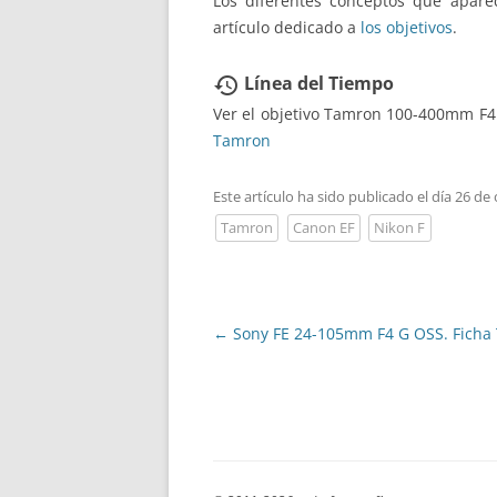
Los diferentes conceptos que aparec
artículo dedicado a
los objetivos
.
Línea del Tiempo
restore
Ver el objetivo Tamron 100-400mm F4
Tamron
Este artículo ha sido publicado el día 26 de
Tamron
Canon EF
Nikon F
Navegación
←
Sony FE 24-105mm F4 G OSS. Ficha 
de
entradas