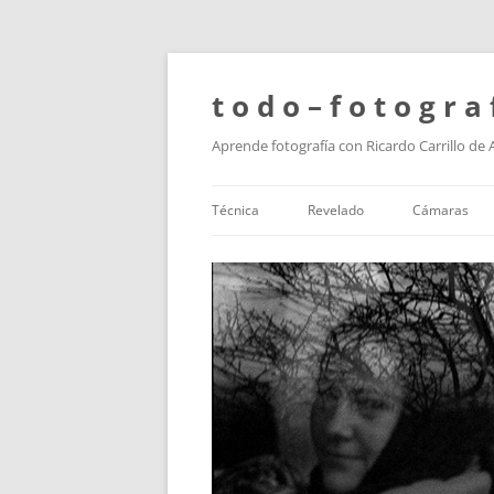
t o d o – f o t o g r a 
Aprende fotografía con Ricardo Carrillo de
Técnica
Revelado
Cámaras