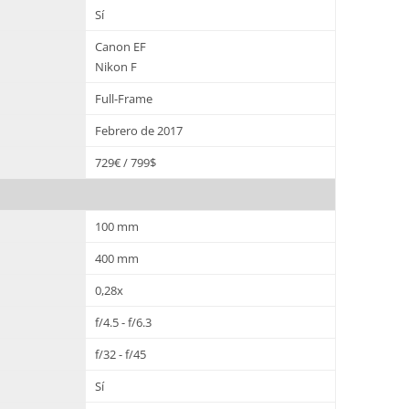
Sí
Canon EF
Nikon F
Full-Frame
Febrero de 2017
729€ / 799$
100 mm
400 mm
0,28x
f/4.5 - f/6.3
f/32 - f/45
Sí