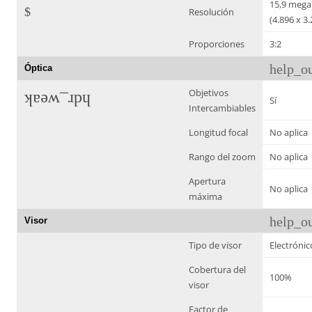
15,9 mega
$
Resolución
(4.896 x 3.
Proporciones
3:2
help_ou
Óptica
Objetivos
hdr_weak
Sí
Intercambiables
Longitud focal
No aplica
Rango del zoom
No aplica
Apertura
No aplica
máxima
help_ou
Visor
Tipo de visor
Electrónic
Cobertura del
100%
visor
Factor de