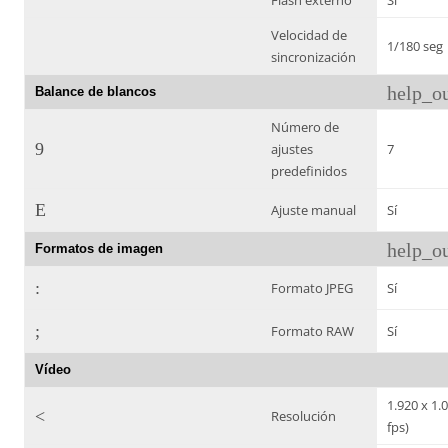
Flash externo
Sí
Velocidad de
1/180 seg
sincronización
help_ou
Balance de blancos
Número de
9
ajustes
7
predefinidos
E
Ajuste manual
Sí
help_ou
Formatos de imagen
:
Formato JPEG
Sí
;
Formato RAW
Sí
Vídeo
1.920 x 1.
<
Resolución
fps)