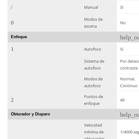
/
Manual
Sí
Modos de
0
No
escena
help_ou
Enfoque
1
Autofoco
Sí
Sistema de
Por detec
autofoco
contraste
Modos de
Normal,
autofoco
Continuo
Puntos de
2
49
enfoque
help_ou
Obturador y Disparo
Velocidad
mínima de
1/4000 se
obturación