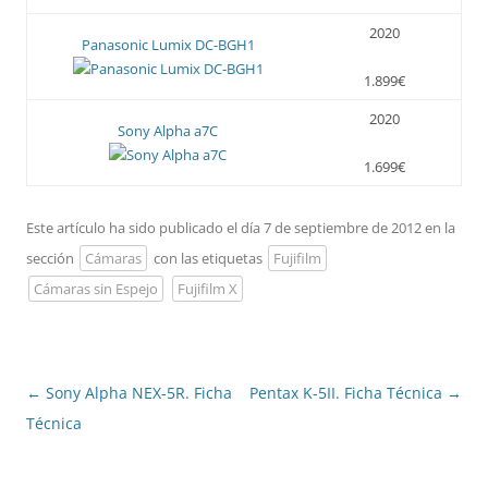
2020
Panasonic Lumix DC-BGH1
1.899€
2020
Sony Alpha a7C
1.699€
Este artículo ha sido publicado el día 7 de septiembre de 2012 en la
sección
Cámaras
con las etiquetas
Fujifilm
Cámaras sin Espejo
Fujifilm X
←
Sony Alpha NEX-5R. Ficha
Pentax K-5II. Ficha Técnica
→
Navegación
Técnica
de
entradas