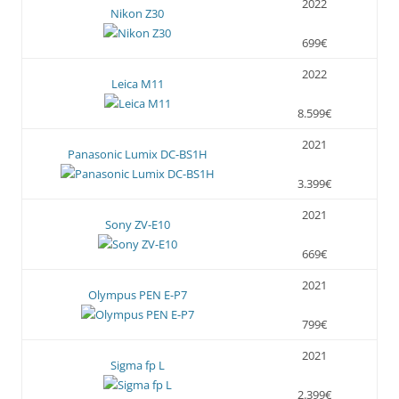
2022
Nikon Z30
699€
2022
Leica M11
8.599€
2021
Panasonic Lumix DC-BS1H
3.399€
2021
Sony ZV-E10
669€
2021
Olympus PEN E-P7
799€
2021
Sigma fp L
2.399€