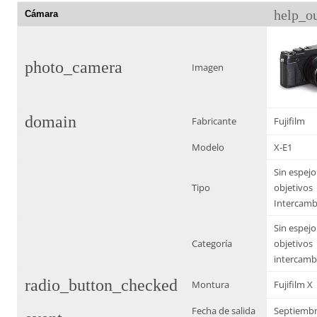
help_ou
Cámara
photo_camera
Imagen
domain
Fabricante
Fujifilm
Modelo
X-E1
Sin espejo
Tipo
objetivos
Intercamb
Sin espejo
Categoría
objetivos
intercamb
radio_button_checked
Montura
Fujifilm X
Fecha de salida
Septiembr