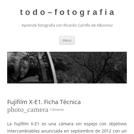
t o d o – f o t o g r a f i a
Aprende fotografía con Ricardo Carrillo de Albornoz
Saltar
Menú
al
contenido
Fujifilm X-E1. Ficha Técnica
photo_camera
Cámaras
La Fujifilm X-E1 es una cámara sin espejo con objetivos
intercambiables anunciada en septiembre de 2012 con un