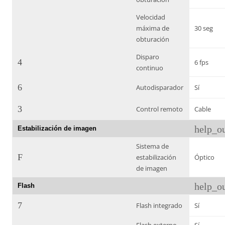
Velocidad
máxima de
30 seg
obturación
Disparo
4
6 fps
continuo
6
Autodisparador
Sí
3
Control remoto
Cable
help_ou
Estabilización de imagen
Sistema de
F
estabilización
Óptico
de imagen
help_ou
Flash
7
Flash integrado
Sí