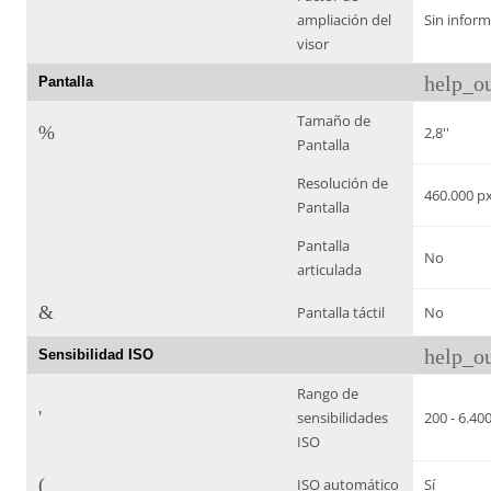
ampliación del
Sin infor
visor
help_ou
Pantalla
Tamaño de
%
2,8''
Pantalla
Resolución de
460.000 p
Pantalla
Pantalla
No
articulada
&
Pantalla táctil
No
help_ou
Sensibilidad ISO
Rango de
'
sensibilidades
200 - 6.40
ISO
(
ISO automático
Sí