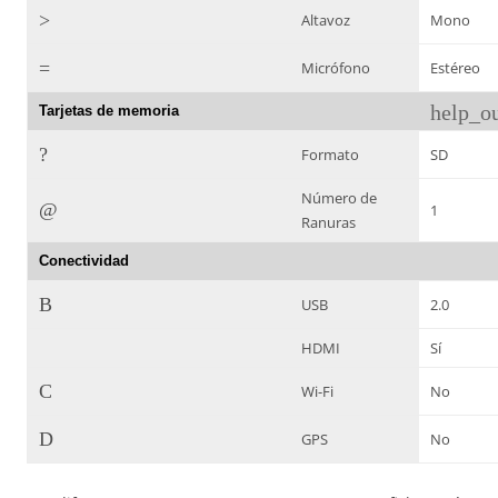
>
Altavoz
Mono
=
Micrófono
Estéreo
help_ou
Tarjetas de memoria
?
Formato
SD
Número de
@
1
Ranuras
Conectividad
B
USB
2.0
HDMI
Sí
C
Wi-Fi
No
D
GPS
No