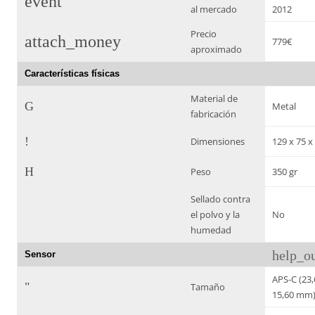
event
al mercado
2012
Precio
attach_money
779€
aproximado
Características físicas
Material de
G
Metal
fabricación
!
Dimensiones
129 x 75 
H
Peso
350 gr
Sellado contra
el polvo y la
No
humedad
help_ou
Sensor
APS-C (23,
"
Tamaño
15,60 mm